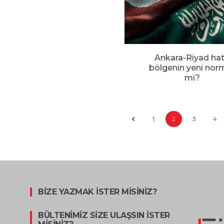
Ankara-Riyad hat
bölgenin yeni norm
mi?
1
2
3
4
BİZE YAZMAK İSTER MİSİNİZ?
BÜLTENİMİZ SİZE ULAŞSIN İSTER