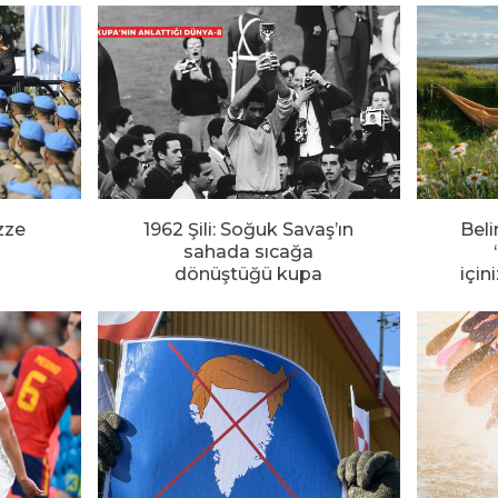
zze
1962 Şili: Soğuk Savaş’ın
Beli
sahada sıcağa
dönüştüğü kupa
için