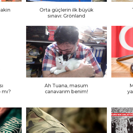
sakin
Orta güçlerin ilk büyük
sınavı: Grönland
sı
Ah Tuana, masum
M
p mı?
canavarım benim!
ya