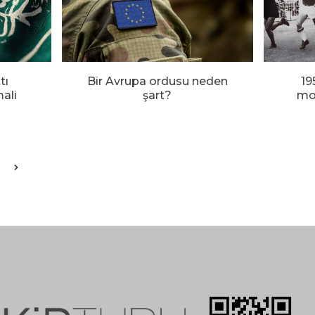
tı
Bir Avrupa ordusu neden
19
ali
şart?
mod