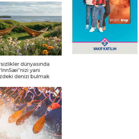
rsizlikler dünyasında
“InnSæi”nizi yani
izdeki denizi bulmak