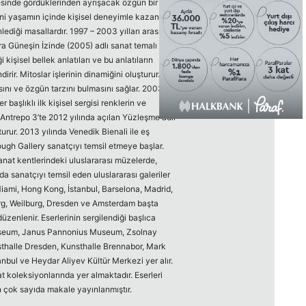
resinde gördüklerinden ayrışacak özgün bir
i yaşamın içinde kişisel deneyimle kazanır.
nlediği masallardır. 1997 – 2003 yılları arasında
ra Güneşin İzinde (2005) adlı sanat temalı
kişisel bellek anlatıları ve bu anlatıların
ir. Mitoslar işlerinin dinamiğini oluşturur.
asını ve özgün tarzını bulmasını sağlar. 2003
başlıklı ilk kişisel sergisi renklerin ve
öy Antrepo 3’te 2012 yılında açılan Yüzleşme adlı
urur. 2013 yılında Venedik Bienali ile eş
ugh Gallery sanatçıyı temsil etmeye başlar.
anat kentlerindeki uluslararası müzelerde,
da sanatçıyı temsil eden uluslararası galeriler
Miami, Hong Kong, İstanbul, Barselona, Madrid,
rg, Weilburg, Dresden ve Amsterdam başta
üzenlenir. Eserlerinin sergilendiği başlıca
Museum, Janus Pannonius Museum, Zsolnay
halle Dresden, Kunsthalle Brennabor, Mark
nbul ve Heydar Aliyev Kültür Merkezi yer alır.
t koleksiyonlarında yer almaktadır. Eserleri
an çok sayıda makale yayınlanmıştır.