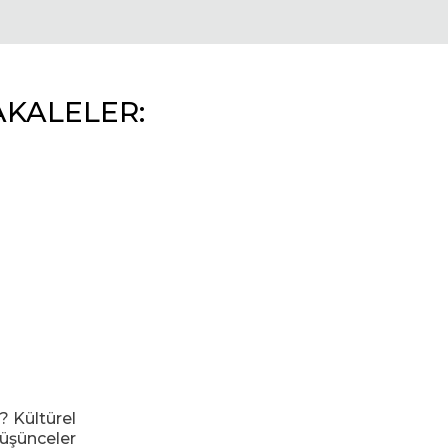
AKALELER:
 Kültürel
düşünceler