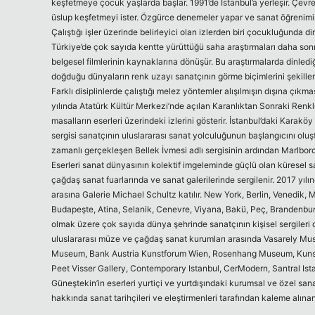
keşfetmeye çocuk yaşlarda başlar. 1991’de İstanbul’a yerleşir. Çev
üslup keşfetmeyi ister. Özgürce denemeler yapar ve sanat öğrenimin
Çalıştığı işler üzerinde belirleyici olan izlerden biri çocukluğunda di
Türkiye’de çok sayıda kentte yürüttüğü saha araştırmaları daha son
belgesel filmlerinin kaynaklarına dönüşür. Bu araştırmalarda dinlediği 
doğduğu dünyaların renk uzayı sanatçının görme biçimlerini şekillendir
Farklı disiplinlerde çalıştığı melez yöntemler alışılmışın dışına çıkm
yılında Atatürk Kültür Merkezi’nde açılan Karanlıktan Sonraki Renkler 
masalların eserleri üzerindeki izlerini gösterir. İstanbul’daki Karak
sergisi sanatçının uluslararası sanat yolculuğunun başlangıcını oluşt
zamanlı gerçekleşen Bellek İvmesi adlı sergisinin ardından Marlboro
Eserleri sanat dünyasının kolektif imgeleminde güçlü olan küresel s
çağdaş sanat fuarlarında ve sanat galerilerinde sergilenir. 2017 yılın
arasına Galerie Michael Schultz katılır. New York, Berlin, Venedik, 
Budapeşte, Atina, Selanik, Cenevre, Viyana, Bakü, Peç, Brandenbu
olmak üzere çok sayıda dünya şehrinde sanatçının kişisel sergileri d
uluslararası müze ve çağdaş sanat kurumları arasında Vasarely 
Museum, Bank Austria Kunstforum Wien, Rosenhang Museum, Kunst
Peet Visser Gallery, Contemporary Istanbul, CerModern, Santral Ista
Güneştekin’in eserleri yurtiçi ve yurtdışındaki kurumsal ve özel sana
hakkında sanat tarihçileri ve eleştirmenleri tarafından kaleme alın