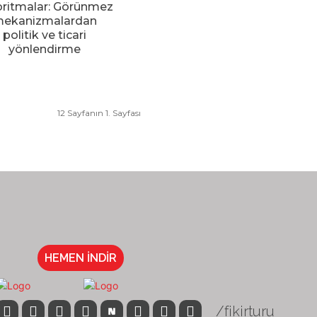
oritmalar: Görünmez
ekanizmalardan
politik ve ticari
yönlendirme
12 Sayfanın 1. Sayfası
HEMEN İNDİR
/fikirturu