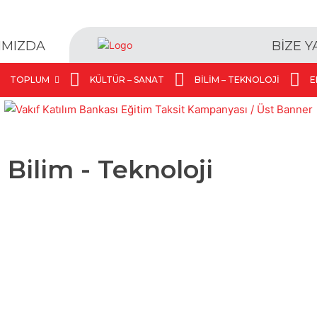
BİZE 
IMIZDA
TOPLUM
KÜLTÜR – SANAT
BILIM – TEKNOLOJI
E
:
Bilim - Teknoloji