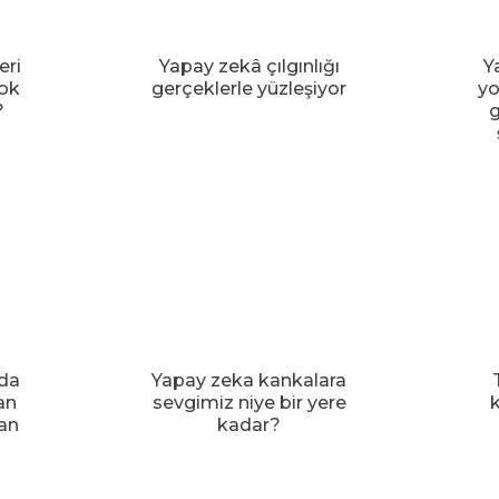
eri
Yapay zekâ çılgınlığı
Y
ok
gerçeklerle yüzleşiyor
yo
?
g
da
Yapay zeka kankalara
an
sevgimiz niye bir yere
k
şan
kadar?