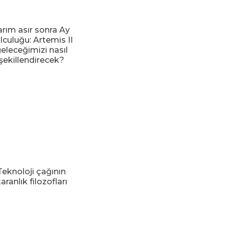
arım asır sonra Ay
lculuğu: Artemis II
eleceğimizi nasıl
şekillendirecek?
Teknoloji çağının
aranlık filozofları