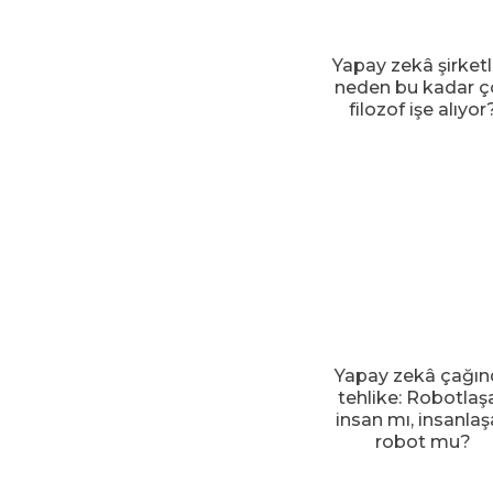
Yapay zekâ şirketl
neden bu kadar ç
filozof işe alıyor
Yapay zekâ çağın
tehlike: Robotlaş
insan mı, insanla
robot mu?