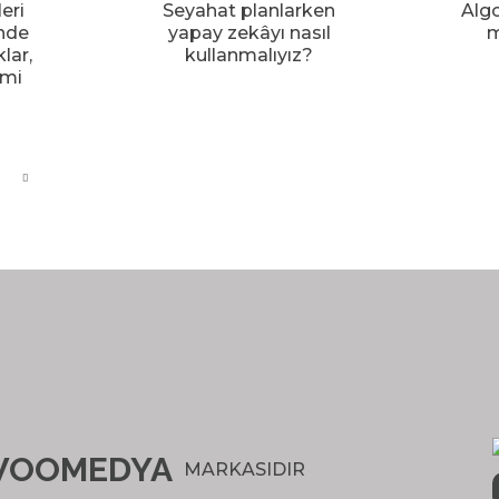
eri
Seyahat planlarken
Alg
nde
yapay zekâyı nasıl
m
lar,
kullanmalıyız?
 mi
OOMEDYA
MARKASIDIR