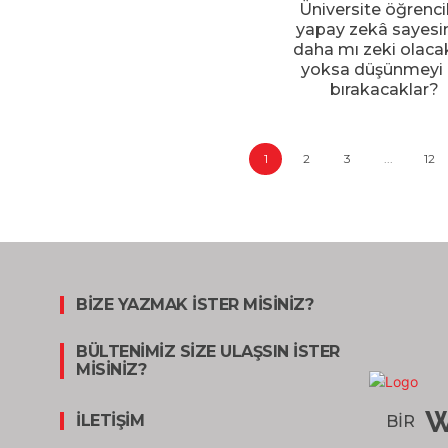
Üniversite öğrencil
yapay zekâ sayesi
daha mı zeki olacak
yoksa düşünmeyi
bırakacaklar?
1
2
3
...
12
BİZE YAZMAK İSTER MİSİNİZ?
BÜLTENİMİZ SİZE ULAŞSIN İSTER
MİSİNİZ?
W
İLETİŞİM
BİR