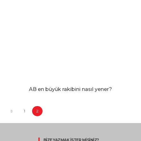
AB en büyük rakibini nasıl yener?
1
2
BİZE YAZMAK İSTER MİSİNİZ?