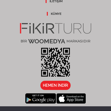
İLETİŞİM
KÜNYE
WOOMEDYA
BİR
MARKASIDIR
HEMEN İNDİR
/fikirturu