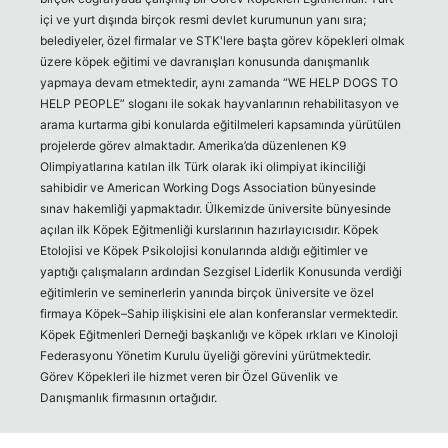
içi ve yurt dışında birçok resmi devlet kurumunun yanı sıra;
belediyeler, özel firmalar ve STK'lere başta görev köpekleri olmak
üzere köpek eğitimi ve davranışları konusunda danışmanlık
yapmaya devam etmektedir, aynı zamanda “WE HELP DOGS TO
HELP PEOPLE” sloganı ile sokak hayvanlarının rehabilitasyon ve
arama kurtarma gibi konularda eğitilmeleri kapsamında yürütülen
projelerde görev almaktadır. Amerika’da düzenlenen K9
Olimpiyatlarına katılan ilk Türk olarak iki olimpiyat ikinciliği
sahibidir ve American Working Dogs Association bünyesinde
sınav hakemliği yapmaktadır. Ülkemizde üniversite bünyesinde
açılan ilk Köpek Eğitmenliği kurslarının hazırlayıcısıdır. Köpek
Etolojisi ve Köpek Psikolojisi konularında aldığı eğitimler ve
yaptığı çalışmaların ardından Sezgisel Liderlik Konusunda verdiği
eğitimlerin ve seminerlerin yanında birçok üniversite ve özel
firmaya Köpek–Sahip ilişkisini ele alan konferanslar vermektedir.
Köpek Eğitmenleri Derneği başkanlığı ve köpek ırkları ve Kinoloji
Federasyonu Yönetim Kurulu üyeliği görevini yürütmektedir.
Görev Köpekleri ile hizmet veren bir Özel Güvenlik ve
Danışmanlık firmasının ortağıdır.