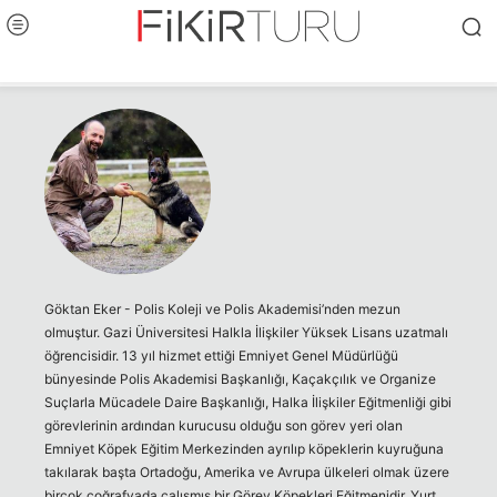
Göktan Eker - Polis Koleji ve Polis Akademisi’nden mezun
olmuştur. Gazi Üniversitesi Halkla İlişkiler Yüksek Lisans uzatmalı
öğrencisidir. 13 yıl hizmet ettiği Emniyet Genel Müdürlüğü
bünyesinde Polis Akademisi Başkanlığı, Kaçakçılık ve Organize
Suçlarla Mücadele Daire Başkanlığı, Halka İlişkiler Eğitmenliği gibi
görevlerinin ardından kurucusu olduğu son görev yeri olan
Emniyet Köpek Eğitim Merkezinden ayrılıp köpeklerin kuyruğuna
takılarak başta Ortadoğu, Amerika ve Avrupa ülkeleri olmak üzere
birçok coğrafyada çalışmış bir Görev Köpekleri Eğitmenidir. Yurt