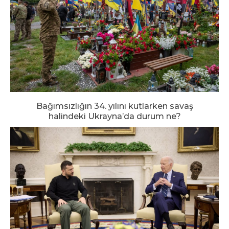
Bağımsızlığın 34. yılını kutlarken savaş
halindeki Ukrayna’da durum ne?