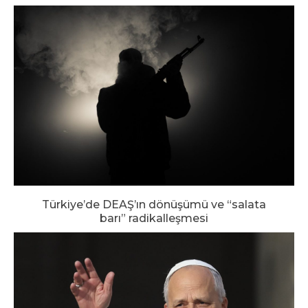
Türkiye’de DEAŞ’ın dönüşümü ve “salata
barı” radikalleşmesi