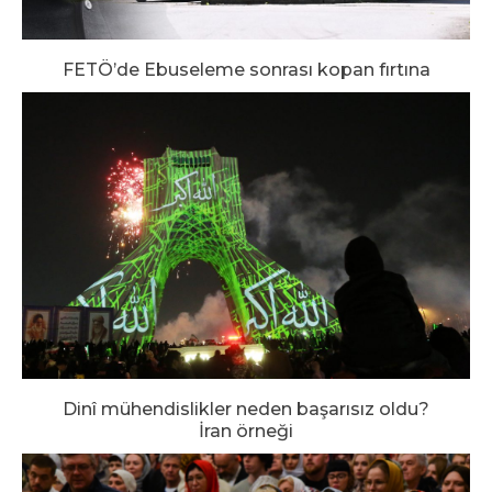
FETÖ’de Ebuseleme sonrası kopan fırtına
Dinî mühendislikler neden başarısız oldu?
İran örneği