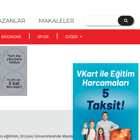
YAZANLAR
MAKALELER
EKONOMI
SPOR
DIĞER
s eğitimini, Erciyes Üniversitesinde Master ve