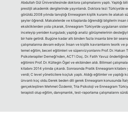
Abdullah Gül Üniversitesinde doktora çalışmalarını yaptı. Yaptığı bi
prestijli akademik dergilerinde yayınlandı. Doktora tezi Türkiye’de e
görüldü.2008 yılında tanıştığı Enneagram kişilik kuramı ile alakalı s
şeyler öğrendi. Makalelerde ve kitaplarda öğrendiği bilgilerin insa
eksikliklerden yola çıkarak, Enneagram Türkiye’de uygulanan sistem
inceleyip yeniden kurguladı; yaptığı analiz görüşmelerinin desteğiyl
bir hale getirdi. Bugüne kadar altı binden fazla insanla bire bir sean
çalışmalarına devam ediyor. İnsan ve kişilik kavramlarını teorik ve p
temel eğitim, beceri eğitimleri ve süpervizyonlarını Prof. Dr. Hakan 
Psikoterapiler Derneği’nden, ACT'i Doç. Dr. Fatih Yavuz önderliğind
eğitimini Prof. Dr. Kültegin Ögel ve ekibinden aldı. Bilimsel çalışmal
kitabını 2014 yılında çıkardı. Sonrasında Pratik Enneagram kitabını y
verdi; C level yöneticilere koçluk yaptı. Aldığı eğitimler ve yaptığı
ünvanlı koç oldu.Gerek beden dili gerek Enneagram konusunda İtalya,
gerçekleştiren Mehmet Özdemir, Tria Psikoloji ve Enneagram Türk
terapisti olup eğitim, danışmanlık, test-raporlama çalışmalarını sürd