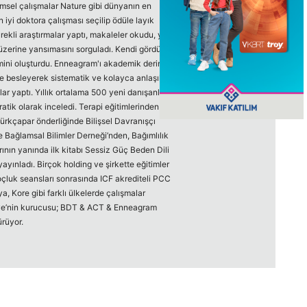
limsel çalışmalar Nature gibi dünyanın en
n iyi doktora çalışması seçilip ödüle layık
ürekli araştırmalar yaptı, makaleler okudu, yeni
n üzerine yansımasını sorguladı. Kendi gördüğü
ini oluşturdu. Enneagram'ı akademik derinlikte
e besleyerek sistematik ve kolayca anlaşılabilir
slar yaptı. Yıllık ortalama 500 yeni danışanla
ratik olarak inceledi. Terapi eğitimlerinden BDT
Türkçapar önderliğinde Bilişsel Davranışçı
e Bağlamsal Bilimler Derneği’nden, Bağımlılık
arının yanında ilk kitabı Sessiz Güç Beden Dili
ayınladı. Birçok holding ve şirkette eğitimler
 koçluk seansları sonrasında ICF akrediteli PCC
 Kore gibi farklı ülkelerde çalışmalar
iye’nin kurucusu; BDT & ACT & Enneagram
ürüyor.