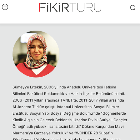
Sümeyye Ertekin, 2006 yılında Anadolu Üniversitesi İletişim
Bilimleri Fakültesi Reklamcılık ve Halkla İlişkiler Bölümünü bitirdi.
2006 -2011 yılları arasında TVNET’te, 2011-2017 yılları arasında
Al Jazeera Türk’te çalıştı. İstanbul Üniversitesi Sosyal Bilimler
Enstitüsü Sosyal Yapı Sosyal Değişme Bölümü’nde "Göçmenlerde
Kimlik Algısının Gelecek Beklentisi Üzerine Etkisi: Suriyeli Gençler
Örneği" adlı yüksek lisans tezini bitirdi.” Dökme Kurşundan Mavi
Marmara’ya Gazze’ye Yolculuk” ve “WONDER 28 Şubat’ın
Söndüremediği Yıldızlar” adlı iki kitabı bulunuyor. Aktif çalışma