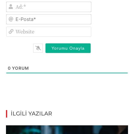
Ad:*
E-
Posta*
Website
0
YORUM
İLGİLİ YAZILAR