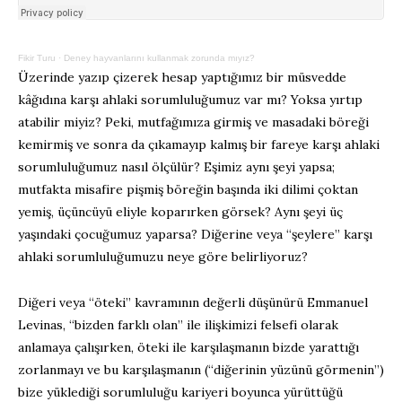
Fikir Turu
·
Deney hayvanlarını kullanmak zorunda mıyız?
Üzerinde yazıp çizerek hesap yaptığımız bir müsvedde
kâğıdına karşı ahlaki sorumluluğumuz var mı? Yoksa yırtıp
atabilir miyiz? Peki, mutfağımıza girmiş ve masadaki böreği
kemirmiş ve sonra da çıkamayıp kalmış bir fareye karşı ahlaki
sorumluluğumuz nasıl ölçülür? Eşimiz aynı şeyi yapsa;
mutfakta misafire pişmiş böreğin başında iki dilimi çoktan
yemiş, üçüncüyü eliyle koparırken görsek? Aynı şeyi üç
yaşındaki çocuğumuz yaparsa? Diğerine veya “şeylere” karşı
ahlaki sorumluluğumuzu neye göre belirliyoruz?
Diğeri veya “öteki” kavramının değerli düşünürü Emmanuel
Levinas, “bizden farklı olan” ile ilişkimizi felsefi olarak
anlamaya çalışırken, öteki ile karşılaşmanın bizde yarattığı
zorlanmayı ve bu karşılaşmanın (“diğerinin yüzünü görmenin”)
bize yüklediği sorumluluğu kariyeri boyunca yürüttüğü