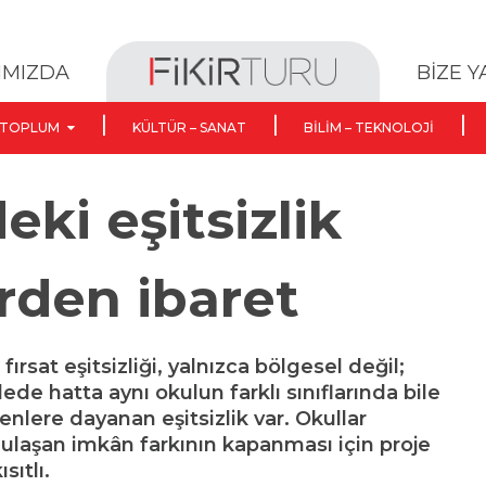
BİZE 
IMIZDA
TOPLUM
KÜLTÜR – SANAT
BILIM – TEKNOLOJI
eki eşitsizlik
rden ibaret
ırsat eşitsizliği, yalnızca bölgesel değil;
lede hatta aynı okulun farklı sınıflarında bile
lere dayanan eşitsizlik var. Okullar
ulaşan imkân farkının kapanması için proje
ıtlı.