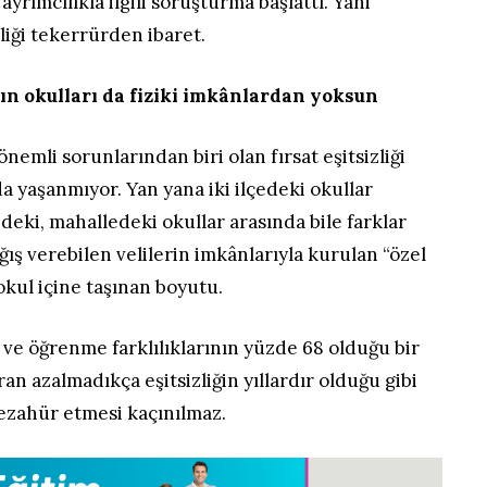
ayrımcılıkla ilgili soruşturma başlattı. Yani
zliği tekerrürden ibaret.
ın okulları da fiziki imkânlardan yoksun
nemli sorunlarından biri olan fırsat eşitsizliği
a yaşanmıyor. Yan yana iki ilçedeki okullar
edeki, mahalledeki okullar arasında bile farklar
ağış verebilen velilerin imkânlarıyla kurulan “özel
n okul içine taşınan boyutu.
ve öğrenme farklılıklarının yüzde 68 olduğu bir
an azalmadıkça eşitsizliğin yıllardır olduğu gibi
 tezahür etmesi kaçınılmaz.