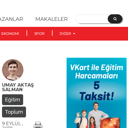
YAZANLAR
MAKALELER
EKONOMI
SPOR
DIĞER
UMAY AKTAŞ
SALMAN
Eğitim
Toplum
9 EYLÜL ,