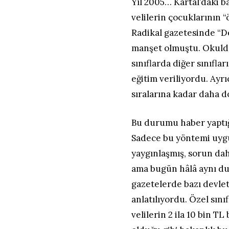
Yıl 2005… Kartal’daki b
velilerin çocuklarının “
Radikal gazetesinde “De
manşet olmuştu. Okulda 
sınıflarda diğer sınıf
eğitim veriliyordu. Ayrı
sıralarına kadar daha d
Bu durumu haber yaptığı
Sadece bu yöntemi uygul
yaygınlaşmış, sorun dah
ama bugün hâlâ aynı du
gazetelerde bazı devlet
anlatılıyordu. Özel sını
velilerin 2 ila 10 bin T