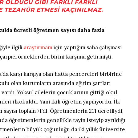
R OLDUĞU GIBI FARKLI FARKLI
E TEZAHÜR ETMESI KAÇINILMAZ.
ulda ücretli öğretmen sayısı daha fazla
iyle ilgili
araştırmam
için yaptığım saha çalışması
 çarpıcı örneklerden birini karşıma getirmişti.
da karşı karşıya olan hatta pencereleri birbirine
okulu olan kurumların arasında eğitim şartları
vardı. Yoksul ailelerin çocuklarının gittiği okul
nleri ilkokuldu. Yani ikili öğretim yapılıyordu. İlk
sayısı toplam 71’di. Öğretmenlerin 21’i ücretliydi,
nda öğretmenlerin genellikle tayin isteyip ayrıldığı
etmenlerin büyük çoğunluğu da iki yıllık üniversite