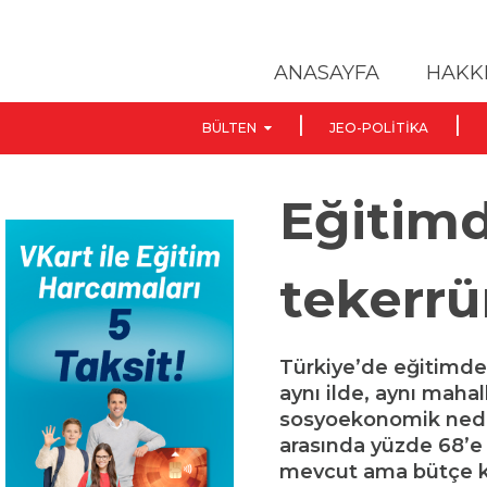
ANASAYFA
HAKK
BÜLTEN
JEO-POLITIKA
Eğitimd
tekerrü
Türkiye’de eğitimde f
aynı ilde, aynı mahal
sosyoekonomik neden
arasında yüzde 68’e 
mevcut ama bütçe kıs