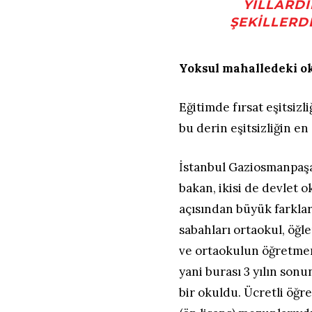
YILLARDI
ŞEKILLERD
Yoksul mahalledeki ok
Eğitimde fırsat eşitsizliğ
bu derin eşitsizliğin en
İstanbul Gaziosmanpaşa’
bakan, ikisi de devlet 
açısından büyük farklar 
sabahları ortaokul, öğle
ve ortaokulun öğretmen 
yani burası 3 yılın sonu
bir okuldu. Ücretli öğr