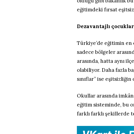
olduğu gibi bakanlık bu 
eğitimdeki fırsat eşitsi
Dezavantajlı çocuklar
Türkiye’de eğitimin en ö
sadece bölgeler arasınd
arasında, hatta aynı ilç
olabiliyor. Daha fazla b
sınıflar” ise eşitsizliği
Okullar arasında imkân 
eğitim sisteminde, bu or
farklı farklı şekillerde