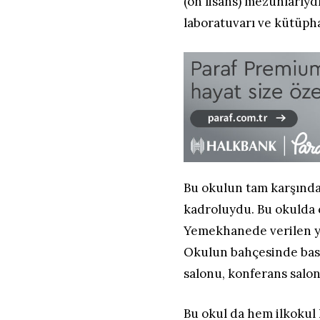
(ön lisans) mezunlarıyd
laboratuvarı ve kütüph
Bu okulun tam karşınd
kadroluydu. Bu okulda 
Yemekhanede verilen ye
Okulun bahçesinde baske
salonu, konferans salo
Bu okul da hem ilkokul 