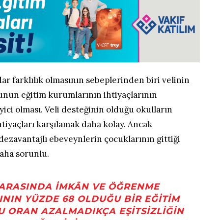
ar farklılık olmasının sebeplerinden biri velinin
un eğitim kurumlarının ihtiyaçlarının
yici olması. Veli desteğinin olduğu okulların
 ihtiyaçları karşılamak daha kolay. Ancak
ezavantajlı ebeveynlerin çocuklarının gittiği
daha sorunlu.
ARASINDA IMKÂN VE ÖĞRENME
ININ YÜZDE 68 OLDUĞU BIR EĞITIM
U ORAN AZALMADIKÇA EŞITSIZLIĞIN