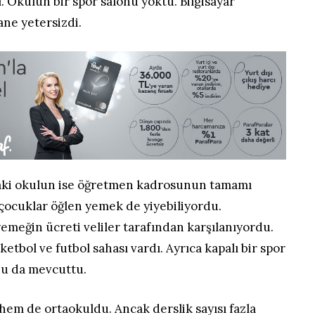
ı. Okulun bir spor salonu yoktu. Bilgisayar
ane yetersizdi.
aki okulun ise öğretmen kadrosunun tamamı
çocuklar öğlen yemek de yiyebiliyordu.
meğin ücreti veliler tarafından karşılanıyordu.
tbol ve futbol sahası vardı. Ayrıca kapalı bir spor
nu da mevcuttu.
hem de ortaokuldu. Ancak derslik sayısı fazla