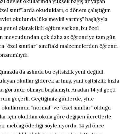
azı devlet okullarında yüksek bağışlar yapan
özel sınıf”larda okudukları, o dönem çalıştığım
vlet okulunda lüks mevkii varmış” başlığıyla
genel olarak ikili eğitim varken, bu özel
ların mevcudundan çok daha az öğrenciye tam gün
ca “özel sınıflar” sınıftaki malzemelerden öğrenci
onanımlıydı.
mızda da aslında bu eşitsizlik yeni değildi.
ayan okullar giderek artmış, yani eşitsizlik hızla
a görünür olmaya başlamıştı. Aradan 14 yıl geçti
rum geçerli. Geçtiğimiz günlerde, yine
 okullarında “normal” ve “özel sınıflar” olduğu
flar için okuldan okula göre değişen ücretlerle
L bir meblağ ödediği söyleniyordu. 14 yıl önce