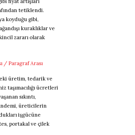
bi fiyat artışları
afından tetiklendi.
aya koyduğu gibi,
lağandışı kuraklıklar ve
kincil zararı olarak
ki üretim, tedarik ve
niz taşımacılığı ücretleri
aşanan sıkıntı,
andemi, üreticilerin
ydukları işgücüne
es, portakal ve çilek