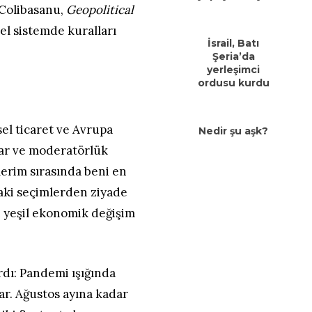
a Colibasanu,
Geopolitical
el sistemde kuralları
İsrail, Batı
Şeria’da
yerleşimci
ordusu kurdu
el ticaret ve Avrupa
Nedir şu aşk?
ar ve moderatörlük
lerim sırasında beni en
aki seçimlerden ziyade
 yeşil ekonomik değişim
dı: Pandemi ışığında
r. Ağustos ayına kadar