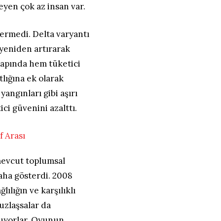
teyen çok az insan var.
ermedi. Delta varyantı
 yeniden artırarak
çapında hem tüketici
lığına ek olarak
yangınları gibi aşırı
ici güvenini azalttı.
mevcut toplumsal
aha gösterdi. 2008
lılığın ve karşılıklı
uzlaşsalar da
luyorlar. Oyunun