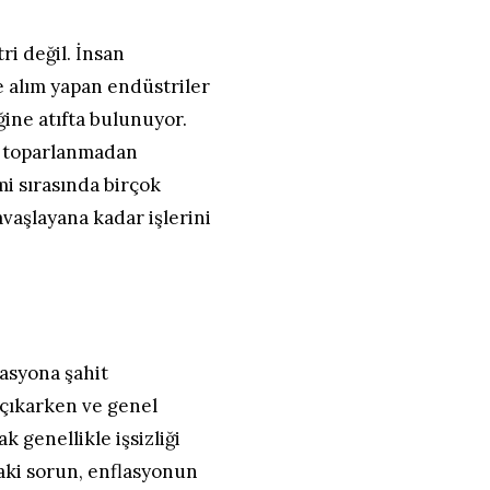
ri değil. İnsan
e alım yapan endüstriler
ğine atıfta bulunuyor.
n toparlanmadan
i sırasında birçok
avaşlayana kadar işlerini
lasyona şahit
çıkarken ve genel
 genellikle işsizliği
daki sorun, enflasyonun