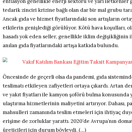
enflasyon genellikle enerji sektörü ve yarı iletkenler gi
tedarik zinciri krizine bağlı olan dar bir mal grubu tar
Ancak gıda ve hizmet fiyatlarındaki son artışların ort
etkilerin genişlediği görülüyor. Kötü hava koşulları, o
hasadı yok eden seller, genellikle iklim değişikliğinin i
anılan gıda fiyatlarındaki artışa katkıda bulundu.
Öncesinde de geçerli olsa da pandemi, gıda sisteminde
teslimatı etkileyen zafiyetleri ortaya çıkardı. Artan de
ve yakıt fiyatları ile kamyon şoförü bulma konusunda y
ulaştırma hizmetlerinin maliyetini artırıyor. Dahası, p
mahsulleri zamanında teslim etmeleri için ihtiyaç du
erişime de zorluklar yarattı. 2020’de Avrupa’nın domat
üreticileri için durum böyleydi. (…)