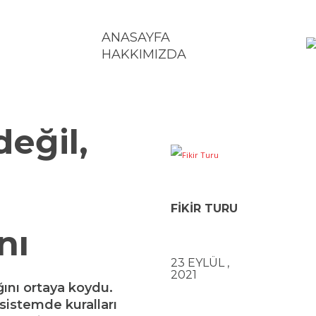
ANASAYFA
HAKKIMIZDA
TOPLUM
KÜLTÜR – SANAT
BILIM – TEKNOLOJI
E
değil,
FIKIR TURU
nı
Ekonomi
23 EYLÜL ,
2021
ğını ortaya koydu.
sistemde kuralları