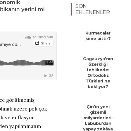
ekonomik
SON
tikanın yerini mi
EKLENENLER
Kurmacalar
kime aittir?
Gagauzya’nın
özerkliği
tehlikede:
Ortodoks
Türkleri ne
bekliyor?
nce görülmemiş
Çin’in yeni
 olmak üzere pek çok
gizemli
ik ve enflasyon
milyarderleri:
Labubu’dan
niden yapılanmanın
yapay zekâya