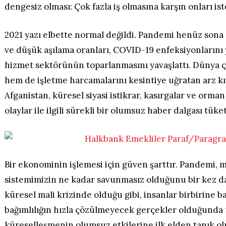
dengesiz olması: Çok fazla iş olmasına karşın onları is
2021 yazı elbette normal değildi. Pandemi henüz sona 
ve düşük aşılama oranları, COVID-19 enfeksiyonlarını
hizmet sektörünün toparlanmasını yavaşlattı. Dünya 
hem de işletme harcamalarını kesintiye uğratan arz kıt
Afganistan, küresel siyasi istikrar, kasırgalar ve orman 
olaylar ile ilgili sürekli bir olumsuz haber dalgası tüket
Bir ekonominin işlemesi için güven şarttır. Pandemi, 
sistemimizin ne kadar savunmasız olduğunu bir kez d
küresel mali krizinde olduğu gibi, insanlar birbirine bağ
bağımlılığın hızla çözülmeyecek gerçekler olduğunda 
küreselleşmenin olumsuz etkilerine ilk elden tanık o