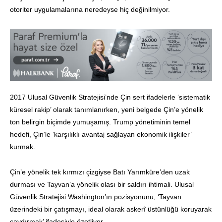
otoriter uygulamalarına neredeyse hiç değinilmiyor.
2017 Ulusal Güvenlik Stratejisi’nde Çin sert ifadelerle ‘sistematik
küresel rakip’ olarak tanımlanırken, yeni belgede Çin’e yönelik
ton belirgin biçimde yumuşamış. Trump yönetiminin temel
hedefi, Çin’le ‘karşılıklı avantaj sağlayan ekonomik ilişkiler’
kurmak.
Çin’e yönelik tek kırmızı çizgiyse Batı Yarımküre’den uzak
durması ve Tayvan’a yönelik olası bir saldırı ihtimali. Ulusal
Güvenlik Stratejisi Washington’ın pozisyonunu, ‘Tayvan
üzerindeki bir çatışmayı, ideal olarak askerî üstünlüğü koruyarak
caydırmak’ ifadesiyle özetliyor.