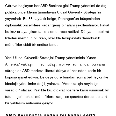
Göreve başlayan her ABD Başkanı gibi Trump yönetimi de dış
politika önceliklerini tanımlayan Ulusal Güvenlik Stratejisi’ni
yayımladı. Bu 33 sayfalık belge, Pentagon’un bütçesinden
diplomatik önceliklere kadar geniş bir alanı şekillendiriyor. Fakat
bu kez ortaya çıkan tablo, son derece radikal: Dünyanın otokrat
liderleri memnun olurken, özellikle Avrupa’daki demokratik
müttefikler ciddi bir endişe içinde.
Yeni Ulusal Güvenlik Stratejisi Trump yönetiminin “Önce
Amerika” yaklaşımını somutlaştırıyor ve Truman’dan bu yana
süregelen ABD merkezli liberal dünya düzeninden kesin bir
kopuşa işaret ediyor. Belgeye göre bundan sonra belirleyici ilke
ideolojik yönelimler değil, yalnızca “Amerika için neyin işe
yaradığı” olacak. Pratikte bu, otokrat liderlere karşı yumuşak bir
tutum, geleneksel müttefiklere karşı ise şaşırtıcı derecede sert
bir yaklaşım anlamına geliyor.
ABD Avrupa’ya neden bu kadar sert?