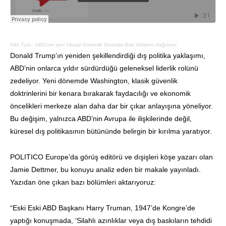
Fikir Turu
·
ABD’nin yeni Ulusal Güvenlik Stratejisi Batı ittifakını dağıtıyor
Donald Trump’ın yeniden şekillendirdiği dış politika yaklaşımı,
ABD’nin onlarca yıldır sürdürdüğü geleneksel liderlik rolünü
zedeliyor. Yeni dönemde Washington, klasik güvenlik
doktrinlerini bir kenara bırakarak faydacılığı ve ekonomik
öncelikleri merkeze alan daha dar bir çıkar anlayışına yöneliyor.
Bu değişim, yalnızca ABD’nin Avrupa ile ilişkilerinde değil,
küresel dış politikasının bütününde belirgin bir kırılma yaratıyor.
POLITICO Europe’da görüş editörü ve dışişleri köşe yazarı olan
Jamie Dettmer, bu konuyu analiz eden bir makale yayınladı.
Yazıdan öne çıkan bazı bölümleri aktarıyoruz:
“Eski Eski ABD Başkanı Harry Truman, 1947’de Kongre’de
yaptığı konuşmada, ‘Silahlı azınlıklar veya dış baskıların tehdidi