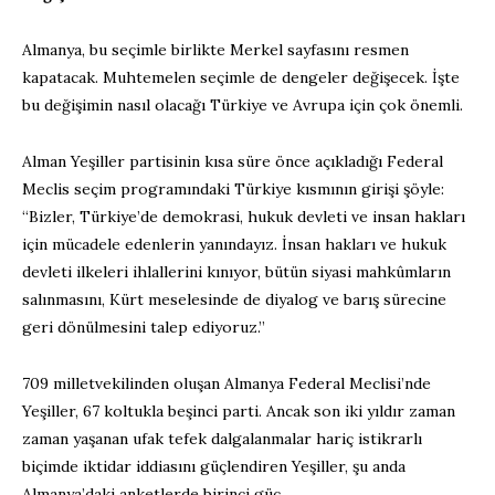
Almanya, bu seçimle birlikte Merkel sayfasını resmen
kapatacak. Muhtemelen seçimle de dengeler değişecek. İşte
bu değişimin nasıl olacağı Türkiye ve Avrupa için çok önemli.
Alman Yeşiller partisinin kısa süre önce açıkladığı Federal
Meclis seçim programındaki Türkiye kısmının girişi şöyle:
“Bizler, Türkiye’de demokrasi, hukuk devleti ve insan hakları
için mücadele edenlerin yanındayız. İnsan hakları ve hukuk
devleti ilkeleri ihlallerini kınıyor, bütün siyasi mahkûmların
salınmasını, Kürt meselesinde de diyalog ve barış sürecine
geri dönülmesini talep ediyoruz.”
709 milletvekilinden oluşan Almanya Federal Meclisi’nde
Yeşiller, 67 koltukla beşinci parti. Ancak son iki yıldır zaman
zaman yaşanan ufak tefek dalgalanmalar hariç istikrarlı
biçimde iktidar iddiasını güçlendiren Yeşiller, şu anda
Almanya’daki anketlerde birinci güç.