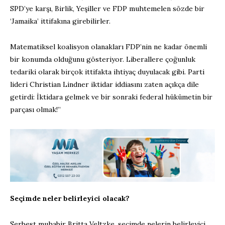
SPD’ye karşı, Birlik, Yeşiller ve FDP muhtemelen sözde bir
‘Jamaika’ ittifakına girebilirler.
Matematiksel koalisyon olanakları FDP’nin ne kadar önemli
bir konumda olduğunu gösteriyor. Liberallere çoğunluk
tedariki olarak birçok ittifakta ihtiyaç duyulacak gibi. Parti
lideri Christian Lindner iktidar iddiasını zaten açıkça dile
getirdi: İktidara gelmek ve bir sonraki federal hükümetin bir
parçası olmak!”
Seçimde neler belirleyici olacak?
Serbest muhabir Britta Veltzke, seçimde nelerin belirleyici