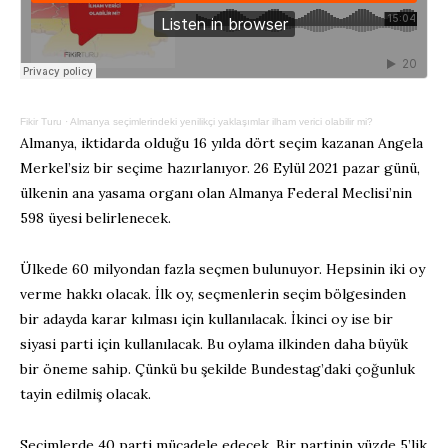
Fikir Turu
·
Almanya seçimlerindeki yenilikçi yaklaşımlar ilham verici olabilir mi?
Almanya, iktidarda olduğu 16 yılda dört seçim kazanan Angela
Merkel’siz bir seçime hazırlanıyor. 26 Eylül 2021 pazar günü,
ülkenin ana yasama organı olan Almanya Federal Meclisi’nin
598 üyesi belirlenecek.
Ülkede 60 milyondan fazla seçmen bulunuyor. Hepsinin iki oy
verme hakkı olacak. İlk oy, seçmenlerin seçim bölgesinden
bir adayda karar kılması için kullanılacak. İkinci oy ise bir
siyasi parti için kullanılacak. Bu oylama ilkinden daha büyük
bir öneme sahip. Çünkü bu şekilde Bundestag’daki çoğunluk
tayin edilmiş olacak.
Seçimlerde 40 parti mücadele edecek. Bir partinin yüzde 5’lik