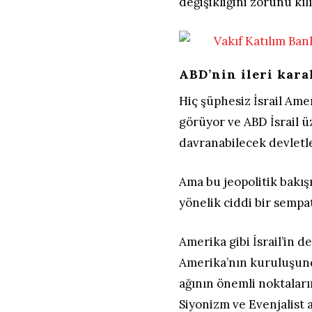
değişikliğini zorunu kıl
ABD’nin ileri kara
Hiç şüphesiz İsrail Ame
görüyor ve ABD İsrail ü
davranabilecek devletle
Ama bu jeopolitik bakış
yönelik ciddi bir sempat
Amerika gibi İsrail’in d
Amerika’nın kuruluşunda
ağının önemli noktalar
Siyonizm ve Evenjalist 