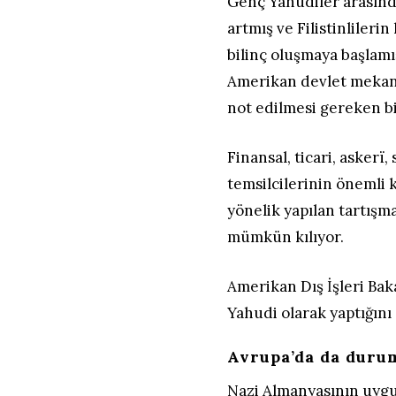
Genç Yahudiler arasında 
artmış ve Filistinlileri
bilinç oluşmaya başlam
Amerikan devlet mekani
not edilmesi gereken bi
Finansal, ticari, askerï
temsilcilerinin önemli 
yönelik yapılan tartışma
mümkün kılıyor.
Amerikan Dış İşleri Ba
Yahudi olarak yaptığını
Avrupa’da da durum
Nazi Almanyasının uygu