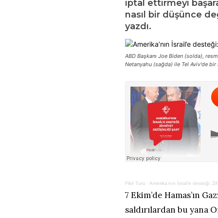
iptal ettirmeyi başa
nasıl bir düşünce değ
yazdı.
ABD Başkanı Joe Biden (solda), resmi
Netanyahu (sağda) ile Tel Aviv'de bir
Fikir Turu
·
Amerika’nın İsrail’e desteği: Zih
7 Ekim’de Hamas’ın Gaz
saldırılardan bu yana 