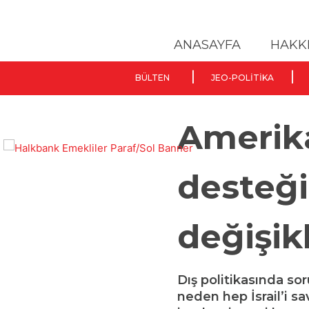
ANASAYFA
HAKK
BÜLTEN
JEO-POLITIKA
Amerika
desteği
değişikl
Dış politikasında s
neden hep İsrail’i s