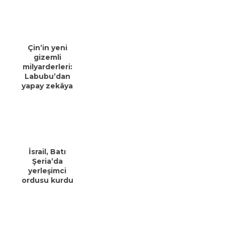
Çin’in yeni
gizemli
milyarderleri:
Labubu’dan
yapay zekâya
İsrail, Batı
Şeria’da
yerleşimci
ordusu kurdu