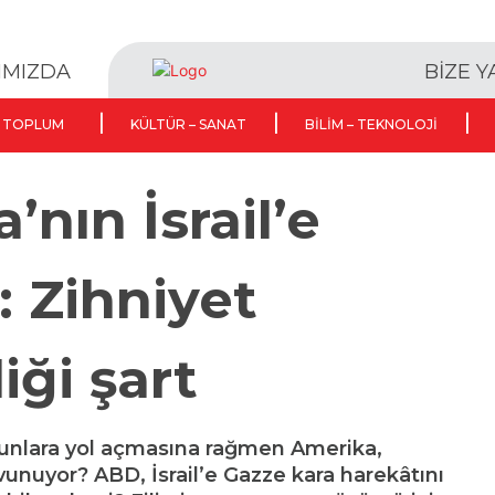
BİZE 
IMIZDA
TOPLUM
KÜLTÜR – SANAT
BILIM – TEKNOLOJI
’nın İsrail’e
: Zihniyet
iği şart
orunlara yol açmasına rağmen Amerika,
avunuyor? ABD, İsrail’e Gazze kara harekâtını