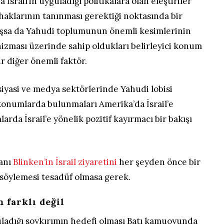
İsrail’in uyguladığı politikalara olan eleştiriler
n haklarının tanınması gerektiği noktasında bir
ışsa da Yahudi toplumunun önemli kesimlerinin
zması üzerinde sahip oldukları belirleyici konum
r diğer önemli faktör.
, siyasi ve medya sektörlerinde Yahudi lobisi
konumlarda bulunmaları Amerika’da İsrail’e
larda İsrail’e yönelik pozitif kayırmacı bir bakışı
kanı
Blinken’in İsrail ziyaretini
her şeyden önce bir
 söylemesi tesadüf olmasa gerek.
 farklı değil
ladığı soykırımın hedefi olması Batı kamuoyunda