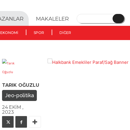
YAZANLAR
MAKALELER
EKONOMI
SPOR
DIĞER
TARIK OĞUZLU
Jeo-politika
24 EKIM ,
2023