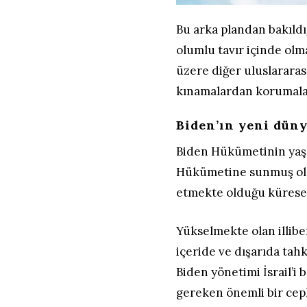
Bu arka plandan bakıldığ
olumlu tavır içinde olma
üzere diğer uluslarara
kınamalardan korumalar
Biden’ın yeni dün
Biden Hükümetinin yaş
Hükümetine sunmuş old
etmekte olduğu küresel 
Yükselmekte olan illibe
içeride ve dışarıda tah
Biden yönetimi İsrail’i
gereken önemli bir ceph