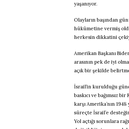
yaşanıyor.
Olayların başından günü
hükümetine vermiş old
herkesin dikkatini çeki
Amerikan Başkanı Biden’ı
arasının pek de iyi ol
açık bir şekilde belirt
İsrail’in kurulduğu gü
baskıcı ve bağımsız bir 
karşı Amerika’nın 1948 y
süreçte İsrail’e desteğ
Yol açtığı sorunlara rağ