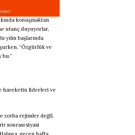
hakkında konuşmaktan
e utanç duyuyorlar,
 Bu yılın başlarında
uşurken, “Özgürlük ve
 bu.”
e hareketin liderleri ve
e zorba rejimler değil,
r sonrası siyasi
a Halawa, geçen hafta