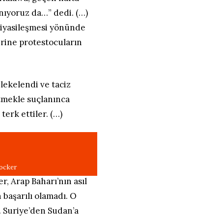
nıyoruz da…” dedi. (…)
siyasileşmesi yönünde
erine protestocuların
i lekelendi ve taciz
tmekle suçlanınca
terk ettiler. (…)
 Arap Baharı’nın asıl
n başarılı olamadı. O
ı. Suriye’den Sudan’a