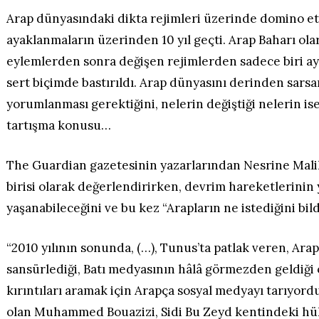
Arap dünyasındaki dikta rejimleri üzerinde domino et
ayaklanmaların üzerinden 10 yıl geçti. Arap Baharı ola
eylemlerden sonra değişen rejimlerden sadece biri aya
sert biçimde bastırıldı. Arap dünyasını derinden sars
yorumlanması gerektiğini, nelerin değiştiği nelerin ise
tartışma konusu…
The Guardian gazetesinin yazarlarından Nesrine Mali
birisi olarak değerlendirirken, devrim hareketlerinin
yaşanabileceğini ve bu kez “Arapların ne istediğini bildi
“2010 yılının sonunda, (…), Tunus’ta patlak veren, Ar
sansürlediği, Batı medyasının hâlâ görmezden geldiği 
kırıntıları aramak için Arapça sosyal medyayı tarıyordu
olan Muhammed Bouazizi, Sidi Bu Zeyd kentindeki h