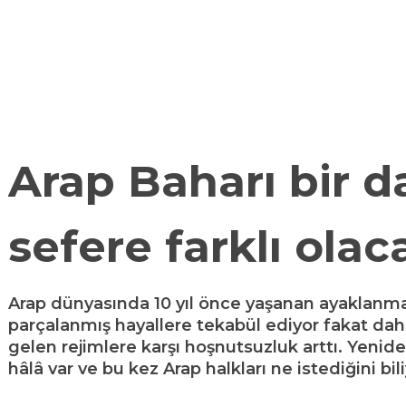
BÜLTEN
JEO-POLITIKA
Arap Baharı bir d
sefere farklı olac
Arap dünyasında 10 yıl önce yaşanan ayaklanm
parçalanmış hayallere tekabül ediyor fakat dah
gelen rejimlere karşı hoşnutsuzluk arttı. Yenid
hâlâ var ve bu kez Arap halkları ne istediğini bili