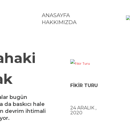
ANASAYFA
HAKKIMIZDA
TOPLUM
KÜLTÜR – SANAT
BILIM – TEKNOLOJI
E
ahaki
ak
FIKIR TURU
Jeo-politika
alar bugün
a da baskıcı hale
24 ARALIK ,
en devrim ihtimali
2020
yor.