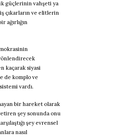
k güçlerinin vahşeti ya
 çıkarların ve elitlerin
ir ağırlığın
emokrasinin
p yönlendirecek
n kaçarak siyasi
ne de komplo ve
sistemi vardı.
lmayan bir hareket olarak
 getiren şey sonunda onu
arşılaştığı şey evrensel
nlara nasıl