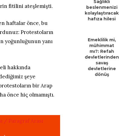
Sağlıklı
n fitilini ateşlemişti.
beslenmenizi
kolaylaştıracak
hafıza hilesi
n haftalar önce, bu
yordunuz: Protestoların
Emeklilik mi,
nin yoğunluğunun yanı
mühimmat
mı?: Refah
devletlerinden
savaş
yeli hakkında
devletlerine
dönüş
dediğimiz şeye
protestoların bir Arap
aha önce hiç olmamıştı.