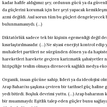
kadar hafife aldığımız şey, ordunun gücü ya da güvenli
da güçlerini korumak için her şeyi yapacak kemikleşmiş
azmi değildi. Asıl sorun tüm bu güçleri dengeleyecek b
bulunmamasıydı. (…)
Diktatörlük sadece tek bir kişinin egemenliği değil d
kısırlaştırılmasıdır. (…) Ne siyasi enerjiyi kontrol edi
muhalefet partileri ne sürgünden dönen ya da hapiste
hareketleri harekete geçiren karizmatik şahsiyetler 
hizipçiliğe teslim olmaya direnecek sağlıklı medya eko
Organik, insan gücüne sahip, lideri ya da ideolojisi o
Arap Baharı’nı şaşkına çeviren bir tarihsel güç haline
yedi bitirdi. Boşluk devrimi yuttu. (…) Arap baharının k
bir muammaydı: Eşitlik talep eden güçler bunu sağlaya