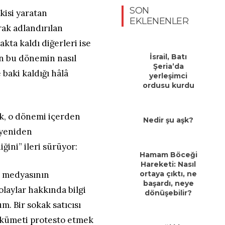
SON
kisi yaratan
EKLENENLER
rak adlandırılan
kta kaldı diğerleri ise
İsrail, Batı
an bu dönemin nasıl
Şeria’da
 baki kaldığı hâlâ
yerleşimci
ordusu kurdu
k, o dönemi içerden
Nedir şu aşk?
 yeniden
ğini” ileri sürüyor:
Hamam Böceği
Hareketi: Nasıl
ap medyasının
ortaya çıktı, ne
başardı, neye
olaylar hakkında bilgi
dönüşebilir?
m. Bir sokak satıcısı
ükümeti protesto etmek