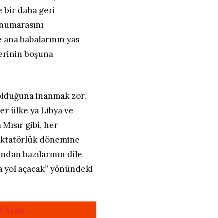
 bir daha geri
 numarasını
e ana babalarının yas
lerinin boşuna
olduğuna inanmak zor.
er ülke ya Libya ve
Mısır gibi, her
diktatörlük dönemine
ından bazılarının dile
ığa yol açacak” yönündeki