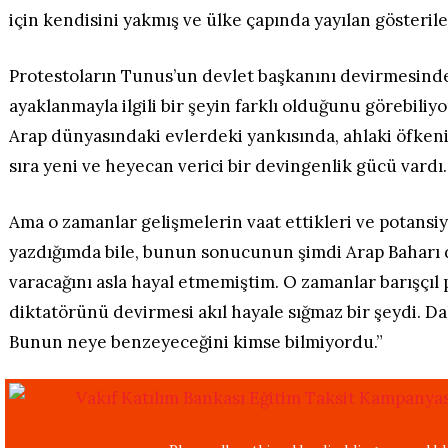
için kendisini yakmış ve ülke çapında yayılan gösterileri
Protestoların Tunus’un devlet başkanını devirmesinde
ayaklanmayla ilgili bir şeyin farklı olduğunu görebili
Arap dünyasındaki evlerdeki yankısında, ahlaki öfke
sıra yeni ve heyecan verici bir devingenlik gücü vardı.
Ama o zamanlar gelişmelerin vaat ettikleri ve potansi
yazdığımda bile, bunun sonucunun şimdi Arap Baharı 
varacağını asla hayal etmemiştim. O zamanlar barışçıl 
diktatörünü devirmesi akıl hayale sığmaz bir şeydi. D
Bunun neye benzeyeceğini kimse bilmiyordu.”