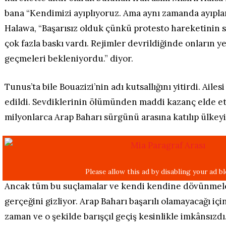
bana “Kendimizi ayıplıyoruz. Ama aynı zamanda ayıpla
Halawa, “Başarısız olduk çünkü protesto hareketinin 
çok fazla baskı vardı. Rejimler devrildiğinde onların y
geçmeleri bekleniyordu.” diyor.
Tunus’ta bile Bouazizi’nin adı kutsallığını yitirdi. Ailes
edildi. Sevdiklerinin ölümünden maddi kazanç elde e
milyonlarca Arap Baharı sürgünü arasına katılıp ülkeyi 
Ancak tüm bu suçlamalar ve kendi kendine dövünmeler,
gerçeğini gizliyor. Arap Baharı başarılı olamayacağı içi
zaman ve o şekilde barışçıl geçiş kesinlikle imkânsızd