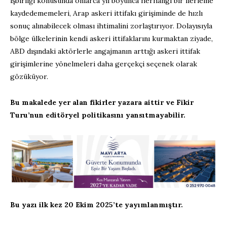
işbirliği konusunda onlarca yıl boyunca herhangi bir ilerleme
kaydedememeleri, Arap askeri ittifakı girişiminde de hızlı
sonuç alınabilecek olması ihtimalini zorlaştırıyor. Dolayısıyla
bölge ülkelerinin kendi askeri ittifaklarını kurmaktan ziyade,
ABD dışındaki aktörlerle angajmanın arttığı askeri ittifak
girişimlerine yönelmeleri daha gerçekçi seçenek olarak
gözüküyor.
Bu makalede yer alan fikirler yazara aittir ve Fikir
Turu’nun editöryel politikasını yansıtmayabilir.
Bu yazı ilk kez 20 Ekim 2025’te yayımlanmıştır.