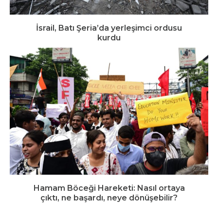
İsrail, Batı Şeria’da yerleşimci ordusu
kurdu
Hamam Böceği Hareketi: Nasıl ortaya
çıktı, ne başardı, neye dönüşebilir?