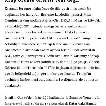
Arap Ordusu önerisi yeni değil
Esasında bu öneri daha önce de dile getirilmiş ancak bu
bağlamda herhangi bir ilerleme kaydedilememişti. Mısır
Cumhurbaşkanı Abdülfettah El-Sisi, DEAŞ’ın Mısır ve Libya’da
aktif olduğu 2015 yılında yaptığı bir açıklamada Arap
ülkelerinin ortak bir askeri savunma ittifakı kurmasını
önermişti. 2018 yazında da ABD Başkanı Donald Trump’ın İran
tehdidiyle mücadele için “Arap Nato”sunun kurulmasını
önermesinin ardından Kasım ayında Mısır, Suudi Arabistan,
BAE, Kuveyt, Bahreyn ve Ürdün ordularının katılımıyla “Arap
Kalkanı 1” isimli askeri tatbikata ev sahipliği yapmıştı. Gerek
Körfez ülkeleri arasında 2017’de başlayan diplomatik kriz hali
gerek bölgedeki diğer gerilimler gerekse de Trump’ın
seçimleri kaybetmesi bu girişimleri o dönemlerde sonuçsuz
bırakmıştı.
İsrail’in Gazze’de yürüttüğü katliamlar, Lübnan ve Yemen gibi
ülkelere yönelik saldırıları ve son olarak Katar’daki Hamas