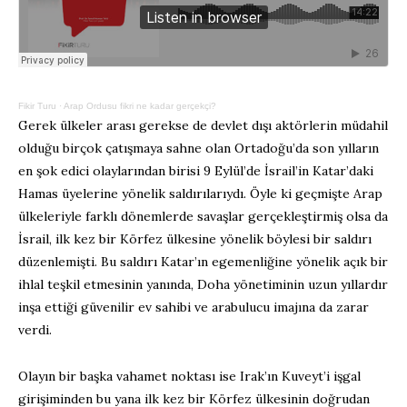
Fikir Turu
·
Arap Ordusu fikri ne kadar gerçekçi?
Gerek ülkeler arası gerekse de devlet dışı aktörlerin müdahil
olduğu birçok çatışmaya sahne olan Ortadoğu’da son yılların
en şok edici olaylarından birisi 9 Eylül’de İsrail’in Katar’daki
Hamas üyelerine yönelik saldırılarıydı. Öyle ki geçmişte Arap
ülkeleriyle farklı dönemlerde savaşlar gerçekleştirmiş olsa da
İsrail, ilk kez bir Körfez ülkesine yönelik böylesi bir saldırı
düzenlemişti. Bu saldırı Katar’ın egemenliğine yönelik açık bir
ihlal teşkil etmesinin yanında, Doha yönetiminin uzun yıllardır
inşa ettiği güvenilir ev sahibi ve arabulucu imajına da zarar
verdi.
Olayın bir başka vahamet noktası ise Irak’ın Kuveyt’i işgal
girişiminden bu yana ilk kez bir Körfez ülkesinin doğrudan