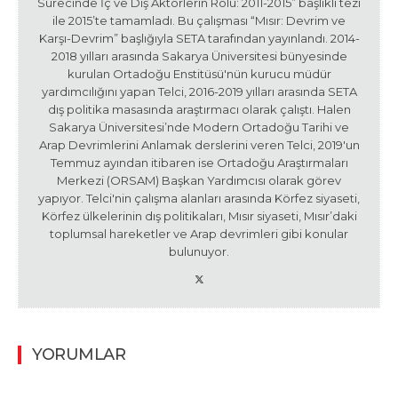
Sürecinde İç ve Dış Aktörlerin Rolü: 2011-2015” başlıklı tezi
ile 2015’te tamamladı. Bu çalışması “Mısır: Devrim ve
Karşı-Devrim” başlığıyla SETA tarafından yayınlandı. 2014-
2018 yılları arasında Sakarya Üniversitesi bünyesinde
kurulan Ortadoğu Enstitüsü'nün kurucu müdür
yardımcılığını yapan Telci, 2016-2019 yılları arasında SETA
dış politika masasında araştırmacı olarak çalıştı. Halen
Sakarya Üniversitesi’nde Modern Ortadoğu Tarihi ve
Arap Devrimlerini Anlamak derslerini veren Telci, 2019'un
Temmuz ayından itibaren ise Ortadoğu Araştırmaları
Merkezi (ORSAM) Başkan Yardımcısı olarak görev
yapıyor. Telci'nin çalışma alanları arasında Körfez siyaseti,
Körfez ülkelerinin dış politikaları, Mısır siyaseti, Mısır’daki
toplumsal hareketler ve Arap devrimleri gibi konular
bulunuyor.
YORUMLAR