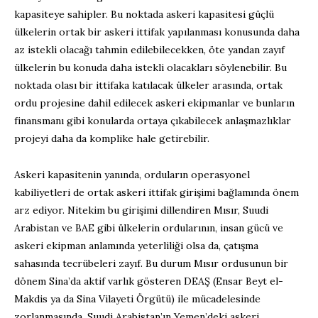
kapasiteye sahipler. Bu noktada askeri kapasitesi güçlü
ülkelerin ortak bir askeri ittifak yapılanması konusunda daha
az istekli olacağı tahmin edilebilecekken, öte yandan zayıf
ülkelerin bu konuda daha istekli olacakları söylenebilir. Bu
noktada olası bir ittifaka katılacak ülkeler arasında, ortak
ordu projesine dahil edilecek askeri ekipmanlar ve bunların
finansmanı gibi konularda ortaya çıkabilecek anlaşmazlıklar
projeyi daha da komplike hale getirebilir.
Askeri kapasitenin yanında, orduların operasyonel
kabiliyetleri de ortak askeri ittifak girişimi bağlamında önem
arz ediyor. Nitekim bu girişimi dillendiren Mısır, Suudi
Arabistan ve BAE gibi ülkelerin ordularının, insan gücü ve
askeri ekipman anlamında yeterliliği olsa da, çatışma
sahasında tecrübeleri zayıf. Bu durum Mısır ordusunun bir
dönem Sina’da aktif varlık gösteren DEAŞ (Ensar Beyt el-
Makdis ya da Sina Vilayeti Örgütü) ile mücadelesinde
zorlanmasında, Suudi Arabistan’ın Yemen’deki askeri