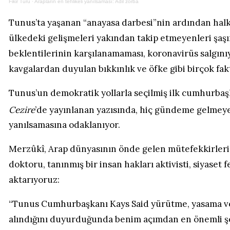
Fikir Turu
·
Arapların en tehlikeli yanılsaması: Adil zorba
Tunus’ta yaşanan “anayasa darbesi”nin ardından halk
ülkedeki gelişmeleri yakından takip etmeyenleri şaşır
beklentilerinin karşılanamaması, koronavirüs salgınıyla
kavgalardan duyulan bıkkınlık ve öfke gibi birçok fak
Tunus’un demokratik yollarla seçilmiş ilk cumhurba
Cezire
’de yayınlanan yazısında, hiç gündeme gelmeye
yanılsamasına odaklanıyor.
Merzûkî, Arap dünyasının önde gelen mütefekkirleri
doktoru, tanınmış bir insan hakları aktivisti, siyaset f
aktarıyoruz:
“Tunus Cumhurbaşkanı Kays Said yürütme, yasama ve 
alındığını duyurduğunda benim açımdan en önemli şey