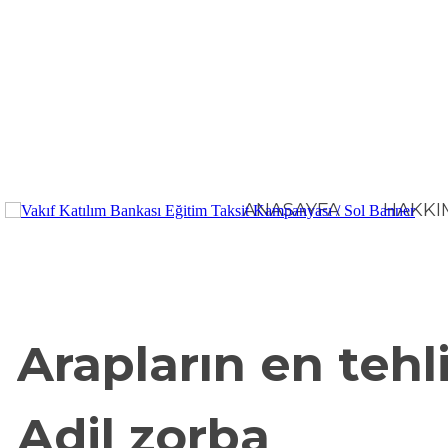
ANASAYFA
HAKKI
BÜLTEN
JEO-POL
Arapların en tehl
Adil zorba