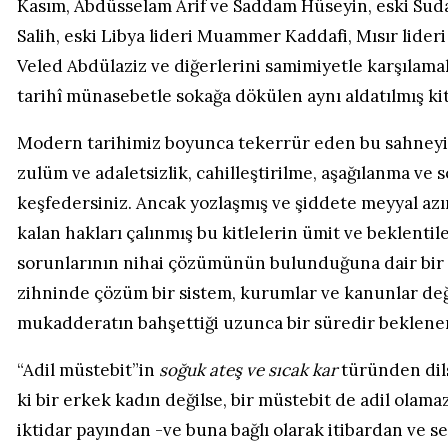
Kasım, Abdüsselam Arif ve Saddam Hüseyin, eski Sudan
Salih, eski Libya lideri Muammer Kaddafi, Mısır lide
Veled Abdülaziz ve diğerlerini samimiyetle karşılama
tarihî münasebetle sokağa dökülen aynı aldatılmış kit
Modern tarihimiz boyunca tekerrür eden bu sahneyi i
zulüm ve adaletsizlik, cahilleştirilme, aşağılanma 
keşfedersiniz. Ancak yozlaşmış ve şiddete meyyal azın
kalan hakları çalınmış bu kitlelerin ümit ve beklentil
sorunlarının nihai çözümünün bulunduğuna dair bir 
zihninde çözüm bir sistem, kurumlar ve kanunlar deği
mukadderatın bahşettiği uzunca bir süredir beklenen
“Adil müstebit”in
soğuk ateş ve sıcak kar
türünden dils
ki bir erkek kadın değilse, bir müstebit de adil olama
iktidar payından -ve buna bağlı olarak itibardan ve 