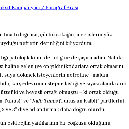
ırtmadı doğrusu; çünkü sokağın, meclislerin yüz
a duyduğu nefretin derinliğini biliyordum.
dığı patolojik kinin derinliğine de şaşırmadım; Nahda
ı haline gelen (ve on yıldır iktidarlara ortak olmasını
ibrit suyu dökmek isteyenlerin nefretine -malum
hda, karşı-devrimin stepne lastiği ve siyasi alanda ardı
ttefiki ve hevesli ortağı olmuştu – ki ortak olduğu
n Tunus)” ve “
Kalb Tunus
(Tunus’un Kalbi)” partilerini
 2 ve 3” diye adlandırmak daha doğru olurdu.
nun eski rejim yanlılarının bir coşkusu olduğunu