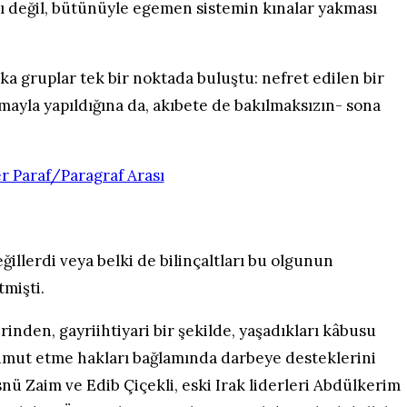
ı değil, bütünüyle egemen sistemin kınalar yakması
a gruplar tek bir noktada buluştu: nefret edilen bir
ayla yapıldığına da, akıbete de bakılmaksızın- sona
illerdi veya belki de bilinçaltları bu olgunun
mişti.
rinden, gayriihtiyari bir şekilde, yaşadıkları kâbusu
 umut etme hakları bağlamında darbeye desteklerini
üsnü Zaim ve Edib Çiçekli, eski Irak liderleri Abdülkerim