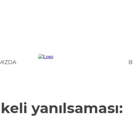
B
MIZDA
ITIKA
TOPLUM
KÜLTÜR – SANAT
BILIM – TEKNOLOJI
E
ikeli yanılsaması: