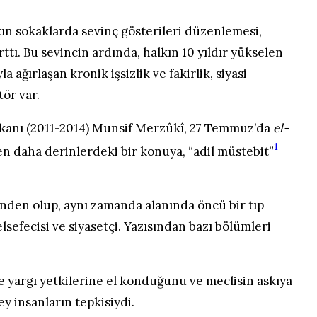
ın sokaklarda sevinç gösterileri düzenlemesi,
ttı. Bu sevincin ardında, halkın 10 yıldır yükselen
 ağırlaşan kronik işsizlik ve fakirlik, siyasi
tör var.
şkanı (2011-2014) Munsif Merzûkî, 27 Temmuz’da
el-
1
n daha derinlerdeki bir konuya, “adil müstebit”
nden olup, aynı zamanda alanında öncü bir tıp
elsefecisi ve siyasetçi. Yazısından bazı bölümleri
yargı yetkilerine el konduğunu ve meclisin askıya
 insanların tepkisiydi.