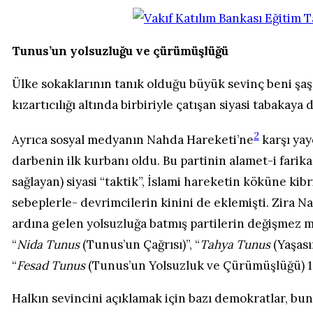
Tunus’un yolsuzluğu ve çürümüşlüğü
Ülke sokaklarının tanık olduğu büyük sevinç beni şaş
kızartıcılığı altında birbiriyle çatışan siyasi tabakay
2
Ayrıca sosyal medyanın Nahda Hareketi’ne
karşı yay
darbenin ilk kurbanı oldu. Bu partinin alamet-i farikas
sağlayan) siyasi “taktik”, İslami hareketin köküne k
sebeplerle- devrimcilerin kinini de eklemişti. Zira Na
ardına gelen yolsuzluğa batmış partilerin değişmez mü
“
Nida Tunus
(Tunus’un Çağrısı)”, “
Tahya Tunus
(Yaşası
“
Fesad Tunus
(Tunus’un Yolsuzluk ve Çürümüşlüğü) 1,
Halkın sevincini açıklamak için bazı demokratlar, bu