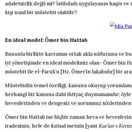
adaletsizlik değil mi? İstibdadı uygulayanın haşin v
kişi nasıl bir müstebit olabilir?
En ideal model: Ömer bin Hattab
Bununla birlikte kavramın ortak akla nüfuzunu ve bu
iyi yönetişimde en ideal modelimiz olan- Ömer bin Hatt
müstebit ile el-Faruk’u [Hz. Ömer’in lakabıdır] bir a
Müstebidin temel özelliği, kanunu okuyup yorumlama
herhangi bir kanuna dahi ihtiyaç duymamasıdır; öyl
heveslerinden ve dengesiz ve sorumsuz sözlerinden
Ömer bin Hattab ise hiçbir zaman heva ve hevesleri
iradesinin, hele de kutsal metnin [yani
Kur’an-ı Keri