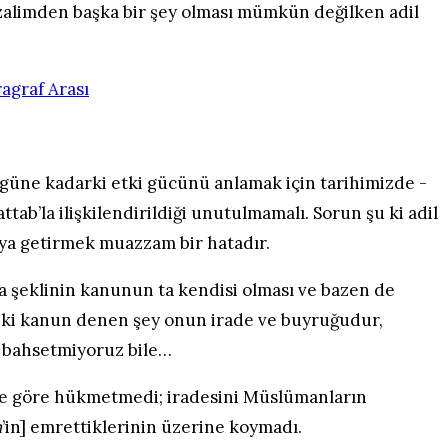
e zalimden başka bir şey olması mümkün değilken adil
güne kadarki etki gücünü anlamak için tarihimizde -
ab’la ilişkilendirildiği unutulmamalı. Sorun şu ki adil
raya getirmek muazzam bir hatadır.
 şeklinin kanunun ta kendisi olması ve bazen de
e ki kanun denen şey onun irade ve buyruğudur,
 bahsetmiyoruz bile…
ne göre hükmetmedi; iradesini Müslümanların
m
’in] emrettiklerinin üzerine koymadı.