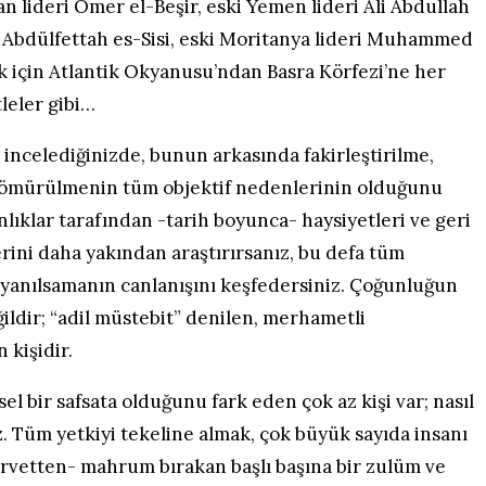
 lideri Ömer el-Beşir, eski Yemen lideri Ali Abdullah
ri Abdülfettah es-Sisi, eski Moritanya lideri Muhammed
k için Atlantik Okyanusu’ndan Basra Körfezi’ne her
leler gibi…
ncelediğinizde, bunun arkasında fakirleştirilme,
ve sömürülmenin tüm objektif nedenlerinin olduğunu
lıklar tarafından -tarih boyunca- haysiyetleri ve geri
erini daha yakından araştırırsanız, bu defa tüm
yanılsamanın canlanışını keşfedersiniz. Çoğunluğun
ldir; “adil müstebit” denilen, merhametli
 kişidir.
el bir safsata olduğunu fark eden çok az kişi var; nasıl
z. Tüm yetkiyi tekeline almak, çok büyük sayıda insanı
servetten- mahrum bırakan başlı başına bir zulüm ve