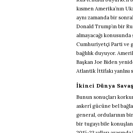
kısmen Amerika’nın Ukr
aynı zamanda bir sonra
Donald Trump’ın bir Rus
almayacağı konusunda 
Cumhuriyetçi Parti ve 
bağlılık duyuyor. Ameri
Başkan Joe Biden yenide
Atlantik İttifakı yanlısı 
İkinci Dünya Savaş
Bunun sonuçları korku
askerî gücüne bel bağl
general, ordularının b
bir tugayı bile konuşla
2015-23 yılları arasınd