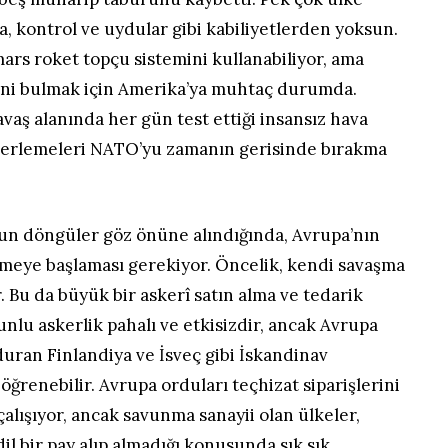
a, kontrol ve uydular gibi kabiliyetlerden yoksun.
s roket topçu sistemini kullanabiliyor, ama
ini bulmak için Amerika’ya muhtaç durumda.
vaş alanında her gün test ettiği insansız hava
 ilerlemeleri NATO’yu zamanın gerisinde bırakma
un döngüler göz önüne alındığında, Avrupa’nın
eye başlaması gerekiyor. Öncelik, kendi savaşma
r. Bu da büyük bir askerî satın alma ve tedarik
unlu askerlik pahalı ve etkisizdir, ancak Avrupa
uran Finlandiya ve İsveç gibi İskandinav
öğrenebilir. Avrupa orduları teçhizat siparişlerini
alışıyor, ancak savunma sanayii olan ülkeler,
dil bir pay alıp almadığı konusunda sık sık