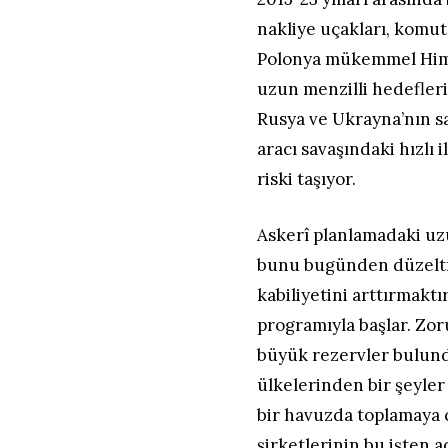
nakliye uçakları, komut
Polonya mükemmel Himar
uzun menzilli hedefler
Rusya ve Ukrayna’nın sa
aracı savaşındaki hızlı
riski taşıyor.
Askerî planlamadaki uz
bunu bugünden düzeltm
kabiliyetini arttırmaktı
programıyla başlar. Zor
büyük rezervler bulund
ülkelerinden bir şeyler 
bir havuzda toplamaya ç
şirketlerinin bu işten a