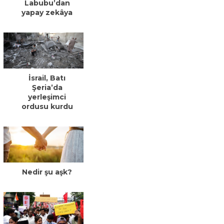
Labubu’dan
yapay zekâya
İsrail, Batı
Şeria’da
yerleşimci
ordusu kurdu
Nedir şu aşk?