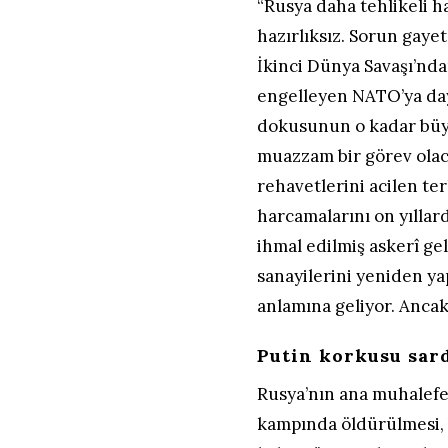
“Rusya daha tehlikeli h
hazırlıksız. Sorun gaye
İkinci Dünya Savaşı’nda
engelleyen NATO’ya day
dokusunun o kadar büyü
muazzam bir görev olaca
rehavetlerini acilen te
harcamalarını on yılla
ihmal edilmiş askerî ge
sanayilerini yeniden ya
anlamına geliyor. Ancak
Putin korkusu sar
Rusya’nın ana muhalefet
kampında öldürülmesi, V