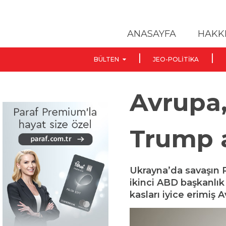
ANASAYFA
HAKK
BÜLTEN
JEO-POLITIKA
Avrupa,
Trump a
Ukrayna’da savaşın 
ikinci ABD başkanl
kasları iyice erimiş 