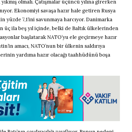
 yıkmış olmalı. Çatışmalar üçüncü yılına girerken
nıyor. Ekonomiyi savaşa hazır hale getiren Rusya
in yüzde 7,1’ini savunmaya harcıyor. Danimarka
 üç ila beş yıl içinde, belki de Baltık ülkelerinden
rasyonlar başlatarak NATO’yu ele geçirmeye hazır
utin’in amacı, NATO’nun bir ülkenin saldırıya
lerinin yardıma hazır olacağı taahhüdünü boşa
e Batı’nın caydırıcılığı zayıflıyor. Bunun nedeni