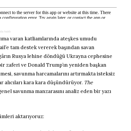
da kaldı
kırıma varan katliamlarında ateşkes umudu
rail’e tam destek vererek başından savan
zgârın Rusya lehine döndüğü Ukrayna cephesine
bir zaferi ve Donald Trump’ın yeniden başkan
nmesi, savunma harcamalarını artırmakta isteksiz
rar alıcıları kara kara düşündürüyor.
The
 genel savunma manzarasını analiz eden bir yazı
ümleri aktarıyoruz: