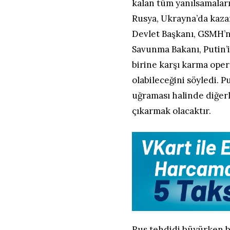
kalan tüm yanılsamaları
Rusya, Ukrayna’da kaza
Devlet Başkanı, GSMH’n
Savunma Bakanı, Putin’in
birine karşı karma ope
olabileceğini söyledi. P
uğraması halinde diğer
çıkarmak olacaktır.
Rus tehdidi büyürken bil