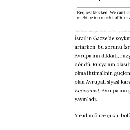
Fikir Turu
·
Avrupa, Putin ve Trump arasın
İsrail’in Gazze’de soy
artarken, bu sorunu İs
Avrupa’nın dikkati, rü
döndü. Rusya’nın olası 
olma ihtimalinin güçle
olan Avrupalı siyasi ka
Economist
, Avrupa’nın
yayınladı.
Yazıdan önce çıkan böl