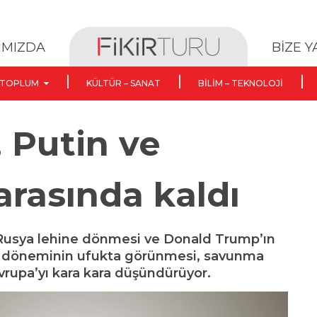
BİZE 
IMIZDA
TOPLUM
KÜLTÜR – SANAT
BILIM – TEKNOLOJI
 Putin ve
rasında kaldı
Rusya lehine dönmesi ve Donald Trump’ın
ık döneminin ufukta görünmesi, savunma
Avrupa’yı kara kara düşündürüyor.