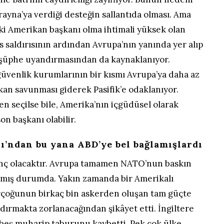
ayna’ya verdiği desteğin sallantıda olması. Ama
ki Amerikan başkanı olma ihtimali yüksek olan
 saldırısının ardından Avrupa’nın yanında yer alıp
şüphe uyandırmasından da kaynaklanıyor.
güvenlik kurumlarının bir kısmı Avrupa’ya daha az
kan savunması giderek Pasifik’e odaklanıyor.
n seçilse bile, Amerika’nın içgüdüsel olarak
son başkanı olabilir.
ı’ndan bu yana ABD’ye bel bağlamışlardı
nç olacaktır. Avrupa tamamen NATO’nun baskın
amış durumda. Yakın zamanda bir Amerikalı
irçoğunun birkaç bin askerden oluşan tam güçte
ndırmakta zorlanacağından şikâyet etti. İngiltere
a beş muharip taburunu kaybetti. Pek çok ülke