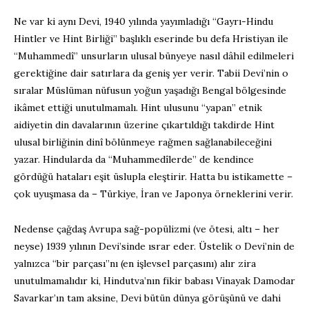
Ne var ki aynı Devi, 1940 yılında yayımladığı “Gayrı-Hindu
Hintler ve Hint Birliği” başlıklı eserinde bu defa Hristiyan ile
“Muhammedî” unsurların ulusal bünyeye nasıl dâhil edilmeleri
gerektiğine dair satırlara da geniş yer verir. Tabii Devi’nin o
sıralar Müslüman nüfusun yoğun yaşadığı Bengal bölgesinde
ikâmet ettiği unutulmamalı. Hint ulusunu “yapan” etnik
aidiyetin din davalarının üzerine çıkartıldığı takdirde Hint
ulusal birliğinin dinî bölünmeye rağmen sağlanabileceğini
yazar. Hindularda da “Muhammedîlerde” de kendince
gördüğü hataları eşit üslupla eleştirir. Hatta bu istikamette –
çok uyuşmasa da – Türkiye, İran ve Japonya örneklerini verir.
Nedense çağdaş Avrupa sağ-popülizmi (ve ötesi, altı – her
neyse) 1939 yılının Devi’sinde ısrar eder. Üstelik o Devi’nin de
yalnızca “bir parçası”nı (en işlevsel parçasını) alır zira
unutulmamalıdır ki, Hindutva’nın fikir babası Vinayak Damodar
Savarkar’ın tam aksine, Devi bütün dünya görüşünü ve dahi