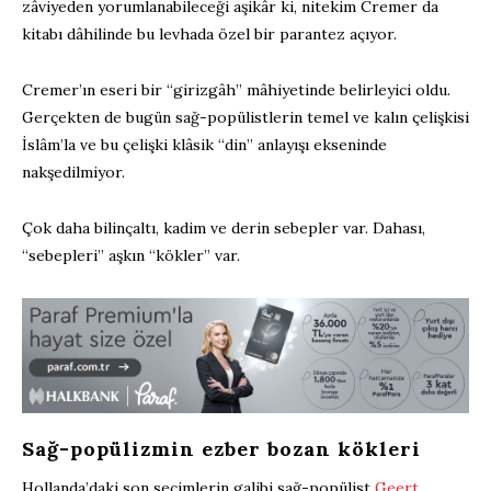
zâviyeden yorumlanabileceği aşikâr ki, nitekim Cremer da
kitabı dâhilinde bu levhada özel bir parantez açıyor.
Cremer’ın eseri bir “girizgâh” mâhiyetinde belirleyici oldu.
Gerçekten de bugün sağ-popülistlerin temel ve kalın çelişkisi
İslâm’la ve bu çelişki klâsik “din” anlayışı ekseninde
nakşedilmiyor.
Çok daha bilinçaltı, kadim ve derin sebepler var. Dahası,
“sebepleri” aşkın “kökler” var.
Sağ-popülizmin ezber bozan kökleri
Hollanda’daki son seçimlerin galibi sağ-popülist
Geert