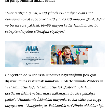
Şu pasaj, bilhassa dikkat çekici:
“
Hint tarihçi K.S. Lal, 1000 yılında 200 milyon olan Hint
nüfusunun cihat sebebiyle 1500 yılında 170 milyona gerilediğini
ve bu süreçte yaklaşık 60-80 milyon kadar Hintlinin sırf bu
sebepten hayatını yitirdiğini söylüyor.
”
Gerçekten de Wilders’in Hindutva hayranlığının pek çok
dışavurumuna rastlamak mümkün. X platformunda Wilders’in
“
Tahammülsüzlüğe tahammülsüzlük gösterilmeli; Hint
dostlarım İslâm’ı yatıştırmaya kalkmayın, bu size pahalıya
patlar
”, “
Hinduizm’e İslâm’dan milyonlarca kat daha çok saygı
duyuyorum
”, “
Bangladeş’te, Pakistan’da sırf Hindu oldukları için