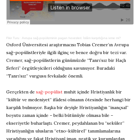
Fikir Turu
·
Avrupa sağ-popülizminin pagan hevesleri: İslâm karşıtlığına ivme mi?
Oxford Üniversitesi araştırmacısı Tobias Cremer’ın Avrupa
sağ-popülistleriyle ilgili ilginç ve bence doğru bir tezi var.
Cremer, sağ-popülistlerin günümüzde “Tanrı’sız bir Haçlı
Seferi” örgütleyicileri olduğunu savunuyor. Buradaki
“Tanrı’sız” vurgusu fevkalade önemli.
Gerçekten de
sağ-popülist
muhit içinde Hristiyanlık bir
“kültür ve medeniyet” ifâdesi olmanın ötesinde herhangi bir
karşılık bulmuyor. Başka bir deyişle Hristiyanlığın “inançsal”
boyutu zaman içinde – belki bütünüyle olmasa bile –
ekseriyetle buharlaştı. Cremer, peydahlanan bu “seküler”
Hristiyanlığın ulusların “etno-kültürel” tanımlamalarına
yaradığını ve fakat Hristiyanî iman, pratik ve kurumlardan