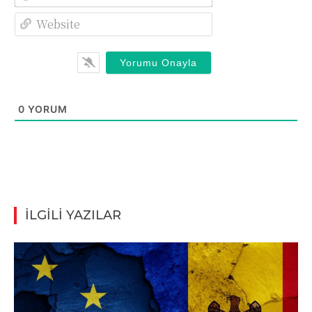
Posta*
Website
0
YORUM
İLGİLİ YAZILAR