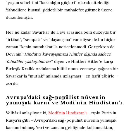
“yaşam sebebi”ni “karanlığın güçleri” olarak nitelediği
Yahudilere hususî, şiddetli bir muhalefet gütmek üzere
düzenlemiştir.
Her ne kadar Savarkar ile Devi arasında belli düzeyde bir
“irtibat”, “sempati” ve “dayanışma” var idiyse de bu hiçbir
zaman “kesin mutabakat”la neticelenmedi. Gerçekten de
Devi’nin “
Hindutva kavrayışımıza Hintler dışında sadece
Yahudiler yaklaşabilirler
” diyen ve Hintleri Hitler’e karşı
Birleşik Krallık ordularına bilfiil omuz vermeye çağıran bir
Savarkar’la “mutlak” anlamda uzlaşması – en hafif tâbirle –
zordu.
Avrupa’daki sağ-popülist nüvenin
yumuşak karnı ve Modi’nin Hindistan’ı
Velhâsıl anlaşılıyor ki,
Modi’nin Hindistan’ı
– tıpkı Putin’in
Rusya’sı gibi – Avrupa’daki sağ-popülist nüvenin yumuşak
karnını bulmuş. Yeri ve zamanı geldiğinde kullanmaktan,