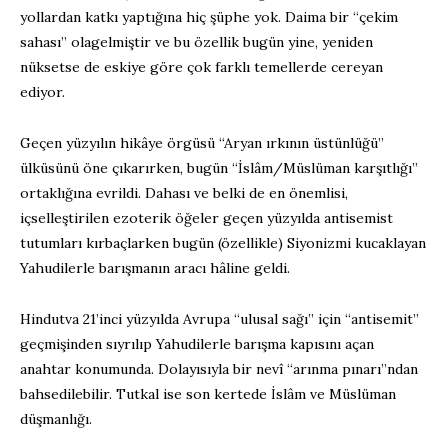
yollardan katkı yaptığına hiç şüphe yok. Daima bir “çekim
sahası” olagelmiştir ve bu özellik bugün yine, yeniden
nüksetse de eskiye göre çok farklı temellerde cereyan
ediyor.
Geçen yüzyılın hikâye örgüsü “Aryan ırkının üstünlüğü”
ülküsünü öne çıkarırken, bugün “İslâm/Müslüman karşıtlığı”
ortaklığına evrildi. Dahası ve belki de en önemlisi,
içselleştirilen ezoterik öğeler geçen yüzyılda antisemist
tutumları kırbaçlarken bugün (özellikle) Siyonizmi kucaklayan
Yahudilerle barışmanın aracı hâline geldi.
Hindutva 21’inci yüzyılda Avrupa “ulusal sağı” için “antisemit”
geçmişinden sıyrılıp Yahudilerle barışma kapısını açan
anahtar konumunda. Dolayısıyla bir nevî “arınma pınarı”ndan
bahsedilebilir. Tutkal ise son kertede İslâm ve Müslüman
düşmanlığı.