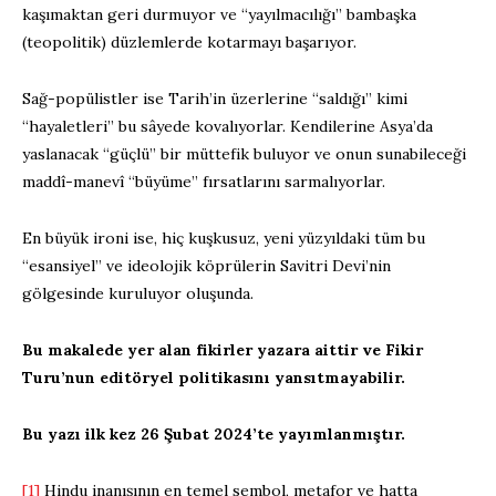
kaşımaktan geri durmuyor ve “yayılmacılığı” bambaşka
(teopolitik) düzlemlerde kotarmayı başarıyor.
Sağ-popülistler ise Tarih’in üzerlerine “saldığı” kimi
“hayaletleri” bu sâyede kovalıyorlar. Kendilerine Asya’da
yaslanacak “güçlü” bir müttefik buluyor ve onun sunabileceği
maddî-manevî “büyüme” fırsatlarını sarmalıyorlar.
En büyük ironi ise, hiç kuşkusuz, yeni yüzyıldaki tüm bu
“esansiyel” ve ideolojik köprülerin Savitri Devi’nin
gölgesinde kuruluyor oluşunda.
Bu makalede yer alan fikirler yazara aittir ve Fikir
Turu’nun editöryel politikasını yansıtmayabilir.
Bu yazı ilk kez 26 Şubat 2024’te yayımlanmıştır.
[1]
Hindu inanışının en temel sembol, metafor ve hatta