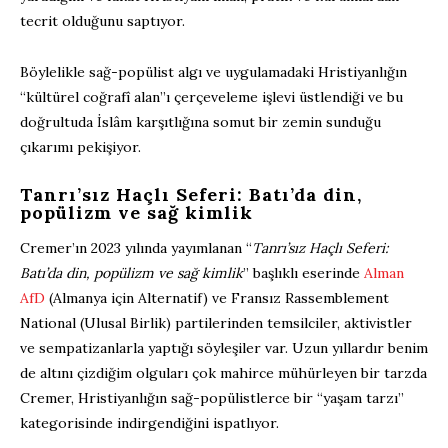
tecrit olduğunu saptıyor.
Böylelikle sağ-popülist algı ve uygulamadaki Hristiyanlığın
“kültürel coğrafî alan”ı çerçeveleme işlevi üstlendiği ve bu
doğrultuda İslâm karşıtlığına somut bir zemin sunduğu
çıkarımı pekişiyor.
Tanrı’sız Haçlı Seferi: Batı’da din,
popülizm ve sağ kimlik
Cremer’ın 2023 yılında yayımlanan “
Tanrı’sız Haçlı Seferi:
Batı’da din, popülizm ve sağ kimlik
” başlıklı eserinde
Alman
AfD
(Almanya için Alternatif) ve Fransız Rassemblement
National (Ulusal Birlik) partilerinden temsilciler, aktivistler
ve sempatizanlarla yaptığı söyleşiler var. Uzun yıllardır benim
de altını çizdiğim olguları çok mahirce mühürleyen bir tarzda
Cremer, Hristiyanlığın sağ-popülistlerce bir “yaşam tarzı”
kategorisinde indirgendiğini ispatlıyor.