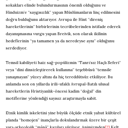
sokakları elinde bulundurmasının önemli olduğunu ve
Hinduizm’e “saygısızlık” yapan Müslümanların linç edilmesini
doğru bulduğunu aktarıyor. Avrupa ile Hint “direniş
hareketlerinin” birbirlerinin tecrübelerinden istifade ederek
dayanışmasına vurgu yapan Breivik, son olarak ikilinin
hedeflerinin “ya tamamen ya da neredeyse aynı” olduğunu
serdediyor.
Temsil kabiliyeti haiz sağ-popülizmin “Tanrı’sız Haçlı Seferi”
veya “dini dinsizleştirerek kullanma” teşebbüsü “temsile
yanaşmayan” yüzey altını da hiç tereddütsüz etkiliyor. Bu
anlamda son on yıllarda irili-ufaklı Avrupaî-Batılı ulusal
hareketlerin Hristiyanlık-öncesi kadim “doğal” din
motiflerine yönlendiği sayısız araştırmayla sabit.
Etnik kimlik iskeletini yine büyük ölçüde etnik yahut kültürel
planda “homojen” inançlarla dokulandırmak üzere bir çeşit
yarı-arkeolojik “mânâ” kazıları yürüyor. Animizmden
[2]
Kelt