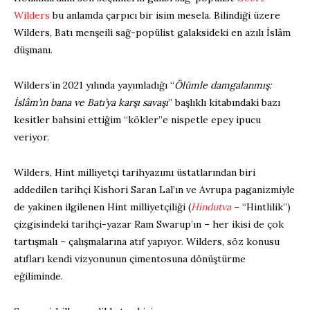
Wilders
bu anlamda çarpıcı bir isim mesela. Bilindiği üzere
Wilders, Batı menşeili sağ-popülist galaksideki en azılı İslâm
düşmanı.
Wilders’in 2021 yılında yayımladığı “
Ölümle damgalanmış:
İslâm’ın bana ve Batı’ya karşı savaşı
” başlıklı kitabındaki bazı
kesitler bahsini ettiğim “kökler”e nispetle epey ipucu
veriyor.
Wilders, Hint milliyetçi tarihyazımı üstatlarından biri
addedilen tarihçi Kishori Saran Lal’ın ve Avrupa paganizmiyle
de yakinen ilgilenen Hint milliyetçiliği (
Hindutva
– “Hintlilik”)
çizgisindeki tarihçi-yazar Ram Swarup’ın – her ikisi de çok
tartışmalı – çalışmalarına atıf yapıyor. Wilders, söz konusu
atıfları kendi vizyonunun çimentosuna dönüştürme
eğiliminde.