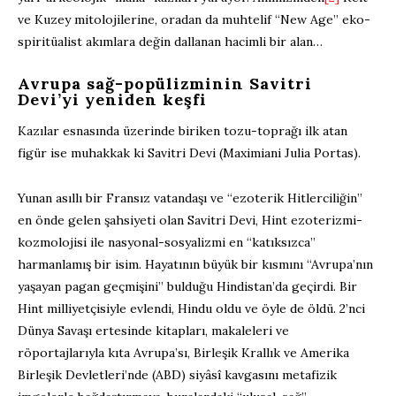
ve Kuzey mitolojilerine, oradan da muhtelif “New Age” eko-
spiritüalist akımlara değin dallanan hacimli bir alan…
Avrupa sağ-popülizminin Savitri
Devi’yi yeniden keşfi
Kazılar esnasında üzerinde biriken tozu-toprağı ilk atan
figür ise muhakkak ki Savitri Devi (Maximiani Julia Portas).
Yunan asıllı bir Fransız vatandaşı ve “ezoterik Hitlerciliğin”
en önde gelen şahsiyeti olan Savitri Devi, Hint ezoterizmi-
kozmolojisi ile nasyonal-sosyalizmi en “katıksızca”
harmanlamış bir isim. Hayatının büyük bir kısmını “Avrupa’nın
yaşayan pagan geçmişini” bulduğu Hindistan’da geçirdi. Bir
Hint milliyetçisiyle evlendi, Hindu oldu ve öyle de öldü. 2’nci
Dünya Savaşı ertesinde kitapları, makaleleri ve
röportajlarıyla kıta Avrupa’sı, Birleşik Krallık ve Amerika
Birleşik Devletleri’nde (ABD) siyâsî kavgasını metafizik