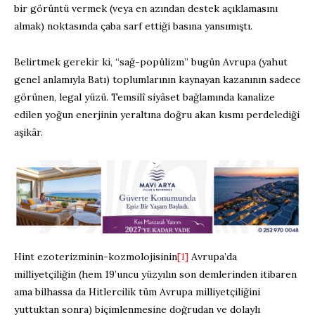
bir görüntü vermek (veya en azından destek açıklamasını
almak) noktasında çaba sarf ettiği basına yansımıştı.
Belirtmek gerekir ki, “sağ-popülizm” bugün Avrupa (yahut
genel anlamıyla Batı) toplumlarının kaynayan kazanının sadece
görünen, legal yüzü. Temsilî siyâset bağlamında kanalize
edilen yoğun enerjinin yeraltına doğru akan kısmı perdelediği
aşikâr.
Hint ezoterizminin-kozmolojisinin
[1]
Avrupa’da
milliyetçiliğin (hem 19’uncu yüzyılın son demlerinden itibaren
ama bilhassa da Hitlercilik tüm Avrupa milliyetçiliğini
yuttuktan sonra) biçimlenmesine doğrudan ve dolaylı