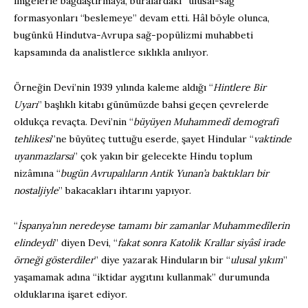
imgelerle bağdaştırmaya, buralardaki “ulusal-sağ”
formasyonları “beslemeye” devam etti. Hâl böyle olunca,
bugünkü Hindutva-Avrupa sağ-popülizmi muhabbeti
kapsamında da analistlerce sıklıkla anılıyor.
Örneğin Devi’nin 1939 yılında kaleme aldığı “
Hintlere Bir
Uyarı
” başlıklı kitabı günümüzde bahsi geçen çevrelerde
oldukça revaçta. Devi’nin “
büyüyen Muhammedî demografi
tehlikesi
”ne büyüteç tuttuğu eserde, şayet Hindular “
vaktinde
uyanmazlarsa
” çok yakın bir gelecekte Hindu toplum
nizâmına “
bugün Avrupalıların Antik Yunan’a baktıkları bir
nostaljiyle
” bakacakları ihtarını yapıyor.
“
İspanya’nın neredeyse tamamı bir zamanlar Muhammedîlerin
elindeydi
” diyen Devi, “
fakat sonra Katolik Krallar siyâsî irade
örneği gösterdiler
” diye yazarak Hinduların bir “
ulusal yıkım
”
yaşamamak adına “iktidar aygıtını kullanmak” durumunda
olduklarına işaret ediyor.