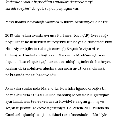
katledilen yahut hapsedilen Hinduları desteklemeyi
sürdüreceğim
” vb. çok sayıda paylaşımı var.
Mevzubahis hayranlığı yalnızca Wilders beslemiyor elbette.
2019 yılın ekim ayında Avrupa Parlamentosu (AP) üyesi sağ-
popülist temsilcilerden müteşekkil bir heyet o dönemde kimi
Hint siyasetçilerin dahi giremediği Keşmir’e ziyarette
bulmuştu. Hindistan Başbakanı Narendra Modi’nin içten ve
dıştan adeta eleştiri yağmuruna tutulduğu günlerde bu heyet
Keşmir’deki ablukaya uluslararası meşruiyet kazandırmak
noktasında mesai harcıyordu.
Aynı yılın sonlarında Marine Le Pen liderliğindeki başka bir
heyet (bu defa Ulusal Birlik’e mahsus) Modi ile bir görüşme
ayarlamak için terlerken araya Kovid-19 salgını girmiş ve
seyahat planını sekteye uğratmıştı. Le Pen’in 2017 yılında da –
Cumhurbaşkanlığı seçimin ikinci turu öncesinde – Modi’yle