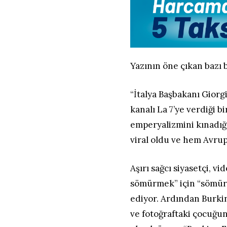
Yazının öne çıkan bazı 
“İtalya Başbakanı Giorg
kanalı La 7’ye verdiği b
emperyalizmini kınadığı
viral oldu ve hem Avrup
Aşırı sağcı siyasetçi, v
sömürmek” için “sömürge
ediyor. Ardından Burkin
ve fotoğraftaki çocuğun 