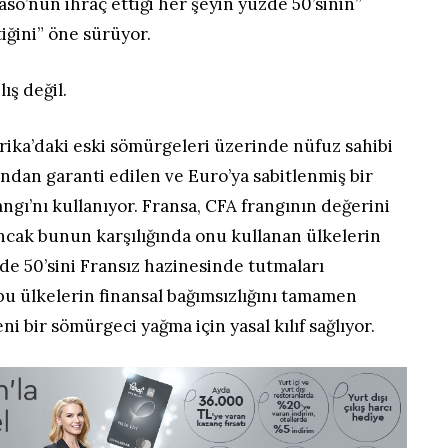
so’nun ihraç ettiği her şeyin yüzde 50’sinin”
tiğini” öne sürüyor.
ış değil.
rika’daki eski sömürgeleri üzerinde nüfuz sahibi
ından garanti edilen ve Euro’ya sabitlenmiş bir
angı’nı kullanıyor. Fransa, CFA frangının değerini
ancak bunun karşılığında onu kullanan ülkelerin
de 50’sini Fransız hazinesinde tutmaları
 bu ülkelerin finansal bağımsızlığını tamamen
ni bir sömürgeci yağma için yasal kılıf sağlıyor.