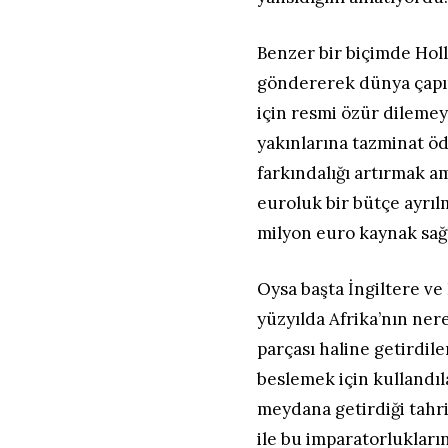
Benzer bir biçimde Holl
göndererek dünya çapın
için resmi özür dilemeye
yakınlarına tazminat ö
farkındalığı artırmak a
euroluk bir bütçe ayrılma
milyon euro kaynak sağ
Oysa başta İngiltere ve
yüzyılda Afrika’nın ne
parçası haline getirdile
beslemek için kullandıla
meydana getirdiği tahri
ile bu imparatorlukları