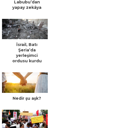
Labubu’dan
yapay zekâya
İsrail, Batı
Şeria’da
yerleşimci
ordusu kurdu
Nedir şu aşk?