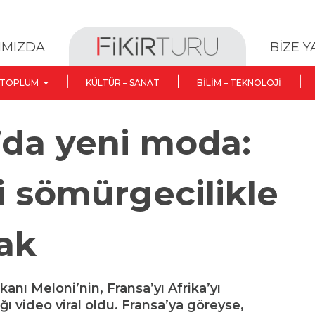
BİZE 
IMIZDA
TOPLUM
KÜLTÜR – SANAT
BILIM – TEKNOLOJI
’da yeni moda:
ni sömürgecilikle
ak
kanı Meloni’nin, Fransa’yı Afrika’yı
 video viral oldu. Fransa’ya göreyse,