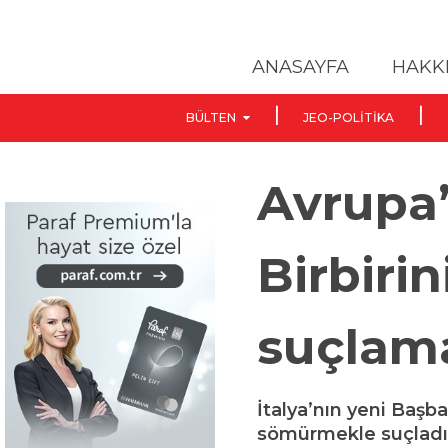
ANASAYFA
HAKK
BÜLTEN
JEO-POLITIKA
Avrupa
Birbiri
suçlam
İtalya’nın yeni Başba
sömürmekle suçladığı