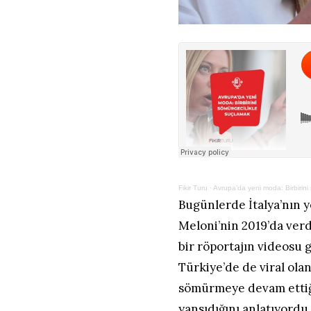
Fikir Turu
·
Avrupa’da yeni moda: Birbirini
Bugünlerde İtalya’nın y
Meloni’nin 2019’da verd
bir röportajın videosu
Türkiye’de de viral olan
sömürmeye devam ettiği
yansıdığını anlatıyordu