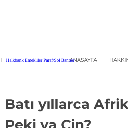
ANASAYFA
HAKKI
BÜLTEN
JEO-POL
Batı yıllarca Afr
Peki ya Çin?