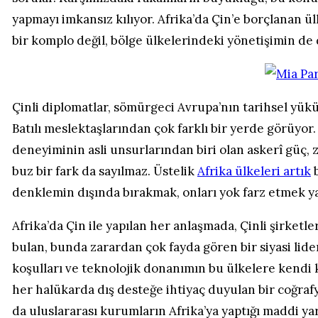
yapmayı imkansız kılıyor. Afrika’da Çin’e borçlanan 
bir komplo değil, bölge ülkelerindeki yönetişimin de d
Çinli diplomatlar, sömürgeci Avrupa’nın tarihsel yükü
Batılı meslektaşlarından çok farklı bir yerde görüyor.
deneyiminin asli unsurlarından biri olan askerî güç, z
buz bir fark da sayılmaz. Üstelik
Afrika ülkeleri artık
b
denklemin dışında bırakmak, onları yok farz etmek ya
Afrika’da Çin ile yapılan her anlaşmada, Çinli şirket
bulan, bunda zarardan çok fayda gören bir siyasi liderl
koşulları ve teknolojik donanımın bu ülkelere kendi 
her halükarda dış desteğe ihtiyaç duyulan bir coğrafy
da uluslararası kurumların Afrika’ya yaptığı maddi y