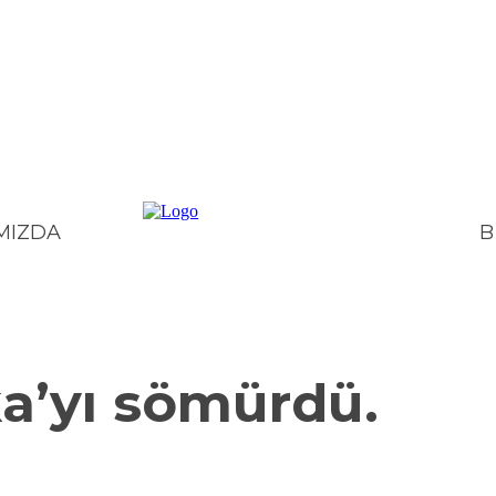
B
MIZDA
ITIKA
TOPLUM
KÜLTÜR – SANAT
BILIM – TEKNOLOJI
E
ika’yı sömürdü.