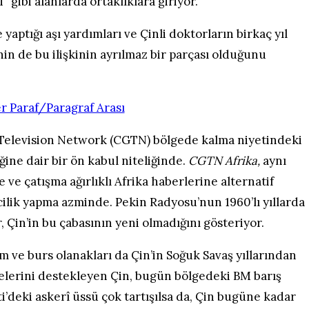
i” gibi alanlarda ortaklıklara giriyor.
ptığı aşı yardımları ve Çinli doktorların birkaç yıl
nin de bu ilişkinin ayrılmaz bir parçası olduğunu
l Television Network (CGTN) bölgede kalma niyetindeki
ine dair bir ön kabul niteliğinde.
CGTN Afrika,
aynı
 ve çatışma ağırlıklı Afrika haberlerine alternatif
rcilik yapma azminde. Pekin Radyosu’nun 1960’lı yıllarda
r, Çin’in bu çabasının yeni olmadığını gösteriyor.
m ve burs olanakları da Çin’in Soğuk Savaş yıllarından
lelerini destekleyen Çin, bugün bölgedeki BM barış
ti’deki askerî üssü çok tartışılsa da, Çin bugüne kadar