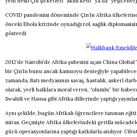
yeni nesil Çin şirketleri “akıllı kent” ya da “yeşil enerj
COVID pandemisi döneminde Çin’in Afrika ülkelerine ya
önceki Ebola krizinde oynadığı rol, sağlık diplomasisi
gösterdi.
2012’de Nairobi’de Afrika şubesini açan China Globa
bir Çin’in bunu ancak kamuoyu desteğiyle yapabileceğ
zamanda, Batı medyasının savaş, hastalık, askerî darbe
olarak, yerli halklara moral veren, “olumlu” bir habe
Swahili ve Hausa gibi Afrika dillerinde yaptığı yayınla
Aynı şekilde, bugün Afrikalı öğrencilere tanınan eğiti
miras. Geçmişte Afrika ülkelerindeki gerilla mücade
gücü operasyonlarına yaptığı katkılarla anılıyor. Cibu