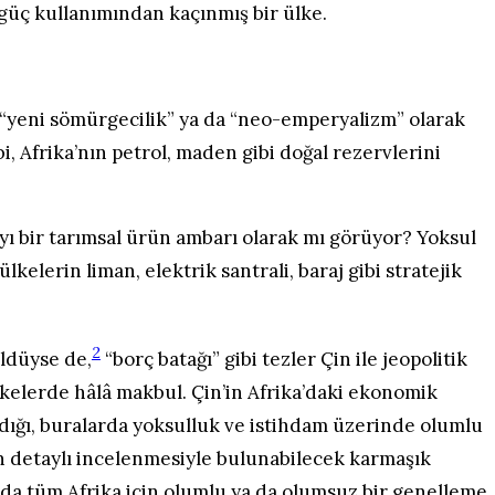
güç kullanımından kaçınmış bir ülke.
ı, “yeni sömürgecilik” ya da “neo-emperyalizm” olarak
i, Afrika’nın petrol, maden gibi doğal rezervlerini
a’yı bir tarımsal ürün ambarı olarak mı görüyor? Yoksul
elerin liman, elektrik santrali, baraj gibi stratejik
2
üldüyse de,
“borç batağı” gibi tezler Çin ile jeopolitik
lkelerde hâlâ makbul. Çin’in Afrika’daki ekonomik
adığı, buralarda yoksulluk ve istihdam üzerinde olumlu
ın detaylı incelenmesiyle bulunabilecek karmaşık
da tüm Afrika için olumlu ya da olumsuz bir genelleme