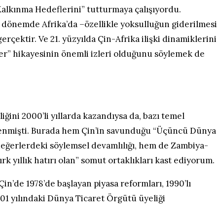
alkınma Hedeflerini” tutturmaya çalışıyordu.
dönemde Afrika’da –özellikle yoksulluğun giderilmesi
çektir. Ve 21. yüzyılda Çin-Afrika ilişki dinamiklerini
ler” hikayesinin önemli izleri olduğunu söylemek de
liğini 2000’li yıllarda kazandıysa da, bazı temel
şlenmişti. Burada hem Çin’in savunduğu “Üçüncü Dünya
değerlerdeki söylemsel devamlılığı, hem de Zambiya-
rk yıllık hatırı olan” somut ortaklıkları kast ediyorum.
in’de 1978’de başlayan piyasa reformları, 1990’lı
01 yılındaki Dünya Ticaret Örgütü üyeliği