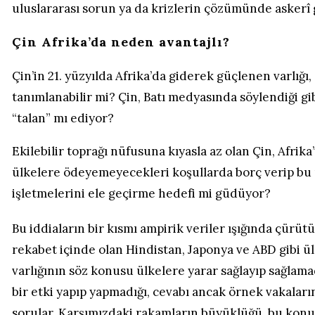
uluslararası sorun ya da krizlerin çözümünde askerî 
Çin Afrika’da neden avantajlı?
Çin’in 21. yüzyılda Afrika’da giderek güçlenen varlığ
tanımlanabilir mi? Çin, Batı medyasında söylendiği gib
“talan” mı ediyor?
Ekilebilir toprağı nüfusuna kıyasla az olan Çin, Afrik
ülkelere ödeyemeyecekleri koşullarda borç verip bu ülk
işletmelerini ele geçirme hedefi mi güdüyor?
Bu iddiaların bir kısmı ampirik veriler ışığında çürüt
rekabet içinde olan Hindistan, Japonya ve ABD gibi ü
varlığının söz konusu ülkelere yarar sağlayıp sağlam
bir etki yapıp yapmadığı, cevabı ancak örnek vakalar
sorular. Karşımızdaki rakamların büyüklüğü, bu konu