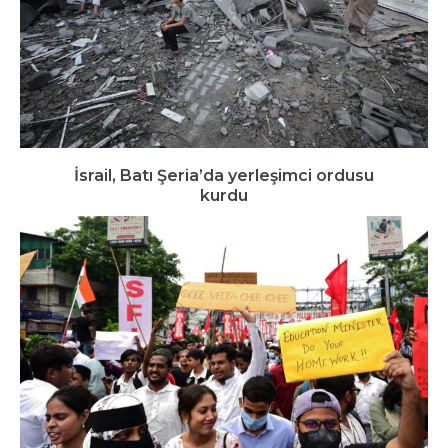
İsrail, Batı Şeria’da yerleşimci ordusu
kurdu