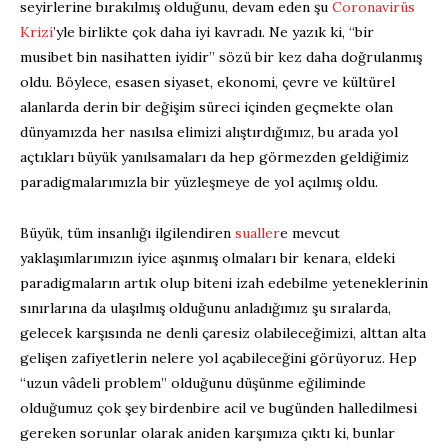
seyirlerine bırakılmış olduğunu, devam eden şu
Coronavirüs
Krizi
’yle birlikte çok daha iyi kavradı. Ne yazık ki, “bir
musibet bin nasihatten iyidir” sözü bir kez daha doğrulanmış
oldu. Böylece, esasen siyaset, ekonomi, çevre ve kültürel
alanlarda derin bir değişim süreci içinden geçmekte olan
dünyamızda her nasılsa elimizi alıştırdığımız, bu arada yol
açtıkları büyük yanılsamaları da hep görmezden geldiğimiz
paradigmalarımızla bir yüzleşmeye de yol açılmış oldu.
Büyük, tüm insanlığı ilgilendiren
sualler
e mevcut
yaklaşımlarımızın iyice aşınmış olmaları bir kenara, eldeki
paradigmaların artık olup biteni izah edebilme yeteneklerinin
sınırlarına da ulaşılmış olduğunu anladığımız şu sıralarda,
gelecek karşısında ne denli çaresiz olabileceğimizi, alttan alta
gelişen zafiyetlerin nelere yol açabileceğini görüyoruz. Hep
“uzun vâdeli problem” olduğunu düşünme eğiliminde
olduğumuz çok şey birdenbire acil ve bugünden halledilmesi
gereken sorunlar olarak aniden karşımıza çıktı ki, bunlar