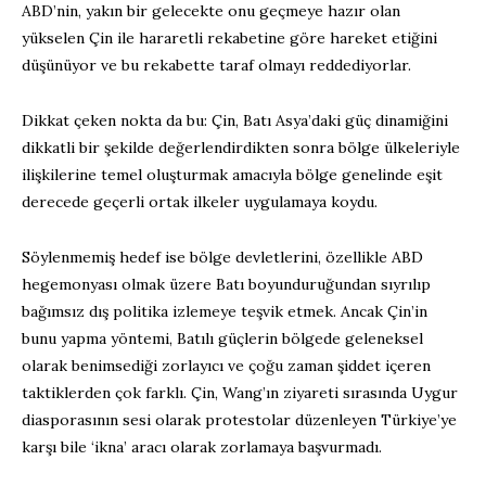
ABD’nin, yakın bir gelecekte onu geçmeye hazır olan
yükselen Çin ile hararetli rekabetine göre hareket etiğini
düşünüyor ve bu rekabette taraf olmayı reddediyorlar.
Dikkat çeken nokta da bu: Çin, Batı Asya’daki güç dinamiğini
dikkatli bir şekilde değerlendirdikten sonra bölge ülkeleriyle
ilişkilerine temel oluşturmak amacıyla bölge genelinde eşit
derecede geçerli ortak ilkeler uygulamaya koydu.
Söylenmemiş hedef ise bölge devletlerini, özellikle ABD
hegemonyası olmak üzere Batı boyunduruğundan sıyrılıp
bağımsız dış politika izlemeye teşvik etmek. Ancak Çin’in
bunu yapma yöntemi, Batılı güçlerin bölgede geleneksel
olarak benimsediği zorlayıcı ve çoğu zaman şiddet içeren
taktiklerden çok farklı. Çin, Wang’ın ziyareti sırasında Uygur
diasporasının sesi olarak protestolar düzenleyen Türkiye’ye
karşı bile ‘ikna’ aracı olarak zorlamaya başvurmadı.