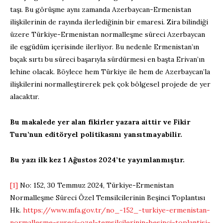
taşı. Bu görüşme aynı zamanda Azerbaycan-Ermenistan
ilişkilerinin de rayında ilerlediğinin bir emaresi. Zira bilindiği
üzere Türkiye-Ermenistan normalleşme süreci Azerbaycan
ile eşgüdüm içerisinde ilerliyor. Bu nedenle Ermenistan’ın
bıçak sırtı bu süreci başarıyla sürdürmesi en başta Erivan’ın
lehine olacak. Böylece hem Türkiye ile hem de Azerbaycan’la
ilişkilerini normalleştirerek pek çok bölgesel projede de yer
alacaktır.
Bu makalede yer alan fikirler yazara aittir ve Fikir
Turu’nun editöryel politikasını yansıtmayabilir.
Bu yazı ilk kez 1 Ağustos 2024’te yayımlanmıştır.
[1]
No: 152, 30 Temmuz 2024, Türkiye-Ermenistan
Normalleşme Süreci Özel Temsilcilerinin Beşinci Toplantısı
Hk.
https://www.mfa.gov.tr/no_-152_-turkiye-ermenistan-
normallesme-sureci-ozel-temsilcilerinin-besinci-toplantisi-