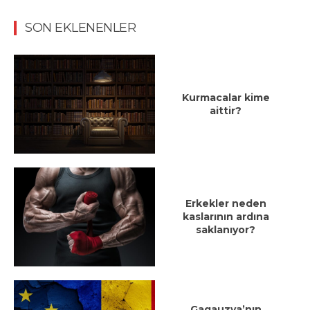
SON EKLENENLER
Kurmacalar kime
aittir?
Erkekler neden
kaslarının ardına
saklanıyor?
Gagauzya’nın