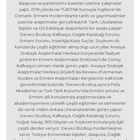
diaspora ve parlamento kararları üzerine çalışmalar
yaptı. 2019 yılında ise TÜBİTAK bursuyla İngiltere'de
Osmanlı- Ermeni modernleşme tarihi ve gayrimüslimler
üzerine araştırmalar gerçekleştirdi. Tarih, Uluslararası
İlişkiler ve Dil-Edebiyat disiplinlerini bir arada çalışan
Deveci Bozkuş; Kafkasya, Dağlık Karabağ Sorunu,
Ermeni Sorunu, İnsanlığa Karşı Suçlar, Soykırım vb.
konularda çeşitli eğitimler almış olup uzun yıllar Avrasya
Stratejik Araştırmalar Merkezi bünyesinde faaliyet
gösteren Ermeni Araştırmaları Enstitüsü’nde Güney
Kafkasya Uzmanı olarak görev yaptı. Avrasya Stratejik
Araştırmalar Merkezi (ASAM)’da Review of Armenian
Studies ve Ermeni Araştırmaları dergilerinin editörlük
görevlerinde bulundu. Deveci Bozkuş ayrıca Polis
Akademisi ve Türk Tarih Kurumu’nda Ermeni sorunu ve
Ermeni dili konularında araştırmacılara ve
akademisyenlere yönelik çeşitli eğitimler ve seminerler
de verdi. Halen Ankara Üniversitesinde görev yapan
Deveci Bozkuş, Kafkasya, Dağlık Karabağ Sorunu,
Soğuk Savaş, 1915 Olayları ve Soykırım konularıyla ilgili
çeşitli dersler veriyor. Deveci Bozkuş modernleşme,
terör, Türkiye-Ermenistan ilişkileri, diaspora, Dağlık