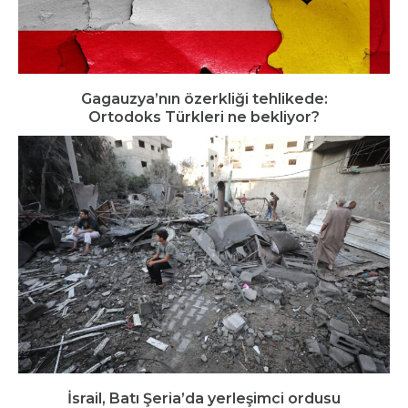
Gagauzya’nın özerkliği tehlikede:
Ortodoks Türkleri ne bekliyor?
İsrail, Batı Şeria’da yerleşimci ordusu