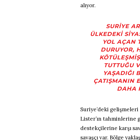
alıyor.
SURIYE AR
ÜLKEDEKI SIYAS
YOL AÇAN 
DURUYOR, 
KÖTÜLEŞMIŞ
TUTTUĞU V
YAŞADIĞI 
ÇATIŞMANIN 
DAHA 
Suriye’deki gelişmeler
Lister’ın tahminlerine g
destekçilerine karşı sav
savaşçı var. Bölge yaklaş