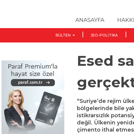
ANASAYFA
HAKK
BÜLTEN
JEO-POLITIKA
Esed sa
gerçek
“Suriye’de rejim ülk
bölgelerinde bile yak
istikrarsızlık potansi
değil. Ülkenin yenid
çimento ithal etmes