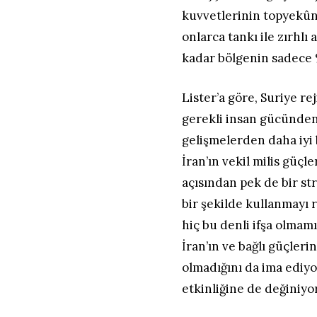
kuvvetlerinin topyekûn 
onlarca tankı ile zırhlı
kadar bölgenin sadece %1
Lister’a göre, Suriye re
gerekli insan gücünden
gelişmelerden daha iyi 
İran’ın vekil milis güçl
açısından pek de bir st
bir şekilde kullanmayı 
hiç bu denli ifşa olma
İran’ın ve bağlı güçler
olmadığını da ima ediyo
etkinliğine de değiniyor