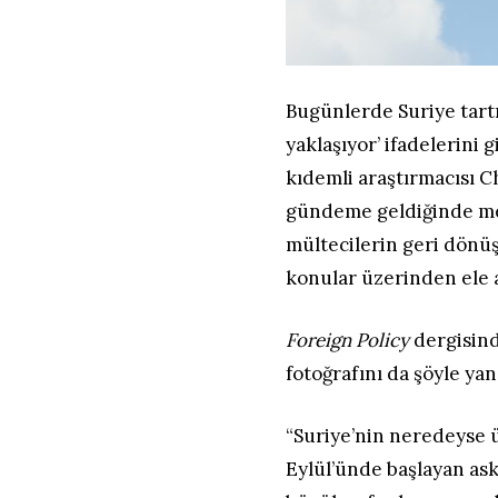
Bugünlerde Suriye tartı
yaklaşıyor’ ifadelerini
kıdemli araştırmacısı C
gündeme geldiğinde mes
mültecilerin geri dönüş
konular üzerinden ele a
Foreign Policy
dergisind
fotoğrafını da şöyle yan
“Suriye’nin neredeyse ü
Eylül’ünde başlayan as