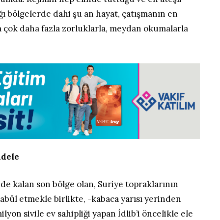
ı bölgelerde dahi şu an hayat, çatışmanın en
a çok daha fazla zorluklarla, meydan okumalarla
adele
nde kalan son bölge olan, Suriye topraklarının
abül etmekle birlikte, -kabaca yarısı yerinden
yon sivile ev sahipliği yapan İdlib’i öncelikle ele