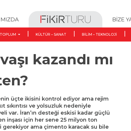
BİZE 
IMIZDA
TOPLUM
KÜLTÜR – SANAT
BILIM – TEKNOLOJI
vaşı kazandı mı
ten?
enin üçte ikisini kontrol ediyor ama rejim
ıt sıkıntısı ve yolsuzluk nedeniyle
yeli var. İran’ın desteği eskisi kadar güçlü
en inşası için her sene 25 milyon ton
i gerekiyor ama çimento karacak su bile