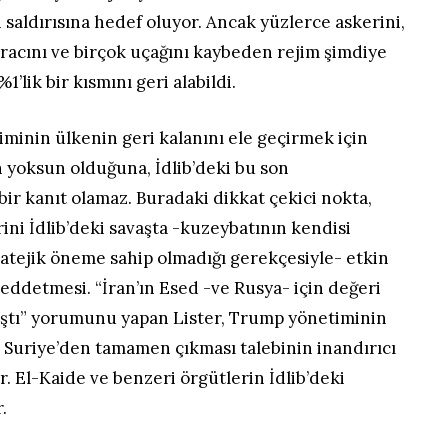
saldırısına hedef oluyor. Ancak yüzlerce askerini,
 aracını ve birçok uçağını kaybeden rejim şimdiye
’lik bir kısmını geri alabildi.
jiminin ülkenin geri kalanını ele geçirmek için
 yoksun olduğuna, İdlib’deki bu son
bir kanıt olamaz. Buradaki dikkat çekici nokta,
erini İdlib’deki savaşta -kuzeybatının kendisi
ratejik öneme sahip olmadığı gerekçesiyle- etkin
reddetmesi. “İran’ın Esed -ve Rusya- için değeri
mıştı” yorumunu yapan Lister, Trump yönetiminin
in Suriye’den tamamen çıkması talebinin inandırıcı
r. El-Kaide ve benzeri örgütlerin İdlib’deki
.