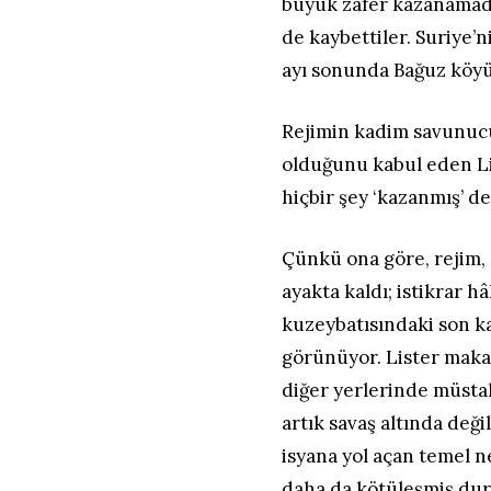
büyük zafer kazanamadığ
de kaybettiler. Suriye’n
ayı sonunda Bağuz köyün
Rejimin kadim savunucu
olduğunu kabul eden Lis
hiçbir şey ‘kazanmış’ değ
Çünkü ona göre, rejim, 
ayakta kaldı; istikrar 
kuzeybatısındaki son ka
görünüyor. Lister maka
diğer yerlerinde müstak
artık savaş altında deği
isyana yol açan temel n
daha da kötüleşmiş dur