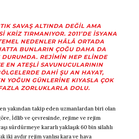
TIK SAVAŞ ALTINDA DEĞIL AMA
I KRIZ TIRMANIYOR. 2011’DE ISYANA
TEMEL NEDENLER HÂLÂ ORTADA
HATTA BUNLARIN ÇOĞU DAHA DA
 DURUMDA. REJIMIN HEP ELINDE
E EN ATEŞLI SAVUNUCULARININ
BÖLGELERDE DAHI ŞU AN HAYAT,
EN YOĞUN GÜNLERINE KIYASLA ÇOK
FAZLA ZORLUKLARLA DOLU.
i en yakından takip eden uzmanlardan biri olan
öre, İdlib ve çevresinde, rejime ve rejim
aşı sürdürmeye kararlı yaklaşık 60 bin silahlı
ık iki aydır rejim yanlısı kara ve hava