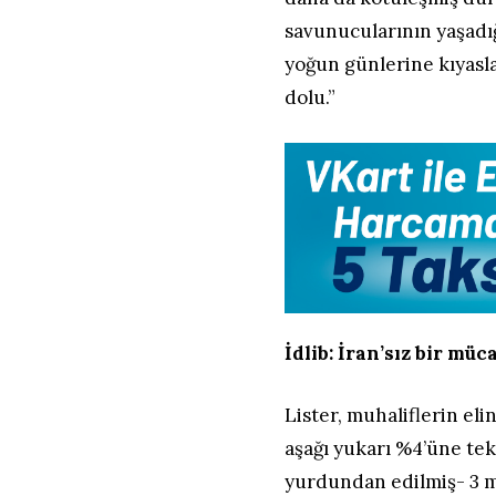
savunucularının yaşadığ
yoğun günlerine kıyasl
dolu.”
İdlib: İran’sız bir müc
Lister, muhaliflerin eli
aşağı yukarı %4’üne tek
yurdundan edilmiş- 3 mil