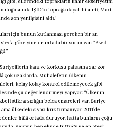
ı gibi, ellerindeki toprakların kahir ekseriyetini
in doğusunda IŞİD’in toprağa dayalı hilafeti, Mart
de son yenilgisini aldı.”
ları için bunun kutlanması gereken bir an
ter’a göre yine de ortada bir sorun var: “Esed
il.”
Suriyelilerin kanı ve korkusu pahasına zar zor
hâlâ çok uzaklarda. Muhalefetin ülkenin
leleri, kolay kolay kontrol edilemeyecek gibi
lesinde şu değerlendirmeyi yapıyor: “Ülkenin
bel istikrarsızlığın bolca emareleri var. Suriye
l ama ülkedeki siyasi kriz tırmanıyor. 2011’de
edenler hâlâ ortada duruyor, hatta bunların çoğu
umda. Rejimin hep elinde tuttuğu ve en ateşli