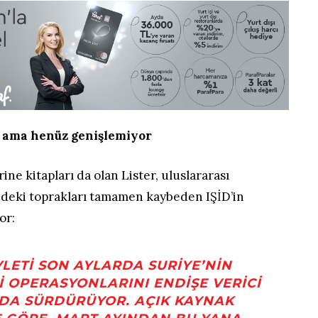
r ama henüz genişlemiyor
ne kitapları da olan Lister, uluslararası
deki toprakları tamamen kaybeden IŞİD’in
or:
LETI SON AYLARDA SURIYE’NIN
 OPERASYONLARINI ENDIŞE VERICI
DA SÜRDÜRÜYOR. AÇIK KAYNAK