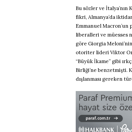
Bu sözler ve İtalya’nın
fikri, Almanya’da iktid
Emmanuel Macron’un par
liberalleri ve müesses 
göre Giorgia Meloni’nin 
otoriter lideri Viktor O
“Büyük İkame” gibi ırkçı
Birliği’ne benzetmişti.
dışlanması gereken türd