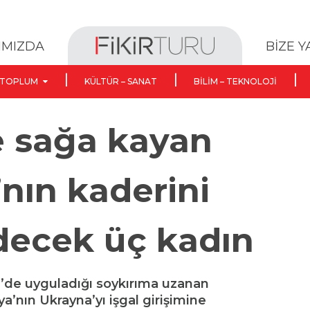
BİZE 
IMIZDA
TOPLUM
KÜLTÜR – SANAT
BILIM – TEKNOLOJI
e sağa kayan
nın kaderini
decek üç kadın
ze’de uyguladığı soykırıma uzanan
a’nın Ukrayna’yı işgal girişimine