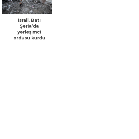
İsrail, Batı
Şeria’da
yerleşimci
ordusu kurdu