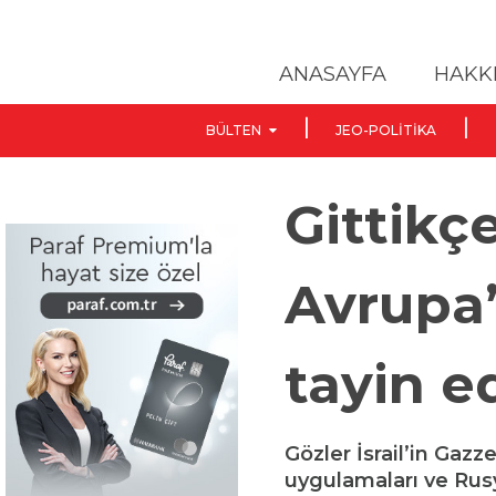
ANASAYFA
HAKK
BÜLTEN
JEO-POLITIKA
Gittikç
Avrupa’
tayin e
Gözler İsrail’in Gaz
uygulamaları ve Rusy