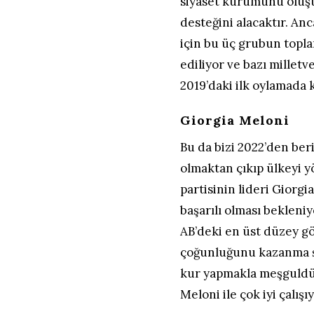
siyaset kurumunu oluştu
desteğini alacaktır. A
için bu üç grubun topl
ediliyor ve bazı milletv
2019’daki ilk oylamada k
Giorgia Meloni
Bu da bizi 2022’den beri
olmaktan çıkıp ülkeyi y
partisinin lideri Giorgi
başarılı olması bekleni
AB’deki en üst düzey g
çoğunluğunu kazanma şan
kur yapmakla meşguldü.
Meloni ile çok iyi çalı