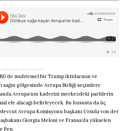
n kaderini tayin edecek üç kadın
ABD’de muhtemel bir Trump iktidarının ve
ı sağın gölgesinde Avrupa Birliği seçimlere
sında Avrupa’nın kaderini merkezdeki partilerin
nasıl ele alacağı belirleyecek. Bu hususta da üç
: Mevcut Avrupa Komisyonu başkanı Ursula von der
 başbakanı Giorgia Meloni ve Fransa’da yükselen
Le Pen.