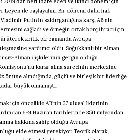
 2019’dan beri idare eden ve ikinci dönem için
r Leyen ile başlayalım. Bir dönemi daha hak
ı: Vladimir Putin’in saldırganlığına karşı AB’nin
ermesini sağladı ve örneğin ortak borç ihracı için
 yürüterek kritik bir zamanda Avrupa
leşmesine yardımcı oldu. Soğukkanlı bir Alman
nsız-Alman ilişkilerinin gergin olduğu
Komisyonu’nu karar alma sürecinin merkezine
öz önüne alındığında, güçlü ve birleşik bir liderliğe
 kadar büyük olmamıştı.
ak için öncelikle AB’nin 27 ulusal liderinin
 Ardından 6-9 Haziran tarihlerinde 350 milyondan
llanma hakkına sahip olduğu Avrupa
luğu elde etmesi gerekiyor. Teorik olarak,