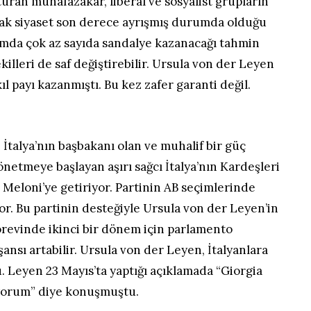
ran muhafazakâr, liberal ve sosyalist grupların
ncak siyaset son derece ayrışmış durumda olduğu
amda çok az sayıda sandalye kazanacağı tahmin
ekilleri de saf değiştirebilir. Ursula von der Leyen
ıl payı kazanmıştı. Bu kez zafer garanti değil.
 İtalya’nın başbakanı olan ve muhalif bir güç
önetmeye başlayan aşırı sağcı İtalya’nın Kardeşleri
a Meloni’ye getiriyor. Partinin AB seçimlerinde
yor. Bu partinin desteğiyle Ursula von der Leyen’in
örevinde ikinci bir dönem için parlamento
sı artabilir. Ursula von der Leyen, İtalyanlara
 Leyen 23 Mayıs’ta yaptığı açıklamada “Giorgia
şıyorum” diye konuşmuştu.