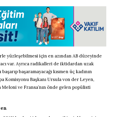
erle yüzleşebilmesi için en azından AB düzeyinde
iyacı var. Ayrıca radikalleri de iktidardan uzak
u başarıp başaramayacağı kısmen üç kadının
rupa Komisyonu Başkanı Ursula von der Leyen,
a Meloni ve Fransa’nın önde gelen popülisti
yen