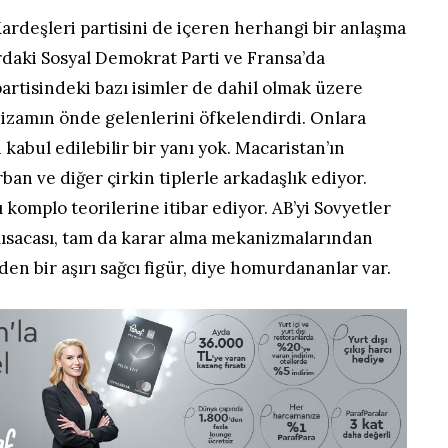
 Kardeşleri partisini de içeren herhangi bir anlaşma
ardaki Sosyal Demokrat Parti ve Fransa’da
tisindeki bazı isimler de dahil olmak üzere
nizamın önde gelenlerini öfkelendirdi. Onlara
kabul edilebilir bir yanı yok. Macaristan’ın
rban ve diğer çirkin tiplerle arkadaşlık ediyor.
 komplo teorilerine itibar ediyor. AB’yi Sovyetler
 Kısacası, tam da karar alma mekanizmalarından
en bir aşırı sağcı figür, diye homurdananlar var.