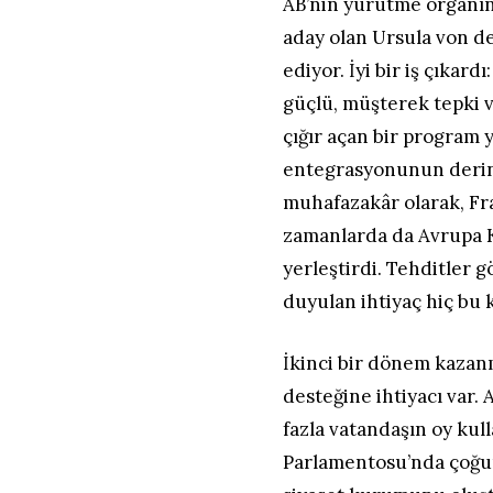
AB’nin yürütme organını
aday olan Ursula von de
ediyor. İyi bir iş çıkard
güçlü, müşterek tepki v
çığır açan bir program
entegrasyonunun derin
muhafazakâr olarak, Fra
zamanlarda da Avrupa 
yerleştirdi. Tehditler g
duyulan ihtiyaç hiç bu
İkinci bir dönem kazanm
desteğine ihtiyacı var.
fazla vatandaşın oy ku
Parlamentosu’nda çoğun