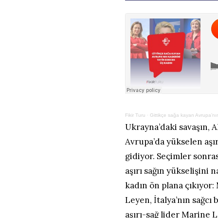
Fikir Turu
·
Gittikçe sağa kayan Avrupa’nı
Ukrayna’daki savaşın, 
Avrupa’da yükselen aşır
gidiyor. Seçimler sonra
aşırı sağın yükselişini 
kadın ön plana çıkıyor
Leyen, İtalya’nın sağcı
aşırı-sağ lider Marine 