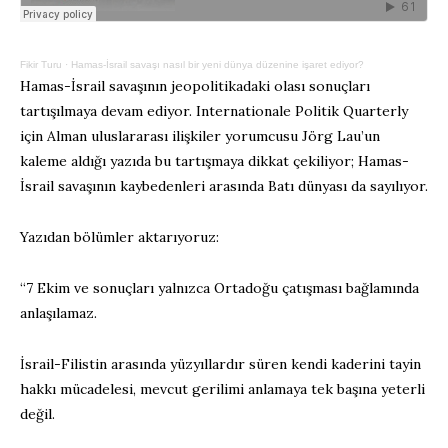
Fikir Turu
·
Hamas-İsrail savaşı nasıl bir yeni dünya düzenine işaret ediyor?
Hamas-İsrail savaşının jeopolitikadaki olası sonuçları
tartışılmaya devam ediyor. Internationale Politik Quarterly
için Alman uluslararası ilişkiler yorumcusu Jörg Lau’un
kaleme aldığı yazıda bu tartışmaya dikkat çekiliyor; Hamas-
İsrail savaşının kaybedenleri arasında Batı dünyası da sayılıyor.
Yazıdan bölümler aktarıyoruz:
“7 Ekim ve sonuçları yalnızca Ortadoğu çatışması bağlamında
anlaşılamaz.
İsrail-Filistin arasında yüzyıllardır süren kendi kaderini tayin
hakkı mücadelesi, mevcut gerilimi anlamaya tek başına yeterli
değil.