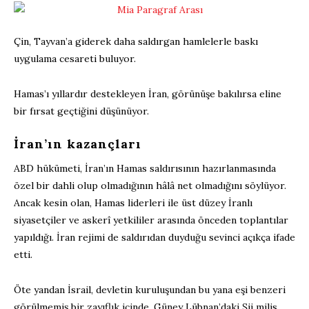
Çin, Tayvan’a giderek daha saldırgan hamlelerle baskı
uygulama cesareti buluyor.
Hamas’ı yıllardır destekleyen İran, görünüşe bakılırsa eline
bir fırsat geçtiğini düşünüyor.
İran’ın kazançları
ABD hükümeti, İran’ın Hamas saldırısının hazırlanmasında
özel bir dahli olup olmadığının hâlâ net olmadığını söylüyor.
Ancak kesin olan, Hamas liderleri ile üst düzey İranlı
siyasetçiler ve askerî yetkililer arasında önceden toplantılar
yapıldığı. İran rejimi de saldırıdan duyduğu sevinci açıkça ifade
etti.
Öte yandan İsrail, devletin kuruluşundan bu yana eşi benzeri
görülmemiş bir zayıflık içinde. Güney Lübnan’daki Şii milis