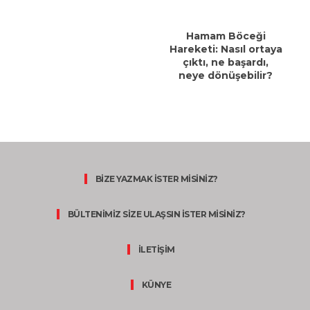
Hamam Böceği
Hareketi: Nasıl ortaya
çıktı, ne başardı,
neye dönüşebilir?
BİZE YAZMAK İSTER MİSİNİZ?
BÜLTENİMİZ SİZE ULAŞSIN İSTER MİSİNİZ?
İLETİŞİM
KÜNYE