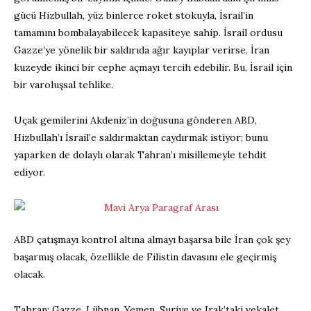
gücü Hizbullah, yüz binlerce roket stokuyla, İsrail’in
tamamını bombalayabilecek kapasiteye sahip. İsrail ordusu
Gazze’ye yönelik bir saldırıda ağır kayıplar verirse, İran
kuzeyde ikinci bir cephe açmayı tercih edebilir. Bu, İsrail için
bir varoluşsal tehlike.
Uçak gemilerini Akdeniz’in doğusuna gönderen ABD,
Hizbullah’ı İsrail’e saldırmaktan caydırmak istiyor; bunu
yaparken de dolaylı olarak Tahran’ı misillemeyle tehdit
ediyor.
ABD çatışmayı kontrol altına almayı başarsa bile İran çok şey
başarmış olacak, özellikle de Filistin davasını ele geçirmiş
olacak.
Tahran; Gazze, Lübnan, Yemen, Suriye ve Irak’taki vekalet