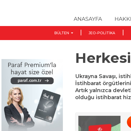
ANASAYFA
HAKK
BÜLTEN
JEO-POLITIKA
Herkesin
Ukrayna Savaşı, istih
İstihbarat örgütlerin
Artık yalnızca devle
olduğu istihbarat hi