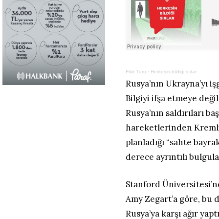
Fikir Turu
·
Herkesin bildiği sırlar
Rusya’nın Ukrayna’yı iş
Bilgiyi ifşa etmeye değil
Rusya’nın saldırıları ba
hareketlerinden Kremlin
planladığı “sahte bayr
derece ayrıntılı bulgul
Stanford Üniversitesi’n
Amy Zegart’a göre, bu d
Rusya’ya karşı ağır yapt