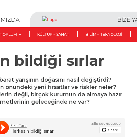
BİZE 
IMIZDA
TOPLUM
KÜLTÜR – SANAT
BILIM – TEKNOLOJI
 bildiği sırlar
barat yarışının doğasını nasıl değiştirdi?
in önündeki yeni fırsatlar ve riskler neler?
tlerin değil, birçok kurumun da almaya hazır
zmetlerinin geleceğinde ne var?