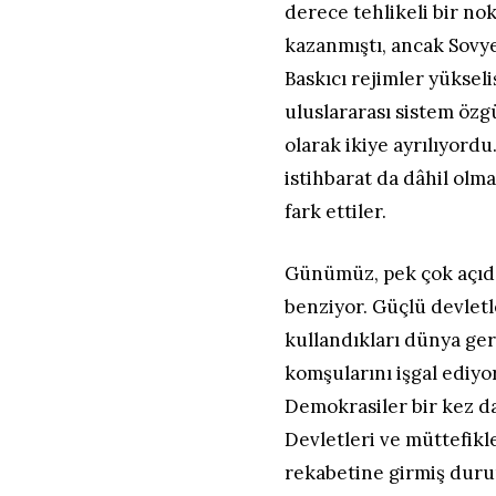
derece tehlikeli bir no
kazanmıştı, ancak Sovye
Baskıcı rejimler yüksel
uluslararası sistem özg
olarak ikiye ayrılıyordu
istihbarat da dâhil olm
fark ettiler.
Günümüz, pek çok açıdan
benziyor. Güçlü devletl
kullandıkları dünya ger
komşularını işgal ediyo
Demokrasiler bir kez d
Devletleri ve müttefikle
rekabetine girmiş duru