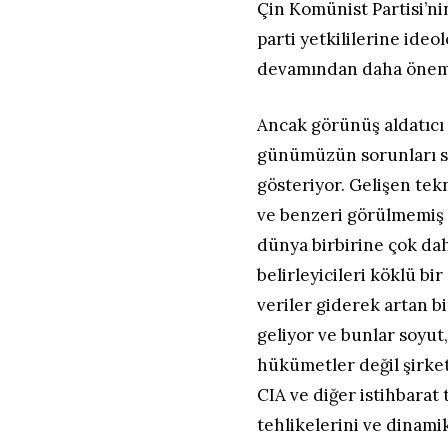
Çin Komünist Partisi’ni
parti yetkililerine ideo
devamından daha önemli
Ancak görünüş aldatıcı o
günümüzün sorunları sa
gösteriyor. Gelişen tek
ve benzeri görülmemiş b
dünya birbirine çok dah
belirleyicileri köklü bi
veriler giderek artan b
geliyor ve bunlar soyut
hükümetler değil şirket
CIA ve diğer istihbarat t
tehlikelerini ve dinam