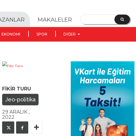
YAZANLAR
MAKALELER
EKONOMI
SPOR
DIĞER
FIKIR TURU
Jeo-politika
29 ARALIK ,
2022