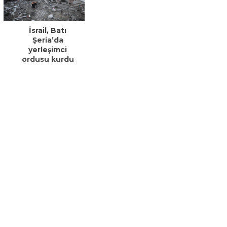
İsrail, Batı
Şeria’da
yerleşimci
ordusu kurdu