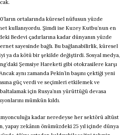
acak.
990’ların ortalarında küresel nüfusun yüzde
rnet kullanıyordu. Şimdi ise Kuzey Kutbu’nun en
deki Bedevi çadırlarına kadar dünyanın yüzde
nternet sayesinde bağlı. Bu bağlanabilirlik, küresel
yi ya da kötü bir şekilde değiştirdi. Sosyal medya,
g’daki Şemsiye Hareketi gibi otokrasilere karşı
 Ancak aynı zamanda Pekin’in başını çektiği yeni
asına güç verdi ve seçimleri etkilemek ve
 baltalamak için Rusya’nın yürüttüğü devasa
yonlarını mümkün kıldı.
kamyonculuğa kadar neredeyse her sektörü altüst
an, yapay zekânın önümüzdeki 25 yıl içinde dünya