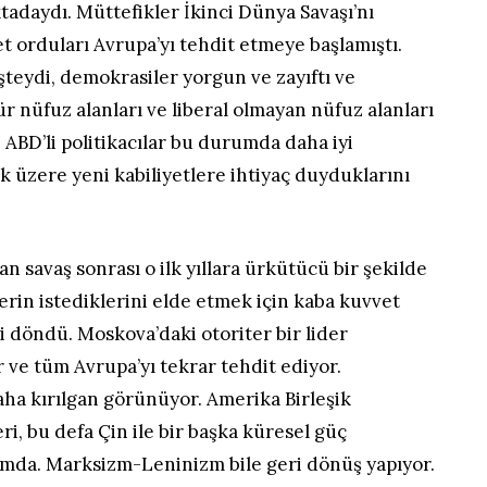
ktadaydı. Müttefikler İkinci Dünya Savaşı’nı
t orduları Avrupa’yı tehdit etmeye başlamıştı.
işteydi, demokrasiler yorgun ve zayıftı ve
ür nüfuz alanları ve liberal olmayan nüfuz alanları
. ABD’li politikacılar bu durumda daha iyi
ak üzere yeni kabiliyetlere ihtiyaç duyduklarını
 savaş sonrası o ilk yıllara ürkütücü bir şekilde
erin istediklerini elde etmek için kaba kuvvet
i döndü. Moskova’daki otoriter bir lider
r ve tüm Avrupa’yı tekrar tehdit ediyor.
aha kırılgan görünüyor. Amerika Birleşik
ri, bu defa Çin ile bir başka küresel güç
mda. Marksizm-Leninizm bile geri dönüş yapıyor.