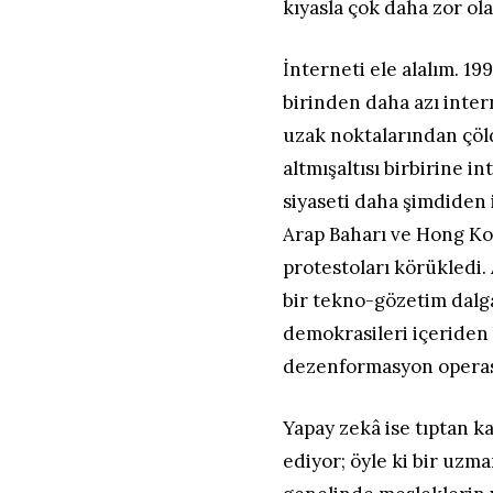
kıyasla çok daha zor ol
İnterneti ele alalım. 1
birinden daha azı inte
uzak noktalarından çöl
altmışaltısı birbirine i
siyaseti daha şimdiden i
Arap Baharı ve Hong Kon
protestoları körükledi.
bir tekno-gözetim dalg
demokrasileri içeriden
dezenformasyon operas
Yapay zekâ ise tıptan 
ediyor; öyle ki bir uzm