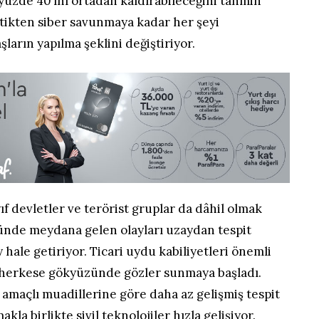
yüzde 40’ını ortadan kaldırabileceğini tahmin
istikten siber savunmaya kadar her şeyi
ların yapılma şeklini değiştiriyor.
yıf devletler ve terörist gruplar da dâhil olmak
nde meydana gelen olayları uzaydan tespit
 hale getiriyor. Ticari uydu kabiliyetleri önemli
 herkese gökyüzünde gözler sunmaya başladı.
 amaçlı muadillerine göre daha az gelişmiş tespit
kla birlikte sivil teknolojiler hızla gelişiyor.