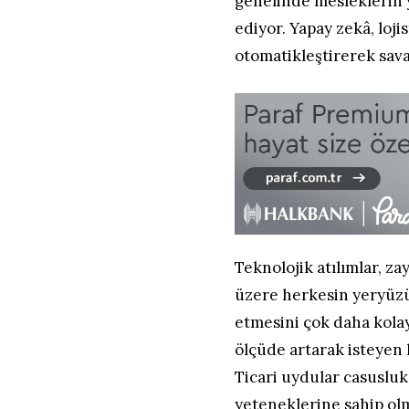
genelinde mesleklerin 
ediyor. Yapay zekâ, loj
otomatikleştirerek savaş
Teknolojik atılımlar, za
üzere herkesin yeryüzü
etmesini çok daha kolay
ölçüde artarak isteyen
Ticari uydular casusluk
yeteneklerine sahip olma