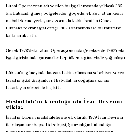
Litani Operasyonu adı verilen bu işgal sırasında yaklaşık 285
bin Lübnanlı güney bölgelerden göç ederek Beyrut’un kenar
mahallelerine yerleşmek zorunda kaldı. İsrail’in Güney
Lübnan’ı tekrar işgal ettiği 1982 sonrasında ise bu rakamlar
katlanarak arttı.
Gerek 1978’deki Litani Operasyonu’nda gerekse de 1982’deki
işgal girişiminde çatışmalar hep ülkenin güneyinde yoğunlaştı.
Lübnan’ın güneyinde kaosun hakim olmasına sebebiyet veren
İsrail’in işgal girişimleri, Hizbullah’ın doğuşuna zemin
hazırlayan süreci de başlattı.
Hizbullah’ın kuruluşunda İran Devrimi
etkisi
İsrail’in Lübnan müdahalelerine ek olarak, 1979 İran Devrimi
ile oluşan mezhepsel ideolojiyi, Şii azınlığın bulunduğu
ülkeler başta olmak üzere dünyaya ihraç etmek isteyen