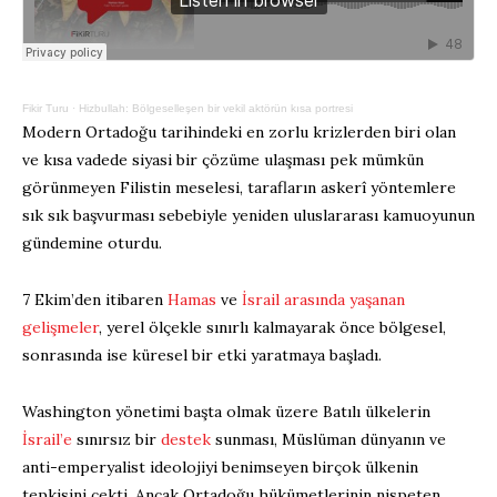
Fikir Turu
·
Hizbullah: Bölgeselleşen bir vekil aktörün kısa portresi
Modern Ortadoğu tarihindeki en zorlu krizlerden biri olan
ve kısa vadede siyasi bir çözüme ulaşması pek mümkün
görünmeyen Filistin meselesi, tarafların askerî yöntemlere
sık sık başvurması sebebiyle yeniden uluslararası kamuoyunun
gündemine oturdu.
7 Ekim’den itibaren
Hamas
ve
İsrail arasında yaşanan
gelişmeler
, yerel ölçekle sınırlı kalmayarak önce bölgesel,
sonrasında ise küresel bir etki yaratmaya başladı.
Washington yönetimi başta olmak üzere Batılı ülkelerin
İsrail’e
sınırsız bir
destek
sunması, Müslüman dünyanın ve
anti-emperyalist ideolojiyi benimseyen birçok ülkenin
tepkisini çekti. Ancak Ortadoğu hükümetlerinin nispeten