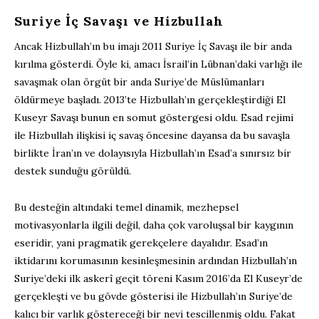
Suriye İç Savaşı ve Hizbullah
Ancak Hizbullah’ın bu imajı 2011 Suriye İç Savaşı ile bir anda
kırılma gösterdi. Öyle ki, amacı İsrail’in Lübnan’daki varlığı ile
savaşmak olan örgüt bir anda Suriye’de Müslümanları
öldürmeye başladı. 2013’te Hizbullah’ın gerçekleştirdiği El
Kuseyr Savaşı bunun en somut göstergesi oldu. Esad rejimi
ile Hizbullah ilişkisi iç savaş öncesine dayansa da bu savaşla
birlikte İran’ın ve dolayısıyla Hizbullah’ın Esad’a sınırsız bir
destek sunduğu görüldü.
Bu desteğin altındaki temel dinamik, mezhepsel
motivasyonlarla ilgili değil, daha çok varoluşsal bir kaygının
eseridir, yani pragmatik gerekçelere dayalıdır. Esad’ın
iktidarını korumasının kesinleşmesinin ardından Hizbullah’ın
Suriye’deki ilk askerî geçit töreni Kasım 2016’da El Kuseyr’de
gerçekleşti ve bu gövde gösterisi ile Hizbullah’ın Suriye’de
kalıcı bir varlık göstereceği bir nevi tescillenmiş oldu. Fakat