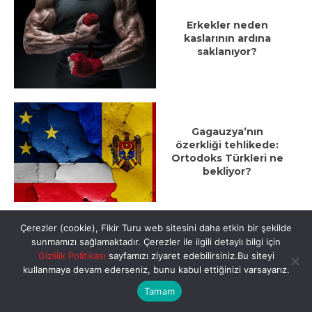
Erkekler neden
kaslarının ardına
saklanıyor?
Gagauzya’nın
özerkliği tehlikede:
Ortodoks Türkleri ne
bekliyor?
Çerezler (cookie), Fikir Turu web sitesini daha etkin bir şekilde
sunmamızı sağlamaktadır. Çerezler ile ilgili detaylı bilgi için
Çin’in yeni gizemli
Gizlilik Politikası
sayfamızı ziyaret edebilirsiniz.Bu siteyi
milyarderleri:
kullanmaya devam ederseniz, bunu kabul ettiğinizi varsayarız.
Labubu’dan yapay
zekâya
Tamam