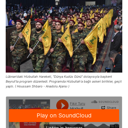
Lübnan'daki Hizbullah Hareketi, "Dünya Kudüs Günü" dolayısıyla başkent
Beyrut'ta program düzenledi. Programda Hizbullah'a bağlı askeri birlikler, geçit
yaptı. ( Houssam Shbaro - Anadolu Ajansı )