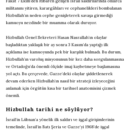
Fakat 7 Ekim’den itibaren gelişen İsrail saldırılarında onlarca
militanını yitiren, karargâhları ve cephanelikleri bombalanan
Hizbullah’ın neden cephe genişleterek savaşa girmediği
kamuoyu nezdinde bir muamma olarak duruyor.
Hizbullah Genel Sekreteri Hasan Nasrallah’ın olaylar
başladıktan yaklaşık bir ay sonra 3 Kasım’da yaptığı ilk
açıklama ise kamuoyunda pek bir karşılık bulmadı. Bu durum,
Hizbullah’ın varoluş misyonunun bir kez daha sorgulanmasına
ve Ortadoğu’da önemli ölçüde imaj kaybetmeye başlamasına
yol açtı. Bu çerçevede, Gazze’deki olaylar şiddetlenerek
devam ederken Hizbullah’ın nasıl bir strateji izleyeceğini
anlamak için örgütün kısa bir tarihsel anatomisini çizmek
önemli.
Hizbullah tarihi ne söylüyor?
İsrail’in Lübnan’a yönelik ilk saldırı ve işgal girişimlerinin
temelinde, İsrail’in Batı Şeria ve Gazze’yi 1968’de işgal