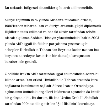
Bu noktada, bölgesel dinamikler göz ardı edilmemelidir.
Suriye rejiminin 1976 yılında Lübnan’a müdahale etmesi,
1980’lerden itibaren İran ve Suriye arasında güçlü diplomatik
ilişkilerin tesis edilmesi ve her iki aktör tarafından tehdit
olarak algılanan Saddam Hüseyin yönetimindeki Irak’ın 2003
yılında ABD işgali ile fiili bir parçalanma yaşaması gibi
sebepler Hizbullah’ın Tahran’dan Beyrut’a kadar uzanan hat
boyunca neredeyse kesintisiz bir desteğe kavuşmasını
beraberinde getirdi.
Özellikle Irak’ın ABD tarafından işgal edilmesinden sonra bu
ülkede artan İran etkisi, Hizbullah ile Tahran arasında kara
bağlantısı kurulmasını sağladı. Süreç, İran’ın Ortadoğu’ya
açılmasının önündeki engelleri kaldırması açısından da kritik
bir gelişme oldu. Bu durum, ilk kez Ürdün Kralı II. Abdullah
tarafından 2004’te dile getirilen “Şii Hilali’nin” kurulmaya