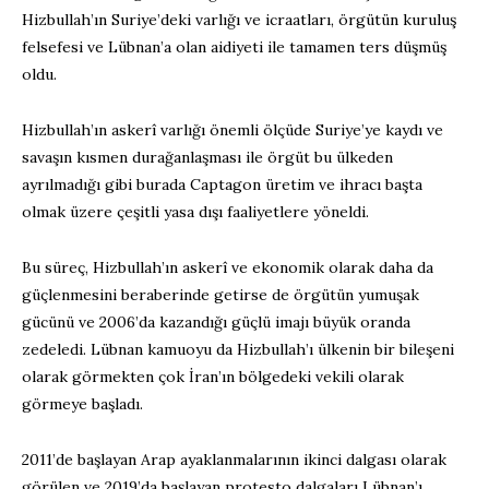
Hizbullah’ın Suriye’deki varlığı ve icraatları, örgütün kuruluş
felsefesi ve Lübnan’a olan aidiyeti ile tamamen ters düşmüş
oldu.
Hizbullah’ın askerî varlığı önemli ölçüde Suriye’ye kaydı ve
savaşın kısmen durağanlaşması ile örgüt bu ülkeden
ayrılmadığı gibi burada Captagon üretim ve ihracı başta
olmak üzere çeşitli yasa dışı faaliyetlere yöneldi.
Bu süreç, Hizbullah’ın askerî ve ekonomik olarak daha da
güçlenmesini beraberinde getirse de örgütün yumuşak
gücünü ve 2006’da kazandığı güçlü imajı büyük oranda
zedeledi. Lübnan kamuoyu da Hizbullah’ı ülkenin bir bileşeni
olarak görmekten çok İran’ın bölgedeki vekili olarak
görmeye başladı.
2011’de başlayan Arap ayaklanmalarının ikinci dalgası olarak
görülen ve 2019’da başlayan protesto dalgaları Lübnan’ı