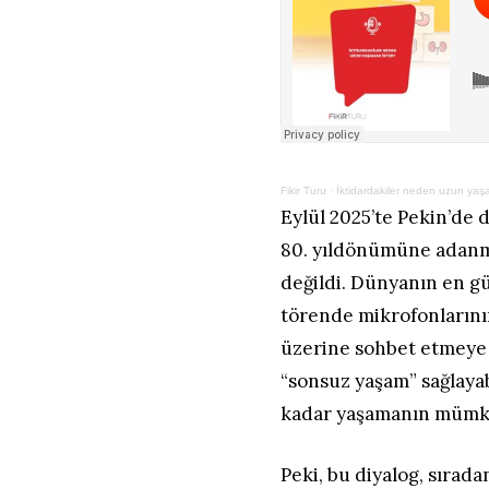
Fikir Turu
·
İktidardakiler neden uzun yaş
Eylül 2025’te Pekin’de 
80. yıldönümüne adanmış
değildi. Dünyanın en güç
törende mikrofonların
üzerine sohbet etmeye b
“sonsuz yaşam” sağlayab
kadar yaşamanın mümkün
Peki, bu diyalog, sırad