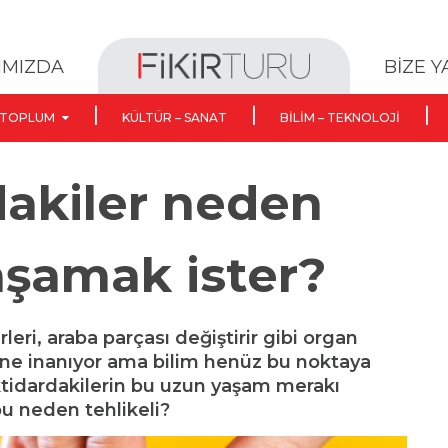
BİZE 
IMIZDA
TOPLUM
KÜLTÜR – SANAT
BILIM – TEKNOLOJI
dakiler neden
aşamak ister?
rleri, araba parçası değiştirir gibi organ
ine inanıyor ama bilim henüz bu noktaya
iktidardakilerin bu uzun yaşam merakı
u neden tehlikeli?