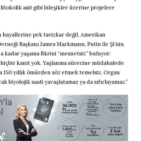
litokolik asit gibi bileşikler üzerine projelere
ın hayallerine pek tavizkar değil. Amerikan
Derneği Başkanı James Markmann, Putin ile Şi’nin
na kadar yaşama fikrini “mesnetsiz” buluyor:
hiçbir kanıt yok. Yaşlanma sürecine müdahalede
ma 150 yıllık ömürden söz etmek temelsiz. Organ
cak biyolojik saati yavaşlatamaz ya da sıfırlayamaz.”