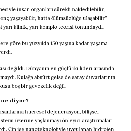
esiyle insan organları sürekli nakledilebilir,
enç yaşayabilir, hatta ölümsüzlüğe ulaşabilir,”
i yarı klinik, yarı komplo teorisi tonundaydı.
lere göre bu yüzyılda 150 yaşına kadar yaşama
verdi.
zisi değildi. Dünyanın en güçlü iki lideri arasında
maydı. Kulağa absürt gelse de saray duvarlarının
usu boş bir gevezelik değil.
 ne diyor?
insanlarına hücresel dejenerasyon, bilişsel
sistemi üzerine yaşlanmayı önleyici araştırmaları
rdi. Çin ise nanoteknolojiyle uygulanan hidrojen