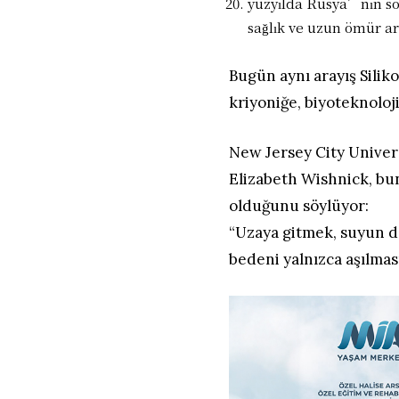
yüzyılda Rusya’nın so
sağlık ve uzun ömür ar
Bugün aynı arayış Siliko
kriyoniğe, biyoteknoloj
New Jersey City Univers
Elizabeth Wishnick, bu
olduğunu söylüyor:
“Uzaya gitmek, suyun de
bedeni yalnızca aşılması