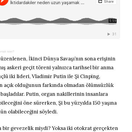
amak ister?
düzenlenen, İkinci Dünya Savaşı’nın sona erişinin
 askeri geçit töreni yalnızca tarihsel bir anma
lü iki lideri, Vladimir Putin ile Şi Cinping,
ın açık olduğunun farkında olmadan ölümsüzlük
aşladılar. Putin, organ nakillerinin insanlara
ileceğini öne sürerken, Şi bu yüzyılda 150 yaşına
 olabileceğini söyledi.
an bir gevezelik miydi? Yoksa iki otokrat gerçekten