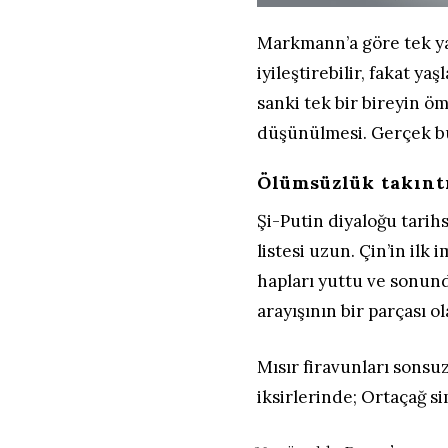
Markmann’a göre tek ya 
iyileştirebilir, fakat y
sanki tek bir bireyin ö
düşünülmesi. Gerçek bu
Ölümsüzlük takıntı
Şi-Putin diyaloğu tarih
listesi uzun. Çin’in ilk
hapları yuttu ve sonun
arayışının bir parçası o
Mısır firavunları sons
iksirlerinde; Ortaçağ si