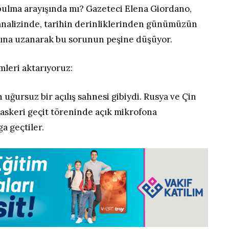
 bulma arayışında mı? Gazeteci Elena Giordano,
analizinde, tarihin derinliklerinden günümüzün
arına uzanarak bu sorunun peşine düşüyor.
mleri aktarıyoruz:
n uğursuz bir açılış sahnesi gibiydi. Rusya ve Çin
r askeri geçit töreninde açık mikrofona
a geçtiler.