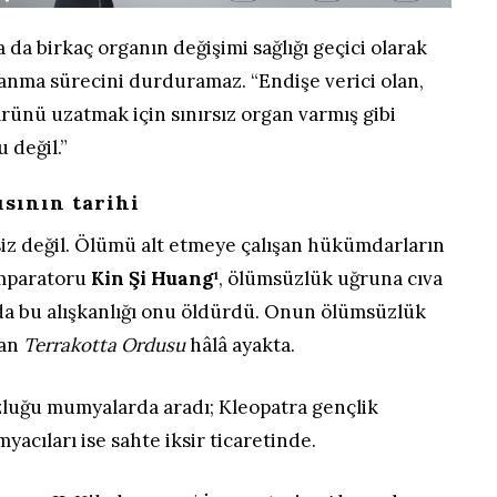
da birkaç organın değişimi sağlığı geçici olarak
aşlanma sürecini durduramaz. “Endişe verici olan,
mrünü uzatmak için sınırsız organ varmış gibi
 değil.”
sının tarihi
siz değil. Ölümü alt etmeye çalışan hükümdarların
 imparatoru
Kin Şi Huang¹
, ölümsüzlük uğruna cıva
da bu alışkanlığı onu öldürdü. Onun ölümsüzlük
lan
Terrakotta Ordusu
hâlâ ayakta.
uzluğu mumyalarda aradı; Kleopatra gençlik
myacıları ise sahte iksir ticaretinde.