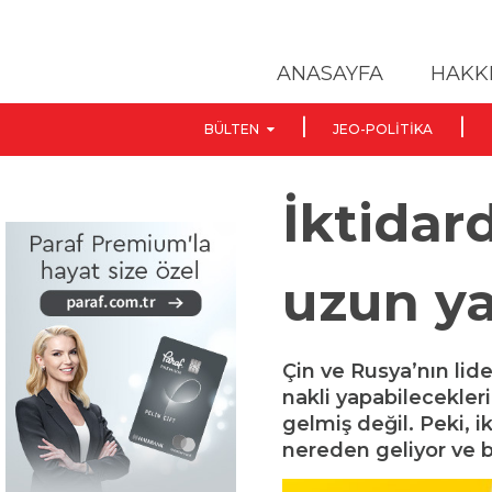
ANASAYFA
HAKK
BÜLTEN
JEO-POLITIKA
İktidar
uzun y
Çin ve Rusya’nın lide
nakli yapabilecekler
gelmiş değil. Peki, 
nereden geliyor ve b