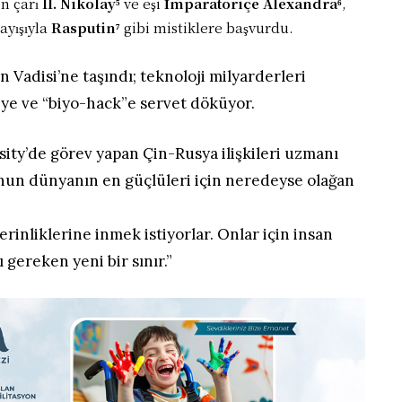
n çarı
II. Nikolay⁵
ve eşi
İmparatoriçe Alexandra⁶
,
ayışıyla
Rasputin⁷
gibi mistiklere başvurdu.
n Vadisi’ne taşındı; teknoloji milyarderleri
iye ve “biyo-hack”e servet döküyor.
ity’de görev yapan Çin-Rusya ilişkileri uzmanı
nun dünyanın en güçlüleri için neredeyse olağan
rinliklerine inmek istiyorlar. Onlar için insan
 gereken yeni bir sınır.”