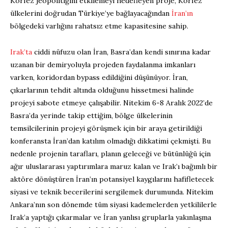
Körfez jeopolitiğini etkilemeyi hedefleyen proje, Körfez
ülkelerini doğrudan Türkiye’ye bağlayacağından
İran’ın
bölgedeki varlığını rahatsız etme kapasitesine sahip.
Irak’ta
ciddi nüfuzu olan İran, Basra’dan kendi sınırına kadar
uzanan bir demiryoluyla projeden faydalanma imkanları
varken, koridordan bypass edildiğini düşünüyor. İran,
çıkarlarının tehdit altında olduğunu hissetmesi halinde
projeyi sabote etmeye çalışabilir. Nitekim 6-8 Aralık 2022’de
Basra’da yerinde takip ettiğim, bölge ülkelerinin
temsilcilerinin projeyi görüşmek için bir araya getirildiği
konferansta İran’dan katılım olmadığı dikkatimi çekmişti. Bu
nedenle projenin tarafları, planın geleceği ve bütünlüğü için
ağır uluslararası yaptırımlara maruz kalan ve Irak’ı bağımlı bir
aktöre dönüştüren İran’ın potansiyel kaygılarını hafifletecek
siyasi ve teknik becerilerini sergilemek durumunda. Nitekim
Ankara’nın son dönemde tüm siyasi kademelerden yetkililerle
Irak’a yaptığı çıkarmalar ve İran yanlısı gruplarla yakınlaşma