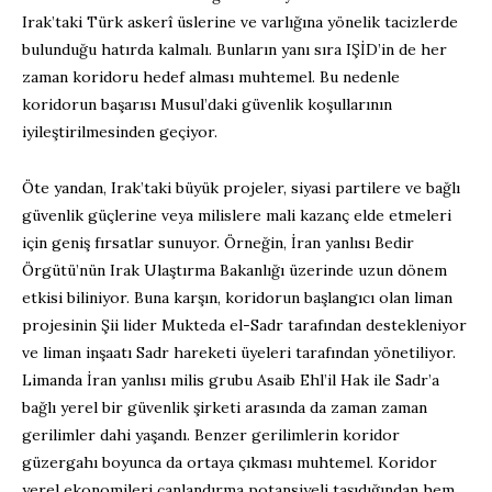
Irak’taki Türk askerî üslerine ve varlığına yönelik tacizlerde
bulunduğu hatırda kalmalı. Bunların yanı sıra IŞİD’in de her
zaman koridoru hedef alması muhtemel. Bu nedenle
koridorun başarısı Musul’daki güvenlik koşullarının
iyileştirilmesinden geçiyor.
Öte yandan, Irak’taki büyük projeler, siyasi partilere ve bağlı
güvenlik güçlerine veya milislere mali kazanç elde etmeleri
için geniş fırsatlar sunuyor. Örneğin, İran yanlısı Bedir
Örgütü’nün Irak Ulaştırma Bakanlığı üzerinde uzun dönem
etkisi biliniyor. Buna karşın, koridorun başlangıcı olan liman
projesinin Şii lider Mukteda el-Sadr tarafından destekleniyor
ve liman inşaatı Sadr hareketi üyeleri tarafından yönetiliyor.
Limanda İran yanlısı milis grubu Asaib Ehl’il Hak ile Sadr’a
bağlı yerel bir güvenlik şirketi arasında da zaman zaman
gerilimler dahi yaşandı. Benzer gerilimlerin koridor
güzergahı boyunca da ortaya çıkması muhtemel. Koridor
yerel ekonomileri canlandırma potansiyeli taşıdığından hem