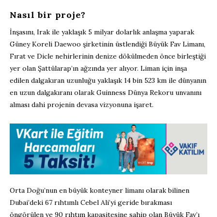
Nasıl bir proje?
İnşasını, Irak ile yaklaşık 5 milyar dolarlık anlaşma yaparak
Güney Koreli Daewoo şirketinin üstlendiği Büyük Fav Limanı,
Fırat ve Dicle nehirlerinin denize dökülmeden önce birleştiği
yer olan Şattülarap’ın ağzında yer alıyor. Liman için inşa
edilen dalgakıran uzunluğu yaklaşık 14 bin 523 km ile dünyanın
en uzun dalgakıranı olarak Guinness Dünya Rekoru unvanını
alması dahi projenin devasa vizyonuna işaret.
Orta Doğu’nun en büyük konteyner limanı olarak bilinen
Dubai’deki 67 rıhtımlı Cebel Ali’yi geride bırakması
öngörülen ve 90 rıhtım kapasitesine sahip olan Büyük Fav’ı