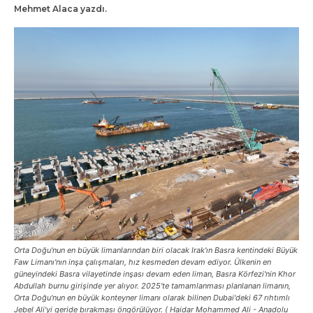
Mehmet Alaca yazdı.
Orta Doğu'nun en büyük limanlarından biri olacak Irak'ın Basra kentindeki Büyük
Faw Limanı'nın inşa çalışmaları, hız kesmeden devam ediyor. Ülkenin en
güneyindeki Basra vilayetinde inşası devam eden liman, Basra Körfezi'nin Khor
Abdullah burnu girişinde yer alıyor. 2025'te tamamlanması planlanan limanın,
Orta Doğu'nun en büyük konteyner limanı olarak bilinen Dubai'deki 67 rıhtımlı
Jebel Ali'yi geride bırakması öngörülüyor. ( Haidar Mohammed Ali - Anadolu