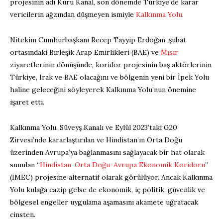
projesinin adı Kuru Kanal, son dönemde Türkiye’de karar
vericilerin ağzından düşmeyen ismiyle
Kalkınma Yolu
.
Nitekim Cumhurbaşkanı Recep Tayyip Erdoğan, şubat
ortasındaki Birleşik Arap Emirlikleri (BAE) ve
Mısır
ziyaretlerinin dönüşünde, koridor projesinin baş aktörlerinin
Türkiye, Irak ve BAE olacağını ve bölgenin yeni bir İpek Yolu
haline geleceğini söyleyerek Kalkınma Yolu’nun önemine
işaret etti.
Kalkınma Yolu, Süveyş Kanalı ve Eylül 2023’taki G20
Zirvesi’nde kararlaştırılan ve Hindistan’ın Orta Doğu
üzerinden Avrupa’ya bağlanmasını sağlayacak bir hat olarak
sunulan “
Hindistan-Orta Doğu-Avrupa Ekonomik Koridoru
”
(IMEC) projesine alternatif olarak görülüyor. Ancak Kalkınma
Yolu kulağa cazip gelse de ekonomik, iç politik, güvenlik ve
bölgesel engeller uygulama aşamasını akamete uğratacak
cinsten.