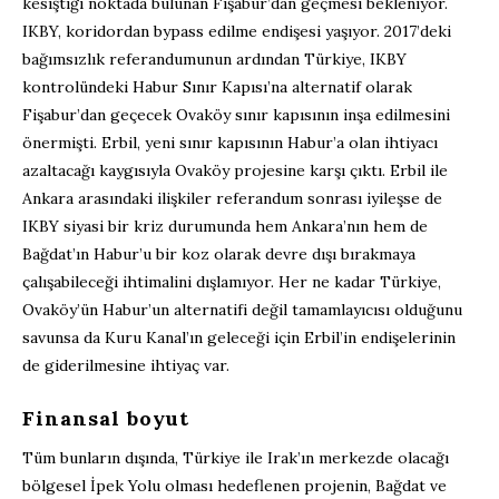
kesiştiği noktada bulunan Fişabur’dan geçmesi bekleniyor.
IKBY, koridordan bypass edilme endişesi yaşıyor. 2017’deki
bağımsızlık referandumunun ardından Türkiye, IKBY
kontrolündeki Habur Sınır Kapısı’na alternatif olarak
Fişabur’dan geçecek Ovaköy sınır kapısının inşa edilmesini
önermişti. Erbil, yeni sınır kapısının Habur’a olan ihtiyacı
azaltacağı kaygısıyla Ovaköy projesine karşı çıktı. Erbil ile
Ankara arasındaki ilişkiler referandum sonrası iyileşse de
IKBY siyasi bir kriz durumunda hem Ankara’nın hem de
Bağdat’ın Habur’u bir koz olarak devre dışı bırakmaya
çalışabileceği ihtimalini dışlamıyor. Her ne kadar Türkiye,
Ovaköy’ün Habur’un alternatifi değil tamamlayıcısı olduğunu
savunsa da Kuru Kanal’ın geleceği için Erbil’in endişelerinin
de giderilmesine ihtiyaç var.
Finansal boyut
Tüm bunların dışında, Türkiye ile Irak’ın merkezde olacağı
bölgesel İpek Yolu olması hedeflenen projenin, Bağdat ve