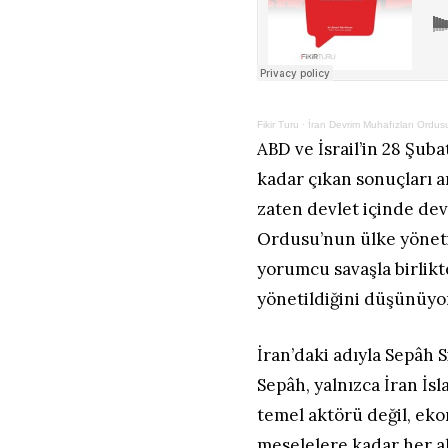
Fikir Turu
·
İran Devrim Muhafızları Ordusu
ABD ve İsrail’in 28 Şuba
kadar çıkan sonuçları a
zaten devlet içinde de
Ordusu’nun ülke yöneti
yorumcu savaşla birlikt
yönetildiğini düşünüyo
İran’daki adıyla Sepâh S
Sepâh, yalnızca İran İ
temel aktörü değil, eko
meselelere kadar her al