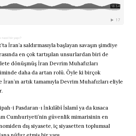
 nasıl bir yapı?
t’ta İran’a saldırmasıyla başlayan savaşın şimdiye
rasında en çok tartışılan unsurlardan biri de
vlete dönüşmüş İran Devrim Muhafızları
minde daha da artan rolü. Öyle ki birçok
e İran’ın artık tamamıyla Devrim Muhafızları eliyle
r.
ipah-i Pasdaran-ı İnkılâbî İslamî ya da kısaca
slam Cumhuriyeti’nin güvenlik mimarisinin en
nomiden dış siyasete, iç siyasetten toplumsal
ana nüfuz etmiş bir yapı.