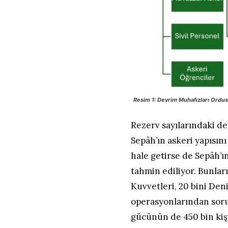
Resim 1: Devrim Muhafızları Ordus
Rezerv sayılarındaki değ
Sepâh’ın askeri yapısın
hale getirse de Sepâh’ı
tahmin ediliyor. Bunlar
Kuvvetleri, 20 bini Den
operasyonlarından sorum
gücünün de 450 bin kişi