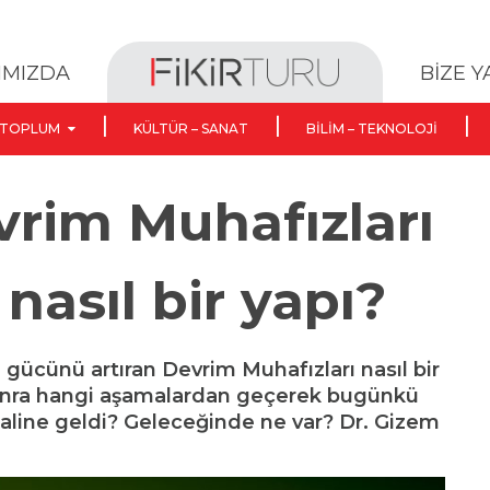
BİZE 
IMIZDA
TOPLUM
KÜLTÜR – SANAT
BILIM – TEKNOLOJI
vrim Muhafızları
nasıl bir yapı?
te gücünü artıran Devrim Muhafızları nasıl bir
onra hangi aşamalardan geçerek bugünkü
 haline geldi? Geleceğinde ne var? Dr. Gizem