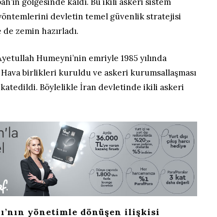
h’ın gölgesinde kaldı. Bu ikili askeri sistem
 yöntemlerini devletin temel güvenlik stratejisi
de zemin hazırladı.
yetullah Humeyni’nin emriyle 1985 yılında
 Hava birlikleri kuruldu ve askeri kurumsallaşması
atedildi. Böylelikle İran devletinde ikili askeri
ı’nın yönetimle dönüşen ilişkisi