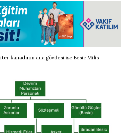
liter kanadının ana gövdesi ise Besic Milis