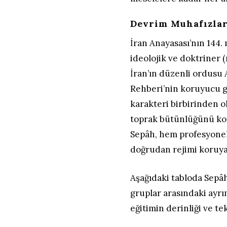
Devrim Muhafızları
İran Anayasası’nın 144. 
ideolojik ve doktriner 
İran’ın düzenli ordusu 
Rehberi’nin koruyucu g
karakteri birbirinden ol
toprak bütünlüğünü ko
Sepâh, hem profesyonel 
doğrudan rejimi koruyan
Aşağıdaki tabloda Sepâ
gruplar arasındaki ayrı
eğitimin derinliği ve t