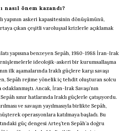
ı nasıl önem kazandı?
lı yapının askeri kapasitesinin dönüşümünü,
aya çıkan çeşitli varoluşsal krizlerle açıklamak
ilatı yapısına benzeyen Sepâh, 1980-1988 İran-Irak
genişlemelerle ideolojik-askeri bir kurumsallaşma
’nın ilk aşamalarında Iraklı güçlere karşı savaşı
, Sepâh rejime yönelik iç tehdit oluşturan solcu
a odaklanmıştı. Ancak, İran-Irak Savaşı’nın
epâh sınır hatlarında Iraklı güçlerle çatışıyordu.
rılması ve savaşın yayılmasıyla birlikte Sepâh,
müşterek operasyonlara katılmaya başladı. Bu
ındaki güç dengesi Arteş’ten Sepâh’a doğru