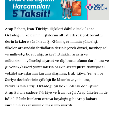
Arap Baharı, İran-Türkiye ilişkileri dâhil olmak üzere
Ortadoğu ülkelerinin ilişkilerini altüst ederek çok boyutlu
derin krizlere sürükledi. Şii-Sünni geriliminin yükselişi,
ülkeler arasındaki ihtilafların derinleşerek dinsel, mezhepsel
ve milliyetçi boyut alışı, askerî ittifaklar arayışı ve
militarizmin yükselişi, siyaset ve diplomasi alanın daralması ve
güvenlik/askerî yöntemlerin baskın stratejilere dönüşmesi,
vekâlet savaşlarının kurumsallaşması, Irak, Libya, Yemen ve
Suriye devletlerinin çöküşü ile Mısır’ın zayıflaması,
radikalizmin artışı, Ortadoğu’yu köklü olarak dönüştürdü.
Arap Baharı sadece Türkiye ve İran’ı değil, Arap ülkelerini de
böldü. Bütün bunların ortaya koyduğu gibi Arap Baharı
sürecinin kazananının olması imkânsızdı.