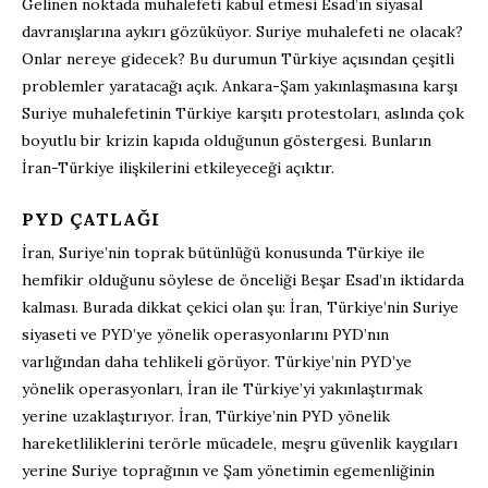
Gelinen noktada muhalefeti kabul etmesi Esad’ın siyasal
davranışlarına aykırı gözüküyor. Suriye muhalefeti ne olacak?
Onlar nereye gidecek? Bu durumun Türkiye açısından çeşitli
problemler yaratacağı açık. Ankara-Şam yakınlaşmasına karşı
Suriye muhalefetinin Türkiye karşıtı protestoları, aslında çok
boyutlu bir krizin kapıda olduğunun göstergesi. Bunların
İran-Türkiye ilişkilerini etkileyeceği açıktır.
PYD ÇATLAĞI
İran, Suriye’nin toprak bütünlüğü konusunda Türkiye ile
hemfikir olduğunu söylese de önceliği Beşar Esad’ın iktidarda
kalması. Burada dikkat çekici olan şu: İran, Türkiye’nin Suriye
siyaseti ve PYD’ye yönelik operasyonlarını PYD’nın
varlığından daha tehlikeli görüyor. Türkiye’nin PYD’ye
yönelik operasyonları, İran ile Türkiye’yi yakınlaştırmak
yerine uzaklaştırıyor. İran, Türkiye’nin PYD yönelik
hareketliliklerini terörle mücadele, meşru güvenlik kaygıları
yerine Suriye toprağının ve Şam yönetimin egemenliğinin