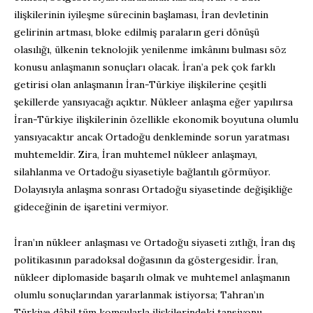
ilişkilerinin iyileşme sürecinin başlaması, İran devletinin
gelirinin artması, bloke edilmiş paraların geri dönüşü
olasılığı, ülkenin teknolojik yenilenme imkânını bulması söz
konusu anlaşmanın sonuçları olacak. İran’a pek çok farklı
getirisi olan anlaşmanın İran-Türkiye ilişkilerine çeşitli
şekillerde yansıyacağı açıktır. Nükleer anlaşma eğer yapılırsa
İran-Türkiye ilişkilerinin özellikle ekonomik boyutuna olumlu
yansıyacaktır ancak Ortadoğu denkleminde sorun yaratması
muhtemeldir. Zira, İran muhtemel nükleer anlaşmayı,
silahlanma ve Ortadoğu siyasetiyle bağlantılı görmüyor.
Dolayısıyla anlaşma sonrası Ortadoğu siyasetinde değişikliğe
gideceğinin de işaretini vermiyor.
İran’ın nükleer anlaşması ve Ortadoğu siyaseti zıtlığı, İran dış
politikasının paradoksal doğasının da göstergesidir. İran,
nükleer diplomaside başarılı olmak ve muhtemel anlaşmanın
olumlu sonuçlarından yararlanmak istiyorsa; Tahran’ın
Türkiye dâhil tüm komşularla ilişkilerindeki tansiyonu