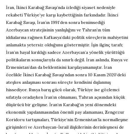
İran, İkinci Karabağ Savaşı’nda izlediği siyaset nedeniyle
rekabeti Türkiye’ye karşı kaybettiğinin farkındadır. İkinci
Karabağ Savaşı, İran’ın 1991’den sonra benimsediği
Azerbaycan stratejisinin yanlışlığını ve Tahran’ın tüm
iddialarına rağmen Kafkasya’daki politik süreçlerin mahiyetini
anlamakta yetersiz olduğunu göstermiştir. İşin ilginç tarafı;
İran’ın hayal kırıklığı sadece Azerbaycan’a yönelik yürüttüğü
politikaların sonuçlarıyla da sınırlı değil. İran aslında, Rusya ve
Ermenistan’dan da beklentisini karşılayamamıştır. İran
özelikle İkinci Karabağ Savaşı’ndan sonra 10 Kasım 2020’deki
ateşkes anlaşması sonrası süreçte kendisini dışlanmış
hissediyor. Rusya barış gücü olarak, Türkiye ise gözlemci
sıfatıyla oradayken İran’ın olmaması, Tahran açısından küçük
düşürücü bir gelişme. İran’ın Karabağ’ın yeni dönemdeki
ekonomik yapılanmasından önemli pay alamaması, Zengezur
Koridoru tartışmaları, Türkiye’nin Ermenistan’la normalleşme
girişimleri ve Azerbaycan-İsrail ilişkilerinin derinleşmesi de