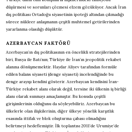
düşürmesi ve sorunları çözmesi elzem gözüküyor. Ancak İran
dış politikası Ortadoğu siyasetinin ipoteği altından çıkmadığı
sürece nükleer anlaşmanın çeşitli muhtemel getirilerinden
yararlanma olasılığı düşüktür.
AZERBAYCAN FAKTÖRÜ
Azerbaycan’ın dış politikasının en öncelikli stratejilerinden
biri, Rusya ile Batı’nın; Türkiye ile İran’ın jeopolitik rekabet
alanına dönüşmemektir. Haydar Aliyev tarafından formüle
edilen balans siyaseti (denge siyaseti) incelendiğinde bu
denge arayışı kendini gösterir. Azerbaycan kendisini İran-
Türkiye rekabet alanı olarak değil, tersine iki ülkenin iş birliği
alanı olarak sunmayı amaçlamıştır. Bu konuda çeşitli
girişimlerinin olduğunu da söyleyebiliriz. Azerbaycan bu
ülkelerle olan ilişkilerinin, diğer ülkeye yönelik karşıtlık
esasında ittifak ve blok oluşturma çabası olmadığını
belirtmeyi hedeflemiştir. İlk toplantısı 2011’de Urumiye’de