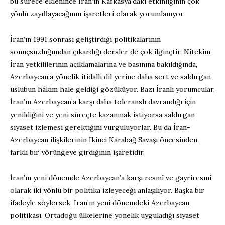
bu sürece eklenince İran’ın Kafkasya’daki etkinliğinin çok
yönlü zayıflayacağının işaretleri olarak yorumlanıyor.
İran’ın 1991 sonrası geliştirdiği politikalarının
sonuçsuzluğundan çıkardığı dersler de çok ilginçtir. Nitekim
İran yetkililerinin açıklamalarına ve basınına bakıldığında,
Azerbaycan’a yönelik itidalli dil yerine daha sert ve saldırgan
üslubun hâkim hale geldiği gözüküyor. Bazı İranlı yorumcular,
İran’ın Azerbaycan’a karşı daha toleranslı davrandığı için
yenildiğini ve yeni süreçte kazanmak istiyorsa saldırgan
siyaset izlemesi gerektiğini vurguluyorlar. Bu da İran-
Azerbaycan ilişkilerinin İkinci Karabağ Savaşı öncesinden
farklı bir yörüngeye girdiğinin işaretidir.
İran’ın yeni dönemde Azerbaycan’a karşı resmî ve gayriresmî
olarak iki yönlü bir politika izleyeceği anlaşılıyor. Başka bir
ifadeyle söylersek, İran’ın yeni dönemdeki Azerbaycan
politikası, Ortadoğu ülkelerine yönelik uyguladığı siyaset