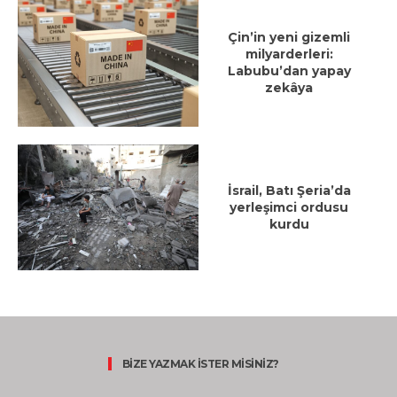
Çin’in yeni gizemli
milyarderleri:
Labubu’dan yapay
zekâya
İsrail, Batı Şeria’da
yerleşimci ordusu
kurdu
BİZE YAZMAK İSTER MİSİNİZ?