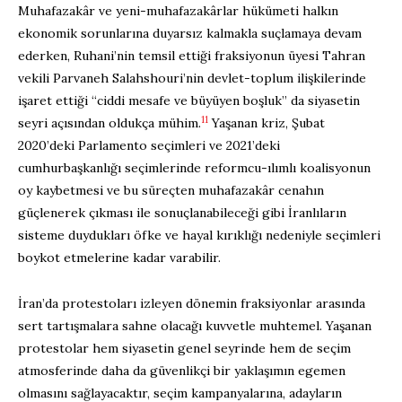
Muhafazakâr ve yeni-muhafazakârlar hükümeti halkın
ekonomik sorunlarına duyarsız kalmakla suçlamaya devam
ederken, Ruhani’nin temsil ettiği fraksiyonun üyesi Tahran
vekili Parvaneh Salahshouri’nin devlet-toplum ilişkilerinde
işaret ettiği “ciddi mesafe ve büyüyen boşluk” da siyasetin
11
seyri açısından oldukça mühim.
Yaşanan kriz, Şubat
2020’deki Parlamento seçimleri ve 2021’deki
cumhurbaşkanlığı seçimlerinde reformcu-ılımlı koalisyonun
oy kaybetmesi ve bu süreçten muhafazakâr cenahın
güçlenerek çıkması ile sonuçlanabileceği gibi İranlıların
sisteme duydukları öfke ve hayal kırıklığı nedeniyle seçimleri
boykot etmelerine kadar varabilir.
İran’da protestoları izleyen dönemin fraksiyonlar arasında
sert tartışmalara sahne olacağı kuvvetle muhtemel. Yaşanan
protestolar hem siyasetin genel seyrinde hem de seçim
atmosferinde daha da güvenlikçi bir yaklaşımın egemen
olmasını sağlayacaktır, seçim kampanyalarına, adayların