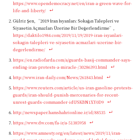
https://www.opendemocracy.net/en/iran-a-green-wave-for-
life-and-liberty/
Gülriz Şen, “2019 İran İsyanları: Sokağın Talepleri ve
Siyasetin Açmazları Üzerine Bir Değerlendirme”,
https://daktilo1984.com/2019/11/19/2019-iran-isyanlari-
sokagin-talepleri-ve-siyasetin-acmazlari-uzerine-bir-
degerlendirme/
https://en.radiofarda.com/a/guards-basij-commander-says-
ending-iran-protests-a-miracle-/30286393.html
http://www.iran-daily.com/News/261843.html
https://www.reuters.com/article/us-iran-gasoline-protests-
guards/iran-should-punish-mercenaries-for-recent-
unrest-guards-commander-idUSKBN1XY0D9
http://newspaper.hamshahrionline.ir/id/88535
https://www.dw.com/fa-ir/a-51385958
https://www.amnesty.org/en/latest/news/2019/11/iran-