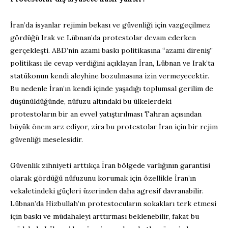
İran’da isyanlar rejimin bekası ve güvenliği için vazgeçilmez
gördüğü Irak ve Lübnan’da protestolar devam ederken
gerçekleşti. ABD’nin azami baskı politikasına “azami direniş”
politikası ile cevap verdiğini açıklayan İran, Lübnan ve Irak’ta
statükonun kendi aleyhine bozulmasına izin vermeyecektir.
Bu nedenle İran’ın kendi içinde yaşadığı toplumsal gerilim de
düşünüldüğünde, nüfuzu altındaki bu ülkelerdeki
protestoların bir an evvel yatıştırılması Tahran açısından
büyük önem arz ediyor, zira bu protestolar İran için bir rejim
güvenliği meselesidir.
Güvenlik zihniyeti arttıkça İran bölgede varlığının garantisi
olarak gördüğü nüfuzunu korumak için özellikle İran’ın
vekaletindeki güçleri üzerinden daha agresif davranabilir.
Lübnan’da Hizbullah’ın protestocuların sokakları terk etmesi
için baskı ve müdahaleyi arttırması beklenebilir, fakat bu