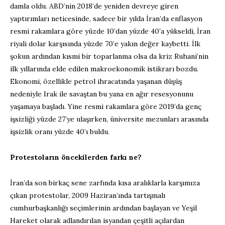
damla oldu. ABD’nin 2018’de yeniden devreye giren
yaptırımları neticesinde, sadece bir yılda İran’da enflasyon
resmi rakamlara göre yüzde 10’dan yüzde 40’a yükseldi, İran
riyali dolar karşısında yüzde 70’e yakın değer kaybetti. İlk
şokun ardından kısmi bir toparlanma olsa da kriz Ruhani’nin
ilk yıllarında elde edilen makroekonomik istikrarı bozdu.
Ekonomi, özellikle petrol ihracatında yaşanan düşüş
nedeniyle Irak ile savaştan bu yana en ağır resesyonunu
yaşamaya başladı. Yine resmi rakamlara göre 2019’da genç
işsizliği yüzde 27’ye ulaşırken, üniversite mezunları arasında
işsizlik oranı yüzde 40’ı buldu.
Protestoların öncekilerden farkı ne?
İran’da son birkaç sene zarfında kısa aralıklarla karşımıza
çıkan protestolar, 2009 Haziran’ında tartışmalı
cumhurbaşkanlığı seçimlerinin ardından başlayan ve Yeşil
Hareket olarak adlandırılan isyandan çeşitli açılardan