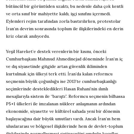
bütüncül bir görüntüden uzaktı, bu nedenle daha çok kentli
ve orta sınıf bir mahiyette kaldı, işçi sınıfını içermedi.
Eylemleri rejim tarafından zorla bastırılırken, protestolar
İran’ın devrim sonrasında toplum ile ilişkilerindeki en derin
kriz olarak anılıyordu.
Yeşil Hareket’e destek verenlerin bir kısmı, önceki
Cumhurbaşkanı Mahmud Ahmedinejad döneminde İran’ın iç
ve dış siyasetinde gitgide artan güvenlik ikliminden
kurtulmak için ülkeyi terk etti. İran’da kalan reformcu
seçmenin büyük çoğunluğu ise 2013’te cumhurbaşkanlığı
seçimlerinde destekledikleri Hasan Ruhani’nin ılımlı
mesajlarıyla sistem ile “barıştı”. Reformcu seçmenin bilhassa
P5+1 ülkeleri ile imzalanan nükleer anlaşmanın ardından
ekonomide, siyasette ve kültürel sahada yeni bir dönemin
başlayacağına dair büyük umutları vardı. Ancak İran’ın hem
uluslararası ve bölgesel ilişkilerinde hem de devlet-toplum
ilişkilerinde normalleşmeyi getireceğini umduğu koşullar