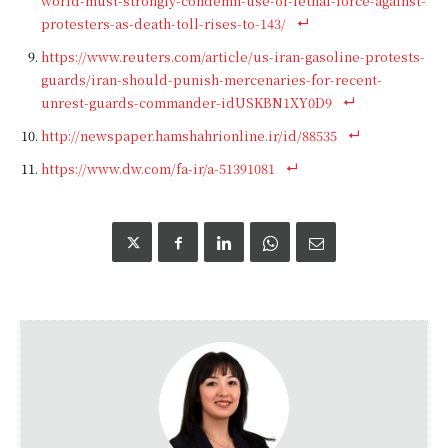
world-must-strongly-condemn-use-of-lethal-force-against-
protesters-as-death-toll-rises-to-143/
https://www.reuters.com/article/us-iran-gasoline-protests-
guards/iran-should-punish-mercenaries-for-recent-
unrest-guards-commander-idUSKBN1XY0D9
http://newspaper.hamshahrionline.ir/id/88535
https://www.dw.com/fa-ir/a-51391081