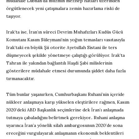
müdahale Lübnan’da müzmin mezhep hatları üzerinden
örgütlenecek yeni çatışmalara zemin hazırlama riski de
taşıyor.
Irak’ta ise, İran’ın süreci Devrim Muhafızları Kudüs Gücü
Komutanı Kasım Süleymani’nin yoğun temasları vasıtasıyla
Irak’taki en büyük Şii otorite Ayetullah Sistani ile ters
düşmeyecek şekilde yönetmeye çalıştığı görülüyor. Irak’ta
Tahran ile yakından bağlantılı Haşdi Şabi milislerinin
gösterilere müdahale etmesi durumunda şiddet daha fazla
tırmanacaktır.
Tüm bunlar yaşanırken, Cumhurbaşkanı Ruhani’nin içeride
nükleer anlaşmaya karşı yükselen eleştirilere rağmen, Kasım
2020’deki ABD Başkanlık seçimlerine dek İran’ı anlaşmada
tutmaya çabaladığını belirtmek gerekiyor.. Ruhani anlaşma
uyarınca İran’a yönelik silah ambargosunun 2020’de sona
ereceğini vurgulayarak anlaşmanın ekonomik beklentileri