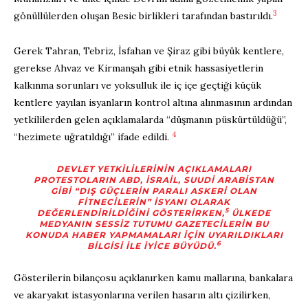
3
gönüllülerden oluşan Besic birlikleri tarafından bastırıldı.
Gerek Tahran, Tebriz, İsfahan ve Şiraz gibi büyük kentlere,
gerekse Ahvaz ve Kirmanşah gibi etnik hassasiyetlerin
kalkınma sorunları ve yoksulluk ile iç içe geçtiği küçük
kentlere yayılan isyanların kontrol altına alınmasının ardından
yetkililerden gelen açıklamalarda “düşmanın püskürtüldüğü”,
4
“hezimete uğratıldığı” ifade edildi.
DEVLET YETKILILERININ AÇIKLAMALARI
PROTESTOLARIN ABD, İSRAIL, SUUDI ARABISTAN
GIBI “DIŞ GÜÇLERIN PARALI ASKERI OLAN
FITNECILERIN” ISYANI OLARAK
5
DEĞERLENDIRILDIĞINI GÖSTERIRKEN,
ÜLKEDE
MEDYANIN SESSIZ TUTUMU GAZETECILERIN BU
KONUDA HABER YAPMAMALARI IÇIN UYARILDIKLARI
6
BILGISI ILE IYICE BÜYÜDÜ.
Gösterilerin bilançosu açıklanırken kamu mallarına, bankalara
ve akaryakıt istasyonlarına verilen hasarın altı çizilirken,