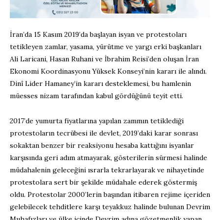
İran’da 15 Kasım 2019’da başlayan isyan ve protestoları
tetikleyen zamlar, yasama, yürütme ve yargı erki başkanları
Ali Laricani, Hasan Ruhani ve İbrahim Reisi’den oluşan İran
Ekonomi Koordinasyonu Yüksek Konseyi’nin kararı ile alındı.
Dinî Lider Hamaney’in kararı desteklemesi, bu hamlenin
müesses nizam tarafından kabul gördüğünü teyit etti.
2017’de yumurta fiyatlarına yapılan zammın tetiklediği
protestoların tecrübesi ile devlet, 2019’daki karar sonrası
sokaktan benzer bir reaksiyonu hesaba kattığını isyanlar
karşısında geri adım atmayarak, gösterilerin sürmesi halinde
müdahalenin geleceğini ısrarla tekrarlayarak ve nihayetinde
protestolara sert bir şekilde müdahale ederek göstermiş
oldu. Protestolar 2000’lerin başından itibaren rejime içeriden
gelebilecek tehditlere karşı teyakkuz halinde bulunan Devrim
Muhafızları ve ülke içinde Devrim adına gözetmenlik yapan