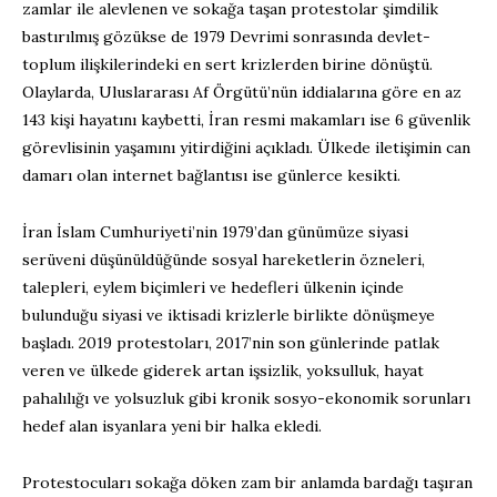
zamlar ile alevlenen ve sokağa taşan protestolar şimdilik
bastırılmış gözükse de 1979 Devrimi sonrasında devlet-
toplum ilişkilerindeki en sert krizlerden birine dönüştü.
Olaylarda, Uluslararası Af Örgütü’nün iddialarına göre en az
143 kişi hayatını kaybetti, İran resmi makamları ise 6 güvenlik
görevlisinin yaşamını yitirdiğini açıkladı. Ülkede iletişimin can
damarı olan internet bağlantısı ise günlerce kesikti.
İran İslam Cumhuriyeti’nin 1979’dan günümüze siyasi
serüveni düşünüldüğünde sosyal hareketlerin özneleri,
talepleri, eylem biçimleri ve hedefleri ülkenin içinde
bulunduğu siyasi ve iktisadi krizlerle birlikte dönüşmeye
başladı. 2019 protestoları, 2017’nin son günlerinde patlak
veren ve ülkede giderek artan işsizlik, yoksulluk, hayat
pahalılığı ve yolsuzluk gibi kronik sosyo-ekonomik sorunları
hedef alan isyanlara yeni bir halka ekledi.
Protestocuları sokağa döken zam bir anlamda bardağı taşıran