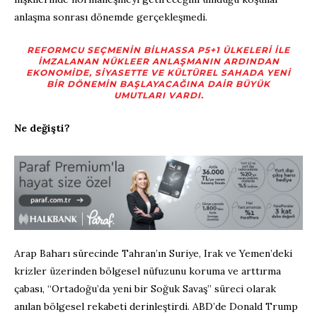
anlaşma sonrası dönemde gerçekleşmedi.
REFORMCU SEÇMENIN BILHASSA P5+1 ÜLKELERI ILE
IMZALANAN NÜKLEER ANLAŞMANIN ARDINDAN
EKONOMIDE, SIYASETTE VE KÜLTÜREL SAHADA YENI
BIR DÖNEMIN BAŞLAYACAĞINA DAIR BÜYÜK
UMUTLARI VARDI.
Ne değişti?
Arap Baharı sürecinde Tahran’ın Suriye, Irak ve Yemen’deki
krizler üzerinden bölgesel nüfuzunu koruma ve arttırma
çabası, “Ortadoğu’da yeni bir Soğuk Savaş” süreci olarak
anılan bölgesel rekabeti derinleştirdi. ABD’de Donald Trump