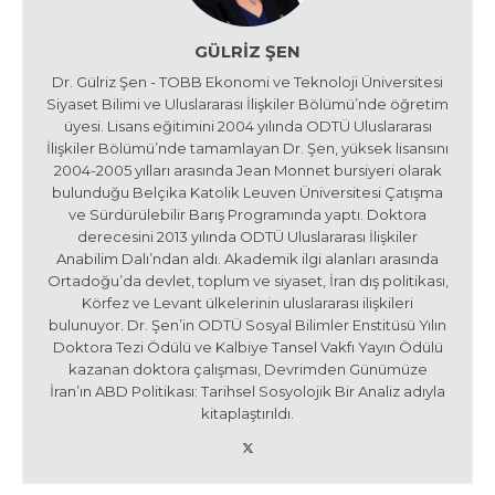
GÜLRIZ ŞEN
Dr. Gülriz Şen - TOBB Ekonomi ve Teknoloji Üniversitesi
Siyaset Bilimi ve Uluslararası İlişkiler Bölümü’nde öğretim
üyesi. Lisans eğitimini 2004 yılında ODTÜ Uluslararası
İlişkiler Bölümü’nde tamamlayan Dr. Şen, yüksek lisansını
2004-2005 yılları arasında Jean Monnet bursiyeri olarak
bulunduğu Belçika Katolik Leuven Üniversitesi Çatışma
ve Sürdürülebilir Barış Programında yaptı. Doktora
derecesini 2013 yılında ODTÜ Uluslararası İlişkiler
Anabilim Dalı’ndan aldı. Akademik ilgi alanları arasında
Ortadoğu’da devlet, toplum ve siyaset, İran dış politikası,
Körfez ve Levant ülkelerinin uluslararası ilişkileri
bulunuyor. Dr. Şen’in ODTÜ Sosyal Bilimler Enstitüsü Yılın
Doktora Tezi Ödülü ve Kalbiye Tansel Vakfı Yayın Ödülü
kazanan doktora çalışması, Devrimden Günümüze
İran’ın ABD Politikası: Tarihsel Sosyolojik Bir Analiz adıyla
kitaplaştırıldı.