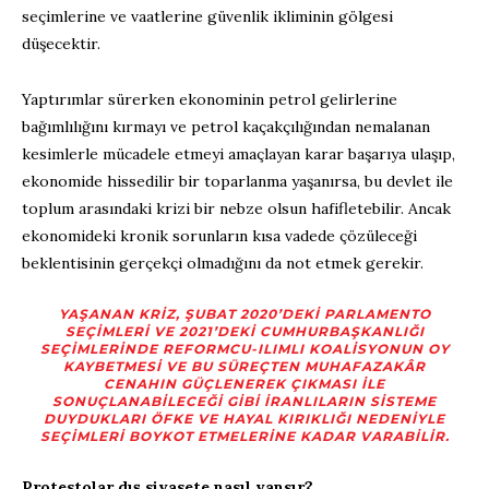
seçimlerine ve vaatlerine güvenlik ikliminin gölgesi
düşecektir.
Yaptırımlar sürerken ekonominin petrol gelirlerine
bağımlılığını kırmayı ve petrol kaçakçılığından nemalanan
kesimlerle mücadele etmeyi amaçlayan karar başarıya ulaşıp,
ekonomide hissedilir bir toparlanma yaşanırsa, bu devlet ile
toplum arasındaki krizi bir nebze olsun hafifletebilir. Ancak
ekonomideki kronik sorunların kısa vadede çözüleceği
beklentisinin gerçekçi olmadığını da not etmek gerekir.
YAŞANAN KRIZ, ŞUBAT 2020’DEKI PARLAMENTO
SEÇIMLERI VE 2021’DEKI CUMHURBAŞKANLIĞI
SEÇIMLERINDE REFORMCU-ILIMLI KOALISYONUN OY
KAYBETMESI VE BU SÜREÇTEN MUHAFAZAKÂR
CENAHIN GÜÇLENEREK ÇIKMASI ILE
SONUÇLANABILECEĞI GIBI İRANLILARIN SISTEME
DUYDUKLARI ÖFKE VE HAYAL KIRIKLIĞI NEDENIYLE
SEÇIMLERI BOYKOT ETMELERINE KADAR VARABILIR.
Protestolar dış siyasete nasıl yansır?