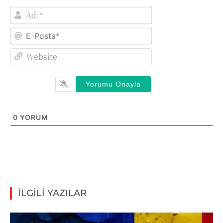
Ad:*
E-
Posta*
Website
0
YORUM
İLGİLİ YAZILAR