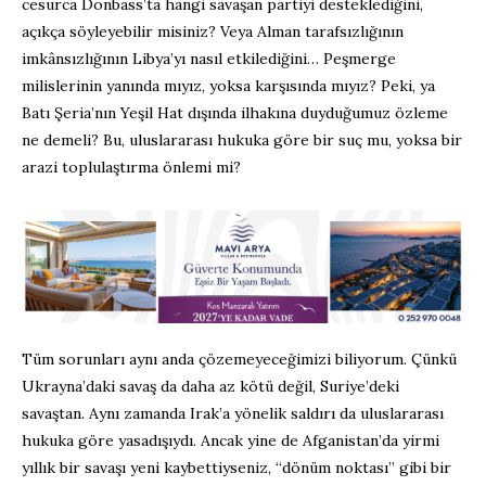
cesurca Donbass’ta hangi savaşan partiyi desteklediğini,
açıkça söyleyebilir misiniz? Veya Alman tarafsızlığının
imkânsızlığının Libya’yı nasıl etkilediğini… Peşmerge
milislerinin yanında mıyız, yoksa karşısında mıyız? Peki, ya
Batı Şeria’nın Yeşil Hat dışında ilhakına duyduğumuz özleme
ne demeli? Bu, uluslararası hukuka göre bir suç mu, yoksa bir
arazi toplulaştırma önlemi mi?
Tüm sorunları aynı anda çözemeyeceğimizi biliyorum. Çünkü
Ukrayna’daki savaş da daha az kötü değil, Suriye’deki
savaştan. Aynı zamanda Irak’a yönelik saldırı da uluslararası
hukuka göre yasadışıydı. Ancak yine de Afganistan’da yirmi
yıllık bir savaşı yeni kaybettiyseniz, “dönüm noktası” gibi bir