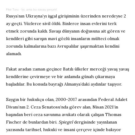
Fikir Turu
·
İyi, ama bu savaş gerçek!
Rusya’nın Ukrayna’yı işgal girişiminin üzerinden neredeyse 2
ay geçti. Yüzlerce sivil öldü. Binlerce insan evlerini terk
etmek zorunda kaldı. Savaşı dünyanın doğusuna ait gören ve
kendileri gibi sarışın mavi gözlü insanların mülteci olmak
zorunda kalmalarına bazı Avrupalılar şaşırmaktan kendini
alamadı.
Fakat aradan zaman geçince Batılı ülkeler merceği yavaş yavaş
kendilerine çevirmeye ve bir anlamda günah çıkarmaya
başladılar. Bu konuda bayrağı Almanya’daki aydınlar taşıyor.
Saygın bir hukukçu olan, 2000-2017 arasından Federal Adalet
Divanı’nın 2. Ceza Senatosu’nda görev alan, Nisan 2021’in
başından beri ceza savunma avukatı olarak çalışan Thomas
Fischer de bunlardan biri.
Spiegel
dergisinde yayınlanan
yazısında tarihsel, hukuki ve insani çerçeve içinde bakıyor