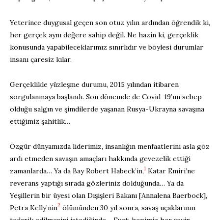
Yeterince duygusal geçen son otuz yılın ardından öğrendik ki,
her gerçek aynı değere sahip değil. Ne hazin ki, gerçeklik
konusunda yapabileceklarımız sınırlıdır ve böylesi durumlar
insanı çaresiz kılar.
Gerçeklikle yüzleşme durumu, 2015 yılından itibaren
sorgulanmaya başlandı. Son dönemde de Covid-19’un sebep
olduğu salgın ve şimdilerde yaşanan Rusya-Ukrayna savaşına
ettiğimiz şahitlik…
Özgür dünyamızda liderimiz, insanlığın menfaatlerini asla göz
ardı etmeden savaşın amaçları hakkında gevezelik ettiği
1
zamanlarda… Ya da Bay Robert Habeck’in,
Katar Emiri’ne
reverans yaptığı sırada gözleriniz dolduğunda… Ya da
Yeşillerin bir üyesi olan Dışişleri Bakanı [Annalena Baerbock],
2
Petra Kelly’nin
ölümünden 30 yıl sonra, savaş uçaklarının
tedarik edilmesini istediğinde… Evet; hepimiz her şeyin