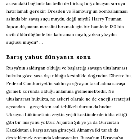
arasındaki bağlantıdan belki de birkaç hoş olmayan soruyu
hatırlamak gerekir: Dresden ve Hamburg’un bombalanması
aslında bir savaş suçu muydu, değil miydi? Harry Truman,
Japon düşmanın moralini bozmak için bir hamlede 130 bin
sivili öldürdüğünde bir kahraman mıydı, yoksa yüzyılın
suçlusu muydu? …
Barış yahut dünyanın sonu
Rusya’nın saldırgan olduğu ve başlattığı savaşın uluslararası
hukuka göre yasa dışı olduğu kesinlikle doğrudur. Elbette bu,
Federal Cumhuriyet’in saldırıya uğrayan taraf adına savaşa
girmek zorunda olduğu anlamına gelmemektedir. Ne
uluslararası hukukta, ne askeri olarak, ne de enerji stratejisi
açısından – gerçekten asıl tehlikeli durum da budur –
Ukrayna hükümetinin zeytin yeşili kostümlerde iddia ettiği
gibi bir misyonu yoktur. Arjantin Şili’ye ya da Gürcistan
Kazakistan’a karşı savaşa girseydi, Almanya iki tarafı da
desteklemek zorunda kalmayacaktı. Rusya’nın Ukrayna’ya