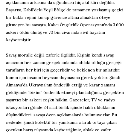
açıklamanın arkasına da sığınılması hiç akıl kârı değildir.
Başarısı, Kabil’deki Yeşil Bölge’de tamamen yozlaşmış geçici
bir kukla rejimi kurup güvence altına almaktan öteye
gitmeyen bu savaşta, Kalıcı Özgürlük Operasyonu’nda 3.600
askeri öldürülmüş ve 70 bin civarında sivil hayatını
kaybetmiştir.
Savaş moralle değil, zaferle ilgilidir. Kişinin kendi savaş
amacının her zaman gerçek anlamda ahlaki olduğu gerçeği
tarafların her biri için geçerlidir ve beklenen bir anlatıdır;
bunun için insanın heyecan duymasına gerek yoktur. Şimdi
Almanya’da Ukrayna’nın önderlik ettiği ve karar zamanı
geldiğinde “bizim” önderlik etmeyi planladığımız gerçekten
şaşırtıcı bir askeri coşku hâkim. Gazeteler, TV ve radyo
istasyonları günde 24 saat birlik içinde haklı olduklarını
düşündükleri, savaşı öven açıklamalarda bulunuyorlar. Bu
nedenle, şimdi kolektif bir yanılsama olarak ortaya çıkan
çocuksu barış rüyasında kaybettiğimiz, ahlak ve zafer