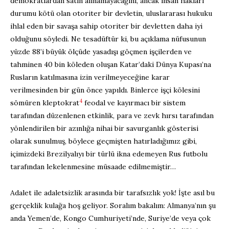
demokratlardan satın alınamayacağını, ancak insan hakları
durumu kötü olan otoriter bir devletin, uluslararası hukuku
ihlal eden bir savaşa sahip otoriter bir devletten daha iyi
olduğunu söyledi. Ne tesadüftür ki, bu açıklama nüfusunun
yüzde 88’i büyük ölçüde yasadışı göçmen işçilerden ve
tahminen 40 bin köleden oluşan Katar’daki Dünya Kupası’na
Rusların katılmasına izin verilmeyeceğine karar
verilmesinden bir gün önce yapıldı. Binlerce işçi kölesini
4
sömüren kleptokrat
feodal ve kayırmacı bir sistem
tarafından düzenlenen etkinlik, para ve zevk hırsı tarafından
yönlendirilen bir azınlığa nihai bir savurganlık gösterisi
olarak sunulmuş, böylece geçmişten hatırladığımız gibi,
içimizdeki Brezilyalıyı bir türlü ikna edemeyen Rus futbolu
tarafından lekelenmesine müsaade edilmemiştir…
Adalet ile adaletsizlik arasında bir tarafsızlık yok! İşte asıl bu
gerçeklik kulağa hoş geliyor. Soralım bakalım: Almanya’nın şu
anda Yemen’de, Kongo Cumhuriyeti’nde, Suriye’de veya çok