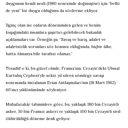
duygunun kendi nesli (1980 senesinde doğmuştur) için “belki
de yeni” bir duygu olduğunu da sözlerine ekliyor.
İlginç olan ise onların döneminden gelen ve benim
kuşağımdaki insanlara şaşırtıcı gelebilecek bakanlık
açıklamaları var. Örneğin şu: “Savaş ve barış, adalet ve
adaletsizlik sorunları söz konusu olduğunda, hiçbir ülke,
hatta Almanya bile tarafsız olamaz.”
Tesadüf o ki, bu güzel cümle, Fransa’nın, Cezayir’deki Ulusal
Kurtuluş Cephesi’yle sekiz yıl süren sömürge savaşı
sonrasında imzalanan Evian Antlaşmaları’nın (18 Mart 1962)
60’ıncı yıldönümünde söyleniyor.
Muhafazakâr tahminlere göre, bu, yaklaşık 180 bin Cezayirli
asker, 30 bin Fransız askeri ve yaklaşık 100 bin Cezayirli sivil
öldürüldüğü döneme denk geliyor.