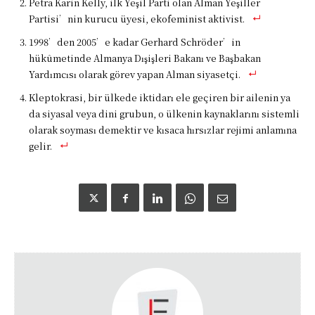
Petra Karin Kelly, ilk Yeşil Parti olan Alman Yeşiller
Partisi’nin kurucu üyesi, ekofeminist aktivist.
1998’den 2005’e kadar Gerhard Schröder’in
hükûmetinde Almanya Dışişleri Bakanı ve Başbakan
Yardımcısı olarak görev yapan Alman siyasetçi.
Kleptokrasi, bir ülkede iktidarı ele geçiren bir ailenin ya
da siyasal veya dini grubun, o ülkenin kaynaklarını sistemli
olarak soyması demektir ve kısaca hırsızlar rejimi anlamına
gelir.