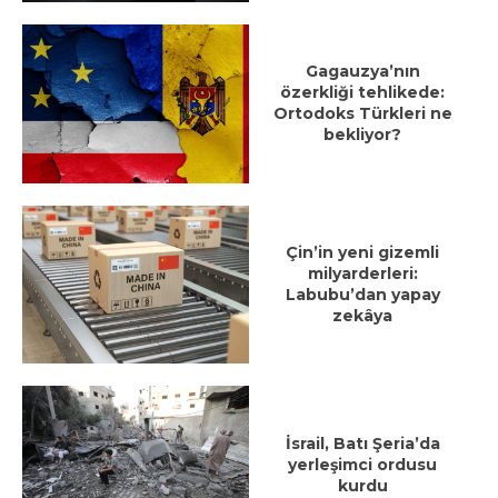
Gagauzya’nın
özerkliği tehlikede:
Ortodoks Türkleri ne
bekliyor?
Çin’in yeni gizemli
milyarderleri:
Labubu’dan yapay
zekâya
İsrail, Batı Şeria’da
yerleşimci ordusu
kurdu