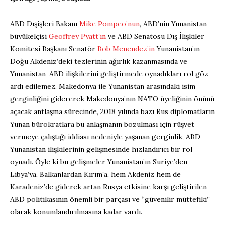
ABD Dışişleri Bakanı
Mike Pompeo’nun
, ABD’nin Yunanistan
büyükelçisi
Geoffrey Pyatt’ın
ve ABD Senatosu Dış İlişkiler
Komitesi Başkanı Senatör
Bob Menendez’in
Yunanistan’ın
Doğu Akdeniz’deki tezlerinin ağırlık kazanmasında ve
Yunanistan-ABD ilişkilerini geliştirmede oynadıkları rol göz
ardı edilemez. Makedonya ile Yunanistan arasındaki isim
gerginliğini gidererek Makedonya’nın NATO üyeliğinin önünü
açacak antlaşma sürecinde, 2018 yılında bazı Rus diplomatların
Yunan bürokratlara bu anlaşmanın bozulması için rüşvet
vermeye çalıştığı iddiası nedeniyle yaşanan gerginlik, ABD-
Yunanistan ilişkilerinin gelişmesinde hızlandırıcı bir rol
oynadı. Öyle ki bu gelişmeler Yunanistan’ın Suriye’den
Libya’ya, Balkanlardan Kırım’a, hem Akdeniz hem de
Karadeniz’de giderek artan Rusya etkisine karşı geliştirilen
ABD politikasının önemli bir parçası ve “güvenilir müttefiki”
olarak konumlandırılmasına kadar vardı.