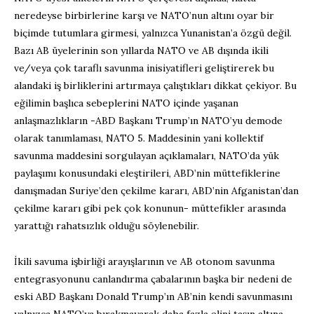
neredeyse birbirlerine karşı ve NATO’nun altını oyar bir
biçimde tutumlara girmesi, yalnızca Yunanistan’a özgü değil.
Bazı AB üyelerinin son yıllarda NATO ve AB dışında ikili
ve/veya çok taraflı savunma inisiyatifleri geliştirerek bu
alandaki iş birliklerini artırmaya çalıştıkları dikkat çekiyor. Bu
eğilimin başlıca sebeplerini NATO içinde yaşanan
anlaşmazlıkların -ABD Başkanı Trump’ın NATO’yu demode
olarak tanımlaması, NATO 5. Maddesinin yani kollektif
savunma maddesini sorgulayan açıklamaları, NATO’da yük
paylaşımı konusundaki eleştirileri, ABD’nin müttefiklerine
danışmadan Suriye’den çekilme kararı, ABD’nin Afganistan’dan
çekilme kararı gibi pek çok konunun- müttefikler arasında
yarattığı rahatsızlık olduğu söylenebilir.
İkili savuma işbirliği arayışlarının ve AB otonom savunma
entegrasyonunu canlandırma çabalarının başka bir nedeni de
eski ABD Başkanı Donald Trump’ın AB’nin kendi savunmasını
yalnızca NATO’ya bırakmayarak daha fazla elini taşın altına