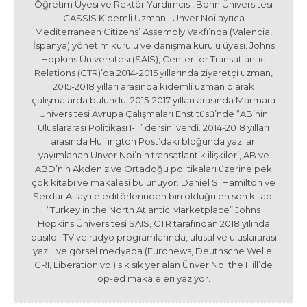
Öğretim Üyesi ve Rektör Yardımcısı, Bonn Üniversitesi
CASSIS Kıdemli Uzmanı. Ünver Noi ayrıca
Mediterranean Citizens’ Assembly Vakfı’nda (Valencia,
İspanya) yönetim kurulu ve danışma kurulu üyesi. Johns
Hopkins Üniversitesi (SAIS), Center for Transatlantic
Relations (CTR)’da 2014-2015 yıllarında ziyaretçi uzman,
2015-2018 yılları arasında kıdemli uzman olarak
çalışmalarda bulundu. 2015-2017 yılları arasında Marmara
Üniversitesi Avrupa Çalışmaları Enstitüsü’nde “AB’nin
Uluslararası Politikası I-II” dersini verdi. 2014-2018 yılları
arasında Huffington Post’daki bloğunda yazıları
yayımlanan Ünver Noi’nin transatlantik ilişkileri, AB ve
ABD’nin Akdeniz ve Ortadoğu politikaları üzerine pek
çok kitabı ve makalesi bulunuyor. Daniel S. Hamilton ve
Serdar Altay ile editörlerinden biri olduğu en son kitabı
“Turkey in the North Atlantic Marketplace” Johns
Hopkins Üniversitesi SAIS, CTR tarafından 2018 yılında
basıldı. TV ve radyo programlarında, ulusal ve uluslararası
yazılı ve görsel medyada (Euronews, Deuthsche Welle,
CRI, Liberation vb.) sık sık yer alan Ünver Noi the Hill’de
op-ed makaleleri yazıyor.