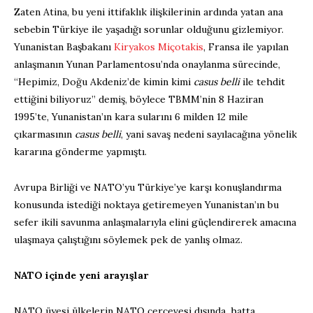
Zaten Atina, bu yeni ittifaklık ilişkilerinin ardında yatan ana
sebebin Türkiye ile yaşadığı sorunlar olduğunu gizlemiyor.
Yunanistan Başbakanı
Kiryakos Miçotakis
, Fransa ile yapılan
anlaşmanın Yunan Parlamentosu’nda onaylanma sürecinde,
“Hepimiz, Doğu Akdeniz’de kimin kimi
casus belli
ile tehdit
ettiğini biliyoruz” demiş, böylece TBMM’nin 8 Haziran
1995’te, Yunanistan’ın kara sularını 6 milden 12 mile
çıkarmasının
casus belli
, yani savaş nedeni sayılacağına yönelik
kararına gönderme yapmıştı.
Avrupa Birliği ve NATO’yu Türkiye’ye karşı konuşlandırma
konusunda istediği noktaya getiremeyen Yunanistan’ın bu
sefer ikili savunma anlaşmalarıyla elini güçlendirerek amacına
ulaşmaya çalıştığını söylemek pek de yanlış olmaz.
NATO içinde yeni arayışlar
NATO üyesi ülkelerin NATO çerçevesi dışında, hatta