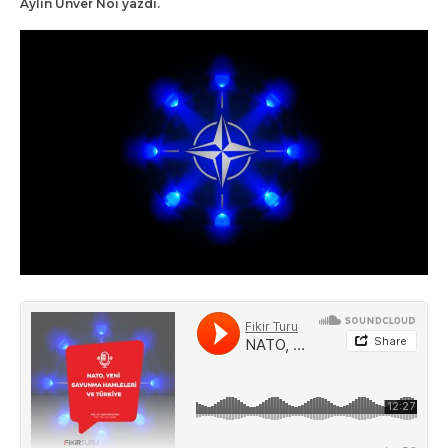
Aylin Ünver Noi yazdı.