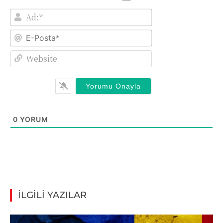
Ad:*
E-
Posta*
Website
0
YORUM
İLGİLİ YAZILAR