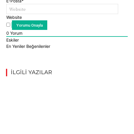
E-Posta*
Website
0
Yorum
Eskiler
En Yeniler
Beğenilenler
İLGİLİ YAZILAR