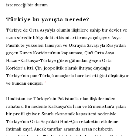
isteyeceği bir durum.
Türkiye bu yarışta nerede?
Türkiye de Orta Asya’yla olumlu ilişkilere sahip bir devlet ve
uzun süredir bölgedeki etkisini arttırmaya çalışıyor. Asya-
Pasifik’te yükselen tansiyon ve Ukrayna Savaşı’yla Rusya’dan
geçen Kuzey Koridoru’nun kapanması, Çin’i Orta Asya-
Hazar-Kafkasya-Türkiye güzergâhından geçen Orta
Koridor’a itti. Çin, jeopolitik olarak ihtiyaç duyduğu
Türkiye’nin pan-Türkçü amaçlarla hareket ettiğini düşünüyor
13
ve bundan endişeli.
Hindistan ise Türkiye’nin Pakistan’la olan ilişkilerinden
rahatsız. Bu nedenle Kafkasya’da İran ve Ermenistan’a yakın
bir profil çiziyor. Sınırlı ekonomik kapasitesi nedeniyle
Türkiye’nin Orta Asya’daki Hint-Çin rekabetini etkileme
ihtimali zayıf. Ancak taraflar arasında artan rekabetin