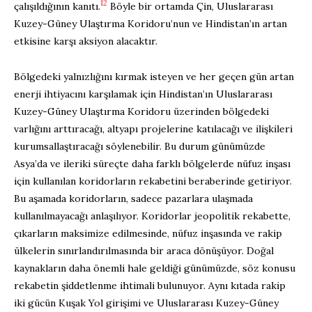
12
çalışıldığının kanıtı.
Böyle bir ortamda Çin, Uluslararası
Kuzey-Güney Ulaştırma Koridoru’nun ve Hindistan’ın artan
etkisine karşı aksiyon alacaktır.
Bölgedeki yalnızlığını kırmak isteyen ve her geçen gün artan
enerji ihtiyacını karşılamak için Hindistan’ın Uluslararası
Kuzey-Güney Ulaştırma Koridoru üzerinden bölgedeki
varlığını arttıracağı, altyapı projelerine katılacağı ve ilişkileri
kurumsallaştıracağı söylenebilir. Bu durum günümüzde
Asya’da ve ileriki süreçte daha farklı bölgelerde nüfuz inşası
için kullanılan koridorların rekabetini beraberinde getiriyor.
Bu aşamada koridorların, sadece pazarlara ulaşmada
kullanılmayacağı anlaşılıyor. Koridorlar jeopolitik rekabette,
çıkarların maksimize edilmesinde, nüfuz inşasında ve rakip
ülkelerin sınırlandırılmasında bir araca dönüşüyor. Doğal
kaynakların daha önemli hale geldiği günümüzde, söz konusu
rekabetin şiddetlenme ihtimali bulunuyor. Aynı kıtada rakip
iki gücün Kuşak Yol girişimi ve Uluslararası Kuzey-Güney