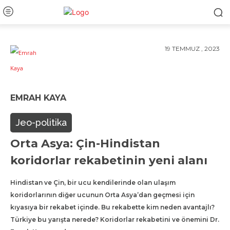
19 TEMMUZ , 2023
EMRAH KAYA
Jeo-politika
Orta Asya: Çin-Hindistan
koridorlar rekabetinin yeni alanı
Hindistan ve Çin, bir ucu kendilerinde olan ulaşım
koridorlarının diğer ucunun Orta Asya’dan geçmesi için
kıyasıya bir rekabet içinde. Bu rekabette kim neden avantajlı?
Türkiye bu yarışta nerede? Koridorlar rekabetini ve önemini Dr.