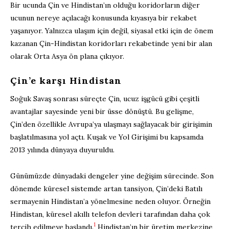
Bir ucunda Çin ve Hindistan’ın olduğu koridorların diğer
ucunun nereye açılacağı konusunda kıyasıya bir rekabet
yaşanıyor. Yalnızca ulaşım için değil, siyasal etki için de önem
kazanan Çin-Hindistan koridorları rekabetinde yeni bir alan
olarak Orta Asya ön plana çıkıyor.
Çin’e karşı Hindistan
Soğuk Savaş sonrası süreçte Çin, ucuz işgücü gibi çeşitli
avantajlar sayesinde yeni bir üsse dönüştü. Bu gelişme,
Çin’den özellikle Avrupa’ya ulaşmayı sağlayacak bir girişimin
başlatılmasına yol açtı. Kuşak ve Yol Girişimi bu kapsamda
2013 yılında dünyaya duyuruldu.
Günümüzde dünyadaki dengeler yine değişim sürecinde. Son
dönemde küresel sistemde artan tansiyon, Çin’deki Batılı
sermayenin Hindistan’a yönelmesine neden oluyor. Örneğin
Hindistan, küresel akıllı telefon devleri tarafından daha çok
1
tercih edilmeye başlandı.
Hindistan’ın bir üretim merkezine