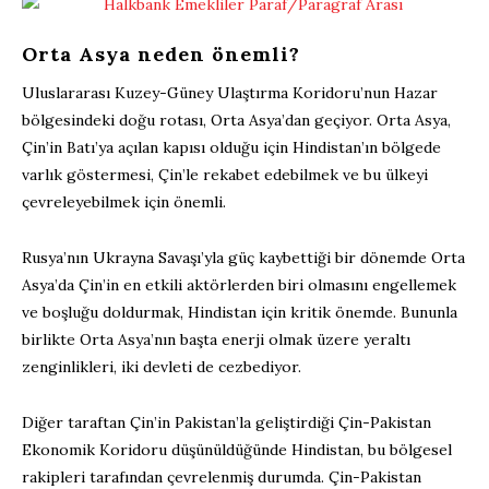
Orta Asya neden önemli?
Uluslararası Kuzey-Güney Ulaştırma Koridoru’nun Hazar
bölgesindeki doğu rotası, Orta Asya’dan geçiyor. Orta Asya,
Çin’in Batı’ya açılan kapısı olduğu için Hindistan’ın bölgede
varlık göstermesi, Çin’le rekabet edebilmek ve bu ülkeyi
çevreleyebilmek için önemli.
Rusya’nın Ukrayna Savaşı’yla güç kaybettiği bir dönemde Orta
Asya’da Çin’in en etkili aktörlerden biri olmasını engellemek
ve boşluğu doldurmak, Hindistan için kritik önemde. Bununla
birlikte Orta Asya’nın başta enerji olmak üzere yeraltı
zenginlikleri, iki devleti de cezbediyor.
Diğer taraftan Çin’in Pakistan’la geliştirdiği Çin-Pakistan
Ekonomik Koridoru düşünüldüğünde Hindistan, bu bölgesel
rakipleri tarafından çevrelenmiş durumda. Çin-Pakistan