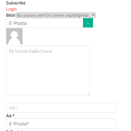
Subscribe
Login
Bildir
Ad:*