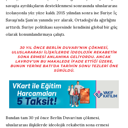
savaşta ayrılıkçıların desteklenmesi sonrasında uluslararası
izolasyonla yüz yüze kaldı. 2015 yılından sonra ise Suriye İç
Savaşı’nda Şam’ın yanında yer alarak, Ortadoğu’da ağırlığını
arttırdı. Suriye politikası sayesinde kendisini global bir güç
olarak konumlandırmaya çalıştı.
30 YIL ÖNCE BERLIN DUVARI’NIN ÇÖKMESI,
ULUSLARARASI ILIŞKILERDE IDEOLOJIK REKABETIN
SONA ERMESI ANLAMINA GELIYORDU. ANCAK
LAVROV’UN BU MAKALEDE IFADE ETTIĞI ÜZERE,
BUNUN YERINE BATI’DA TARIHIN SONU TEZLERI ÖNE
SÜRÜLDÜ.
Bundan tam 30 yıl önce Berlin Duvarı’nın çökmesi,
uluslararası ilişkilerde ideolojik rekabetin sona ermesi