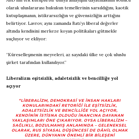
olarak uluslararası hukukun temellerinin sarsıldığını, kaotik
kutuplaşmanın, istikrarsızlığın ve güvensizliğin arttığını
belirtiyor. Lavrov, aynı zamanda Batı’yı liberal değerler
altında kendisini merkeze koyan politikaları gütmekle
suçluyor ve ekliyor:
“Küreselleşmenin meyveleri, az sayıdaki ülke ve çok uluslu
şirket tarafından kullanılıyor.”
Liberalizm eşitsizlik, adaletsizlik ve bencilliğe yol
açıyor
“LIBERALIZM, DEMOKRASI VE INSAN HAKLARI
KONULARINDAKI RETORIĞI ILE EŞITSIZLIK,
ADALETSIZLIK VE BENCILLIĞE YOL AÇIYOR,
KENDININ ISTISNA OLDUĞU INANCINA DAYANAN
YAKLAŞIMLARI ÖNE ÇIKARIYOR. OYSA LIBERALIZM –
SAĞLIKLI, BOZULMAMIŞ ANLAMINDA – GELENEKSEL
OLARAK, RUS SIYASAL DÜŞÜNCESI DE DÂHIL OLMAK
ÜZERE, DÜNYANIN ÖNEMLI BIR BILEŞENI