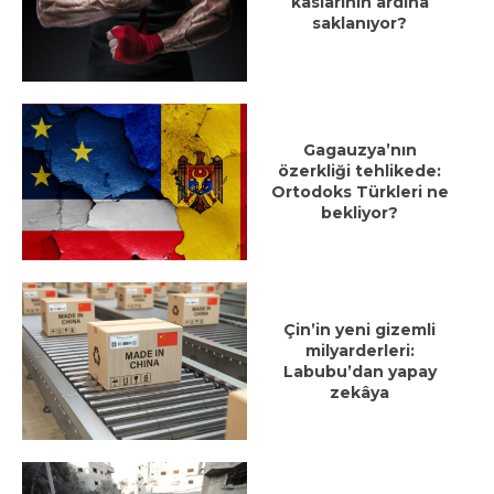
kaslarının ardına
saklanıyor?
Gagauzya’nın
özerkliği tehlikede:
Ortodoks Türkleri ne
bekliyor?
Çin’in yeni gizemli
milyarderleri:
Labubu’dan yapay
zekâya