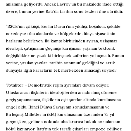
anlamına geliyordu. Ancak Lavrov’un bu makalede ifade ettiği
üzere, bunun yerine Batı’da tarihin sonu tezleri öne sürüldü:
“SSCB’nin çöküşü, Berlin Duvarı’nın yıkılışı, koşulsuz şekilde
neredeyse tüm alanlarda ve bölgelerde dünya siyasetinin
hatlarını belirleyen, iki kampı birbirinden ayıran, uzlaşmaz
ideolojik çatışmanın geçmişe karışması, yaşanan tektonik
değişiklikler ne yazık ki birleşmek zaferine yol açmadı. Bunun
yerine, yazılan yazılar ‘tarihin sonunun’ geldiğini ve artık
dünyayla ilgili kararların tek merkezden alınacağı söyledi.”
Totaliter – Demokratik rejim ayrımları devam ediyor.
Uluslararası ilişkilerin ideolojilerden arındırılmış döneme
geçiş yapamaması, ilişkilerin eşit şartlar altında kurulmasına
engel oldu. İkinci Dünya Savaşı’nın sonuçlanmasının ve
Birleşmiş Milletler’in (BM) kurulmasının üzerinden 75 yıl
geçmişken, gelinen noktada uluslararası hukuk normlarının
kökü kazınıyor, Batı’nın tek taraflı çıkarları empoze ediliyor,