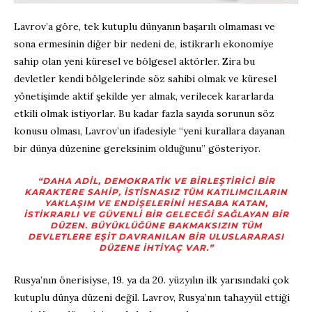
Lavrov’a göre, tek kutuplu dünyanın başarılı olmaması ve
sona ermesinin diğer bir nedeni de, istikrarlı ekonomiye
sahip olan yeni küresel ve bölgesel aktörler. Zira bu
devletler kendi bölgelerinde söz sahibi olmak ve küresel
yönetişimde aktif şekilde yer almak, verilecek kararlarda
etkili olmak istiyorlar. Bu kadar fazla sayıda sorunun söz
konusu olması, Lavrov’un ifadesiyle “yeni kurallara dayanan
bir dünya düzenine gereksinim olduğunu” gösteriyor.
“DAHA ADIL, DEMOKRATIK VE BIRLEŞTIRICI BIR
KARAKTERE SAHIP, ISTISNASIZ TÜM KATILIMCILARIN
YAKLAŞIM VE ENDIŞELERINI HESABA KATAN,
ISTIKRARLI VE GÜVENLI BIR GELECEĞI SAĞLAYAN BIR
DÜZEN. BÜYÜKLÜĞÜNE BAKMAKSIZIN TÜM
DEVLETLERE EŞIT DAVRANILAN BIR ULUSLARARASI
DÜZENE IHTIYAÇ VAR.”
Rusya’nın önerisiyse, 19. ya da 20. yüzyılın ilk yarısındaki çok
kutuplu dünya düzeni değil. Lavrov, Rusya’nın tahayyül ettiği