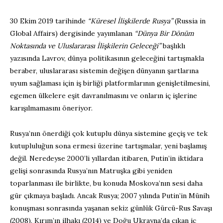
30 Ekim 2019 tarihinde
“Küresel İlişkilerde Rusya”
(Russia in
Global Affairs) dergisinde yayımlanan
“Dünya Bir Dönüm
Noktasında ve Uluslararası İlişkilerin Geleceği”
başlıklı
yazısında Lavrov, dünya politikasının geleceğini tartışmakla
beraber, uluslararası sistemin değişen dünyanın şartlarına
uyum sağlaması için iş birliği platformlarının genişletilmesini,
egemen ülkelere eşit davranılmasını ve onların iç işlerine
karışılmamasını öneriyor.
Rusya’nın önerdiği çok kutuplu dünya sistemine geçiş ve tek
kutupluluğun sona ermesi üzerine tartışmalar, yeni başlamış
değil. Neredeyse 2000’li yıllardan itibaren, Putin’in iktidara
gelişi sonrasında Rusya’nın Matruşka gibi yeniden
toparlanması ile birlikte, bu konuda Moskova’nın sesi daha
gür çıkmaya başladı. Ancak Rusya; 2007 yılında Putin’in Münih
konuşması sonrasında yaşanan sekiz günlük Gürcü-Rus Savaşı
(2008), Kırım’ın ilhakı (2014) ve Doğu Ukrayna’da çıkan iç