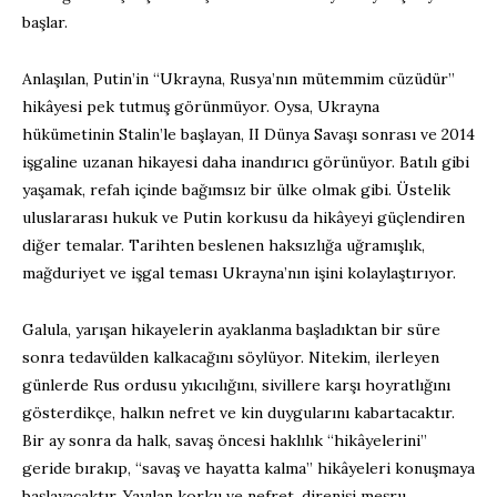
başlar.
Anlaşılan, Putin’in “Ukrayna, Rusya’nın mütemmim cüzüdür”
hikâyesi pek tutmuş görünmüyor. Oysa, Ukrayna
hükümetinin Stalin’le başlayan, II Dünya Savaşı sonrası ve 2014
işgaline uzanan hikayesi daha inandırıcı görünüyor. Batılı gibi
yaşamak, refah içinde bağımsız bir ülke olmak gibi. Üstelik
uluslararası hukuk ve Putin korkusu da hikâyeyi güçlendiren
diğer temalar. Tarihten beslenen haksızlığa uğramışlık,
mağduriyet ve işgal teması Ukrayna’nın işini kolaylaştırıyor.
Galula, yarışan hikayelerin ayaklanma başladıktan bir süre
sonra tedavülden kalkacağını söylüyor. Nitekim, ilerleyen
günlerde Rus ordusu yıkıcılığını, sivillere karşı hoyratlığını
gösterdikçe, halkın nefret ve kin duygularını kabartacaktır.
Bir ay sonra da halk, savaş öncesi haklılık “hikâyelerini”
geride bırakıp, “savaş ve hayatta kalma” hikâyeleri konuşmaya
başlayacaktır. Yayılan korku ve nefret, direnişi meşru,