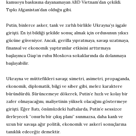
kamuoyu baskısına dayanamayan ABD Vietnam’dan çekildi.
Tıpkı Afganistan’dan olduğu gibi.
Putin, binlerce asker, tank ve zırhlı birlikle Ukrayna’yı işgale
girişti. En iyi bildiği şekilde sonuç almak için ordusunun yıkıcı
gücüne güveniyor. Ancak, gerilla yıpratmaya, savaşı uzatmaya,
finansal ve ekonomik yaptırımlar etkisini arttırmaya
başlayınca Giap’ın ruhu Moskova sokaklarında da dolanmaya
başlayabilir.
Ukrayna ve müttefikleri savaşı; simetri, asimetri, propaganda,
ekonomik, diplomatik, bilgi ve siber gibi, melez karaktere
büründürdü. Sürüncemeye dökerek, Putin’e hızlı ve kolay bir
zafer olmayacağını, maliyetinin yüksek olacağını göstermeye
girişti. Eğer Batı, önümüzdeki haftalarda, Putin’e sessizce
ilerleyecek “onurlu bir çıkış planı” sunmazsa, daha kanlı ve
uzun bir savaşa ağır politik, ekonomik ve askerï sonuçlarına
tanıklık edeceğiz demektir.