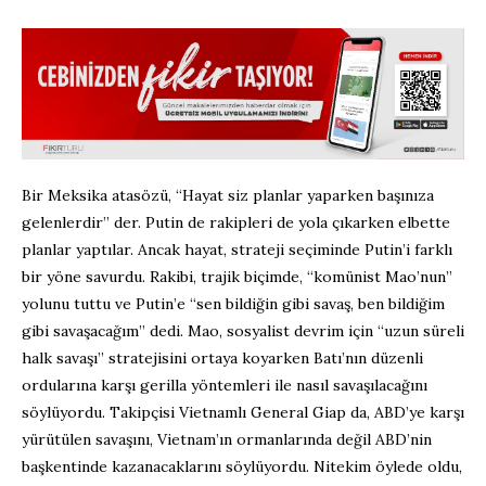
Bir Meksika atasözü, “Hayat siz planlar yaparken başınıza
gelenlerdir” der. Putin de rakipleri de yola çıkarken elbette
planlar yaptılar. Ancak hayat, strateji seçiminde Putin’i farklı
bir yöne savurdu. Rakibi, trajik biçimde, “komünist Mao’nun”
yolunu tuttu ve Putin’e “sen bildiğin gibi savaş, ben bildiğim
gibi savaşacağım” dedi. Mao, sosyalist devrim için “uzun süreli
halk savaşı” stratejisini ortaya koyarken Batı’nın düzenli
ordularına karşı gerilla yöntemleri ile nasıl savaşılacağını
söylüyordu. Takipçisi Vietnamlı General Giap da, ABD’ye karşı
yürütülen savaşını, Vietnam’ın ormanlarında değil ABD’nin
başkentinde kazanacaklarını söylüyordu. Nitekim öylede oldu,