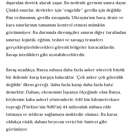
dışarıdan destek alarak yaşar. Bu nedenle gerisini sınıra dayar.
Çünkü sınırlar, devletler için “engeldir”, gerilla için değildir.
Rus ordusunun, gerilla savaşında, Ukrayna’nın hava, deniz ve
kara sınırlarının tamamını kontrol etmesi mümkün
görünmüyor. Bu durumda direnişçiler sınırın diğer tarafından
sınırsız lojistik, eğitim, tedavi ve savaşçı transferi
gerçekleştirebilecekleri güvenli bölgeler kuracaklardır.
Savaşı istedikleri gibi uzatabileceklerdir.
Savaş uzadıkça, Rusya sahaya daha fazla asker sürerek büyük
bir ikilemle karşı karşıya kalacaktır. ‘Çok asker çok güvenlik
değildir’ ilkesi gereği, ‘daha fazla kayıp daha fazla hata’
demektir. Dahası, ekonomisi İspanya ölçeğinde olan Rusya,
böylesine kaba askerî yöntemlerle, 640 bin kilometrekare
toprağı (Türkiye’nin %80’ni) 44 milyonluk nüfusu elde
tutmaya ve istikrar sağlamaya muktedir olamaz. Bu karar,
oldukça riskli, dahası heyecan verici bir fantezi gibi
görünüyor.