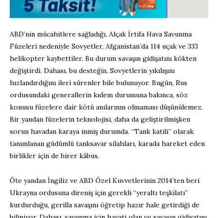
ABD’nin mücahitlere sağladığı, Alçak İrtifa Hava Savunma
Füzeleri nedeniyle Sovyetler, Afganistan’da 114 uçak ve 333
helikopter kaybettiler. Bu durum savaşın gidişatını kökten
değiştirdi. Dahası, bu desteğin, Sovyetlerin yıkılışını
hızlandırdığını ileri sürenler bile bulunuyor. Bugün, Rus
ordusundaki generallerin kıdem durumuna bakınca, söz
konusu füzelere dair kötü anılarının olmaması düşünülemez.
Bir yandan füzelerin teknolojisi, daha da geliştirilmişken
sorun havadan karaya inmiş durumda. “Tank katili” olarak
tanımlanan güdümlü tanksavar silahları, karada hareket eden
birlikler için de birer kâbus.
Öte yandan İngiliz ve ABD Özel Kuvvetlerinin 2014’ten beri
Ukrayna ordusuna direniş için gerekli “yeraltı teşkilatı”
kurdurduğu, gerilla savaşını öğretip hazır hale getirdiği de
biliniyor. Dahası, savunma için hayati olan ve savaşın gidişatını