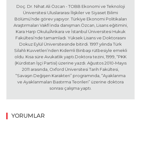
Doç. Dr. Nihat Ali Özcan - TOBB Ekonomi ve Teknoloji
Üniversitesi Uluslararası İlişkiler ve Siyaset Bilimi
Bölümü’nde görev yapıyor. Türkiye Ekonomi Politikaları
Araştırmaları Vakfı’ında danışman.Özcan, Lisans eğitimini,
Kara Harp Okulu/Ankara ve İstanbul Üniversitesi Hukuk
Fakültesi’nde tamamladı. Yüksek Lisans ve Doktorasını
Dokuz Eylül Üniversitesinde bitirdi. 1997 yılında Türk
Silahlı Kuvvetleri’nden Kıdemli Binbaşı rütbesiyle emekli
oldu. Kısa süre Avukatlık yaptı.Doktora tezini, 1999, “PKK
(Kürdistan İşçi Partisi) üzerine yazdı. Ağustos 2010-Mayıs
2011 arasında, Oxford Üniversitesi Tarih Fakültesi,
“Savaşın Değişen Karakteri” programında, “Ayaklanma
ve Ayaklanmaları Bastırma Teorileri” üzerine doktora
sonrası çalışma yaptı.
YORUMLAR