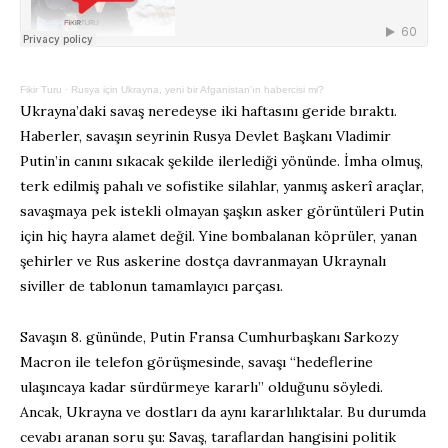
Fikir Turu
·
Rusya için Ukrayna, yeni bir Afganistan’ın habercisi mi?
Ukrayna’daki savaş neredeyse iki haftasını geride bıraktı.
Haberler, savaşın seyrinin Rusya Devlet Başkanı Vladimir
Putin’in canını sıkacak şekilde ilerlediği yönünde. İmha olmuş,
terk edilmiş pahalı ve sofistike silahlar, yanmış askerî araçlar,
savaşmaya pek istekli olmayan şaşkın asker görüntüleri Putin
için hiç hayra alamet değil. Yine bombalanan köprüler, yanan
şehirler ve Rus askerine dostça davranmayan Ukraynalı
siviller de tablonun tamamlayıcı parçası.
Savaşın 8. gününde, Putin Fransa Cumhurbaşkanı Sarkozy
Macron ile telefon görüşmesinde, savaşı “hedeflerine
ulaşıncaya kadar sürdürmeye kararlı” olduğunu söyledi.
Ancak, Ukrayna ve dostları da aynı kararlılıktalar. Bu durumda
cevabı aranan soru şu: Savaş, taraflardan hangisini politik