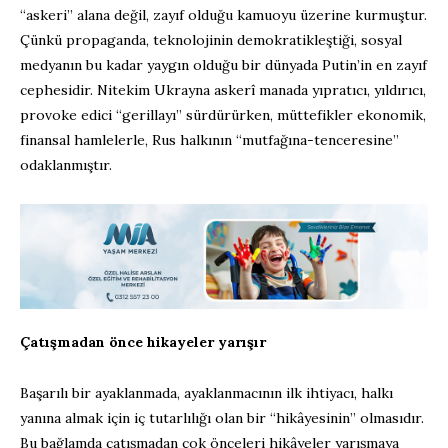
“askeri” alana değil, zayıf olduğu kamuoyu üzerine kurmuştur.
Çünkü propaganda, teknolojinin demokratikleştiği, sosyal
medyanın bu kadar yaygın olduğu bir dünyada Putin’in en zayıf
cephesidir. Nitekim Ukrayna askerî manada yıpratıcı, yıldırıcı,
provoke edici “gerillayı” sürdürürken, müttefikler ekonomik,
finansal hamlelerle, Rus halkının “mutfağına-tenceresine”
odaklanmıştır.
Çatışmadan önce hikayeler yarışır
Başarılı bir ayaklanmada, ayaklanmacının ilk ihtiyacı, halkı
yanına almak için iç tutarlılığı olan bir “hikâyesinin” olmasıdır.
Bu bağlamda çatışmadan çok önceleri hikâyeler yarışmaya