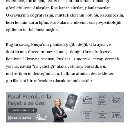
eklenince, Putin için, “zaferin” çantada keklik olmadığı
görülebiliyor. Anlaşılan Rus karar alıcılar, planlamacılar
Ukrayna’nın coğrafyasını, müttefiklerinin rolünü, kapasitesini,
liderlerinin kararlığını, korkularını, ülkenin sosyo-psikolojik
eğilimlerini küçümsemişler.
Bugün savaş, Rusya’nın planladığı gibi değil, Ukrayna ve
dostlarının önceden hazırlanmış olduğu türe dönüşerek
ilerliyor. Ukrayna ordusu, Ruslara “simetrik” cevap vermek
yerine, savaşı “iyi çalıştığı” alana çekmeyi başardı. Bu,
müttefiklerin desteğini alan, halk tarafından desteklenen
gerilla tipi bir mücadele olarak tanımlanabilir.