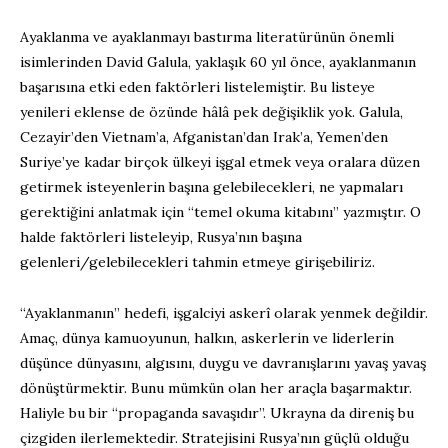
Ayaklanma ve ayaklanmayı bastırma literatürünün önemli
isimlerinden David Galula, yaklaşık 60 yıl önce, ayaklanmanın
başarısına etki eden faktörleri listelemiştir. Bu listeye
yenileri eklense de özünde hâlâ pek değişiklik yok. Galula,
Cezayir’den Vietnam’a, Afganistan’dan Irak’a, Yemen’den
Suriye’ye kadar birçok ülkeyi işgal etmek veya oralara düzen
getirmek isteyenlerin başına gelebilecekleri, ne yapmaları
gerektiğini anlatmak için “temel okuma kitabını” yazmıştır. O
halde faktörleri listeleyip, Rusya’nın başına
gelenleri/gelebilecekleri tahmin etmeye girişebiliriz.
“Ayaklanmanın” hedefi, işgalciyi askerî olarak yenmek değildir.
Amaç, dünya kamuoyunun, halkın, askerlerin ve liderlerin
düşünce dünyasını, algısını, duygu ve davranışlarını yavaş yavaş
dönüştürmektir. Bunu mümkün olan her araçla başarmaktır.
Haliyle bu bir “propaganda savaşıdır”. Ukrayna da direniş bu
çizgiden ilerlemektedir. Stratejisini Rusya’nın güçlü olduğu