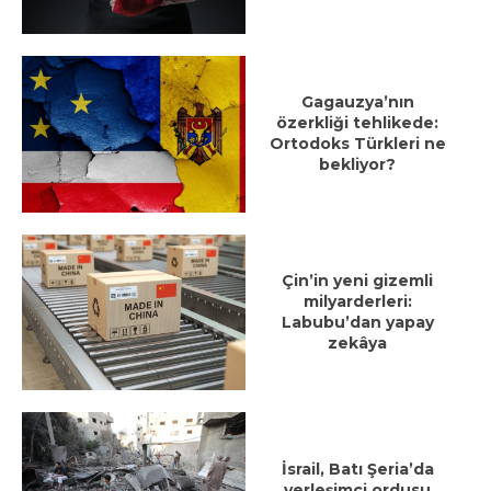
Gagauzya’nın
özerkliği tehlikede:
Ortodoks Türkleri ne
bekliyor?
Çin’in yeni gizemli
milyarderleri:
Labubu’dan yapay
zekâya
İsrail, Batı Şeria’da
yerleşimci ordusu