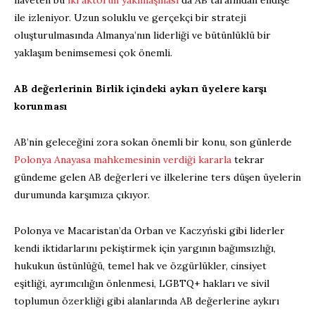
ilaveten bu
iki aktörün yakınlaşması
da AB tarafından endişe
ile izleniyor. Uzun soluklu ve gerçekçi bir strateji
oluşturulmasında Almanya’nın liderliği ve bütünlüklü bir
yaklaşım benimsemesi çok önemli.
AB değerlerinin Birlik içindeki aykırı üyelere karşı
korunması
AB’nin geleceğini zora sokan önemli bir konu, son günlerde
Polonya Anayasa mahkemesinin verdiği kararla
tekrar
gündeme gelen AB değerleri ve ilkelerine ters düşen üyelerin
durumunda karşımıza çıkıyor.
Polonya ve Macaristan’da Orban ve Kaczyński gibi liderler
kendi iktidarlarını pekiştirmek için yargının bağımsızlığı,
hukukun üstünlüğü, temel hak ve özgürlükler, cinsiyet
eşitliği, ayrımcılığın önlenmesi, LGBTQ+ hakları ve sivil
toplumun özerkliği gibi alanlarında AB değerlerine aykırı