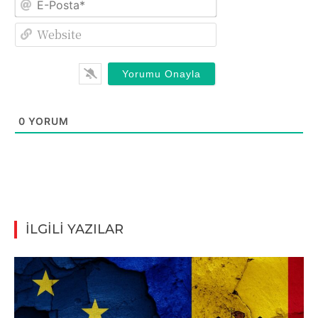
Posta*
Website
0
YORUM
İLGİLİ YAZILAR