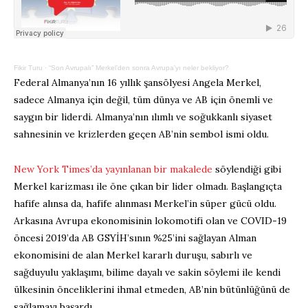
Fikir Turu
·
“Son Avrupalı” Merkel’den sonra Avrupa’yı neler bekliyor?
Federal Almanya’nın 16 yıllık şansölyesi Angela Merkel,
sadece Almanya için değil, tüm dünya ve AB için önemli ve
saygın bir liderdi. Almanya’nın ılımlı ve soğukkanlı siyaset
sahnesinin ve krizlerden geçen AB’nin sembol ismi oldu.
New York Times’da yayınlanan bir makalede
söylendiği gibi
Merkel karizması ile öne çıkan bir lider olmadı. Başlangıçta
hafife alınsa da, hafife alınması Merkel’in süper gücü oldu.
Arkasına Avrupa ekonomisinin lokomotifi olan ve COVID-19
öncesi 2019’da AB GSYİH’sının %25’ini sağlayan Alman
ekonomisini de alan Merkel kararlı duruşu, sabırlı ve
sağduyulu yaklaşımı, bilime dayalı ve sakin söylemi ile kendi
ülkesinin önceliklerini ihmal etmeden, AB’nin bütünlüğünü de
sağlamayı başardı.