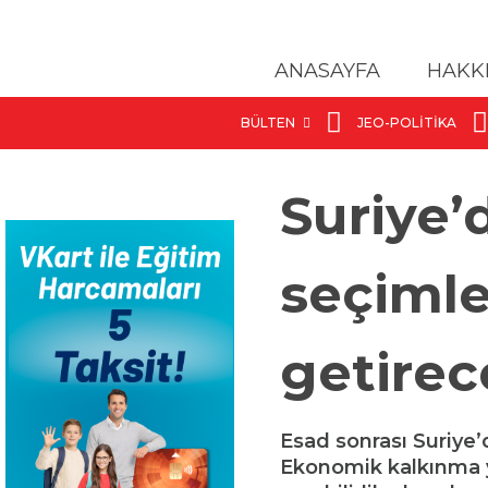
ANASAYFA
HAKK
BÜLTEN
JEO-POLITIKA
Suriye’
seçimler
getirec
Esad sonrası Suriye’
Ekonomik kalkınma ya