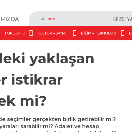
BİZE 
IMIZDA
TOPLUM
KÜLTÜR – SANAT
BILIM – TEKNOLOJI
E
deki yaklaşan
 istikrar
ek mi?
de seçimler gerçekten birlik getirebilir mi?
raları sarabilir mi? Adalet ve hesap