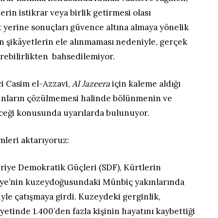
rin istikrar veya birlik getirmesi olası
 yerine sonuçları güvence altına almaya yönelik
rin şikâyetlerin ele alınmaması nedeniyle, gerçek
rebilirlikten bahsedilemiyor.
ci Casim el-Azzavi,
Al Jazeera
için kaleme aldığı
unların çözülmemesi halinde bölünmenin ve
leceği konusunda uyarılarda bulunuyor.
mleri aktarıyoruz:
uriye Demokratik Güçleri (SDF), Kürtlerin
iye’nin kuzeydoğusundaki Münbiç yakınlarında
le çatışmaya girdi. Kuzeydeki gerginlik,
etinde 1.400’den fazla kişinin hayatını kaybettiği