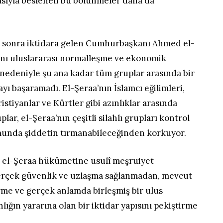
masıyla beslenen bu bölünmeler daha da
n sonra iktidara gelen Cumhurbaşkanı Ahmed el-
ını uluslararası normalleşme ve ekonomik
nedeniyle şu ana kadar tüm gruplar arasında bir
ı başaramadı. El-Şeraa’nın İslamcı eğilimleri,
ristiyanlar ve Kürtler gibi azınlıklar arasında
plar, el-Şeraa’nın çeşitli silahlı grupları kontrol
munda şiddetin tırmanabileceğinden korkuyor.
r, el-Şeraa hükümetine usulî meşruiyet
gerçek güvenlik ve uzlaşma sağlanmadan, mevcut
rme ve gerçek anlamda birleşmiş bir ulus
nlığın yararına olan bir iktidar yapısını pekiştirme