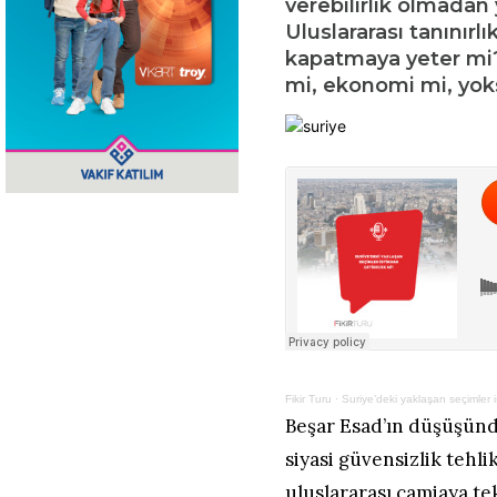
verebilirlik olmadan
Uluslararası tanınırl
kapatmaya yeter mi? 
mi, ekonomi mi, yok
Fikir Turu
·
Suriye’deki yaklaşan seçimler i
Beşar Esad’ın düşüşünd
siyasi güvensizlik tehli
uluslararası camiaya te