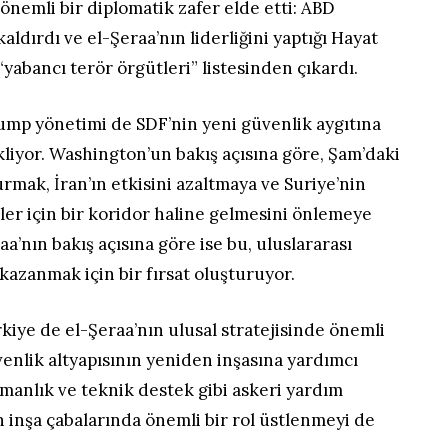
nemli bir diplomatik zafer elde etti: ABD
aldırdı ve el-Şeraa’nın liderliğini yaptığı Hayat
abancı terör örgütleri” listesinden çıkardı.
mp yönetimi de SDF’nin yeni güvenlik aygıtına
iyor. Washington’un bakış açısına göre, Şam’daki
 kurmak, İran’ın etkisini azaltmaya ve Suriye’nin
ller için bir koridor haline gelmesini önlemeye
raa’nın bakış açısına göre ise bu, uluslararası
 kazanmak için bir fırsat oluşturuyor.
iye de el-Şeraa’nın ulusal stratejisinde önemli
üvenlik altyapısının yeniden inşasına yardımcı
şmanlık ve teknik destek gibi askeri yardım
en inşa çabalarında önemli bir rol üstlenmeyi de