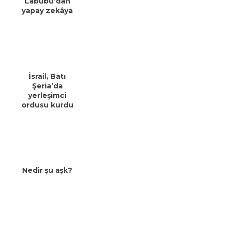
Labubu’dan
yapay zekâya
İsrail, Batı
Şeria’da
yerleşimci
ordusu kurdu
Nedir şu aşk?