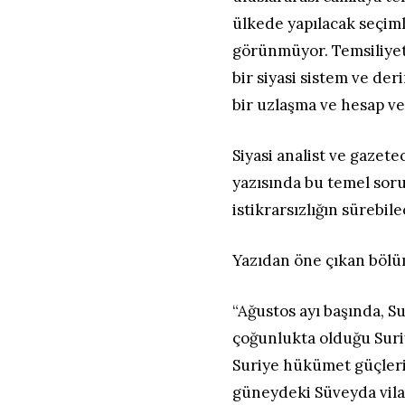
ülkede yapılacak seçimle
görünmüyor. Temsiliyet
bir siyasi sistem ve de
bir uzlaşma ve hesap ve
Siyasi analist ve gazete
yazısında bu temel sor
istikrarsızlığın sürebi
Yazıdan öne çıkan bölü
“Ağustos ayı başında, S
çoğunlukta olduğu Sur
Suriye hükümet güçleriy
güneydeki Süveyda vilay