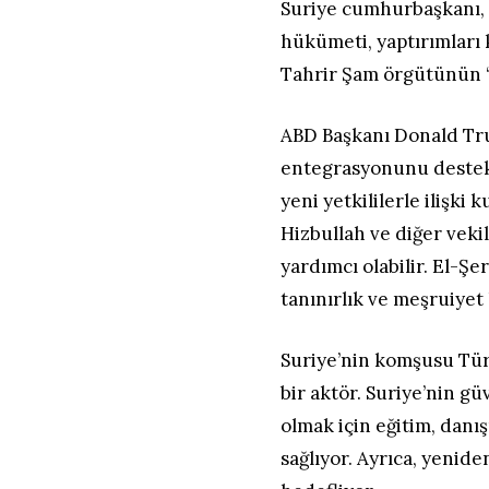
Suriye cumhurbaşkanı, ö
hükümeti, yaptırımları k
Tahrir Şam örgütünün “y
ABD Başkanı Donald Tru
entegrasyonunu destekl
yeni yetkililerle ilişki
Hizbullah ve diğer veki
yardımcı olabilir. El-Şe
tanınırlık ve meşruiyet
Suriye’nin komşusu Türk
bir aktör. Suriye’nin g
olmak için eğitim, danı
sağlıyor. Ayrıca, yenid