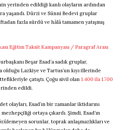
nin yerinden edildiği kanlı olayların ardından
ra yaşandı. Dürzi ve Sünni Bedevi gruplar
aftadan fazla sürdü ve hâlâ tamamen yatışmış
urbaşkanı Beşar Esad’a sadık gruplar,
 olduğu Lazkiye ve Tartus’un kıyı illerinde
efikleriyle çatıştı. Çoğu sivil olan
1.400 ila 1.700
erinden edildi.
et olayları, Esad’ın bir zamanlar iktidarını
 mezhepçiliği ortaya çıkardı. Şimdi, Esad’ın
özülemeyen sorunlar, toprak anlaşmazlıkları ve