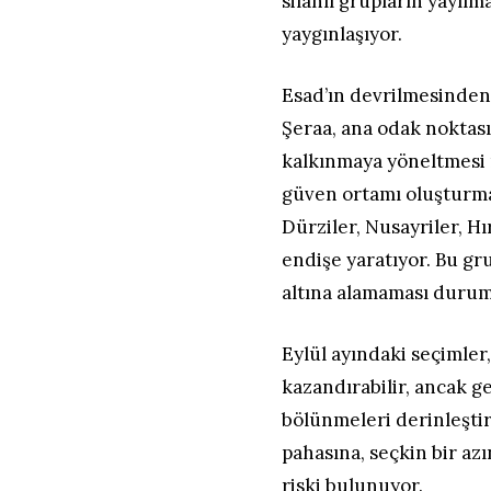
silahlı grupların yayıl
yaygınlaşıyor.
Esad’ın devrilmesinde
Şeraa, ana odak noktas
kalkınmaya yöneltmesi 
güven ortamı oluşturmay
Dürziler, Nusayriler, Hı
endişe yaratıyor. Bu gru
altına alamaması duru
Eylül ayındaki seçimle
kazandırabilir, ancak 
bölünmeleri derinleşti
pahasına, seçkin bir azı
riski bulunuyor.