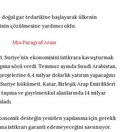
e doğal gaz tedarikine başlayarak ülkenin
zinin çözülmesine yardımcı oldu.
i, Suriye’nin ekonomisini istikrara kavuşturmak
yapma sözü verdi. Temmuz ayında Suudi Arabistan,
projelerine 6,4 milyar dolarlık yatırım yapacağını
a Suriye hükümeti, Katar, Birleşik Arap Emirlikleri
u taşıma ve gayrimenkul alanlarında 14 milyar
aladı.
konomik desteğin yeniden yapılanma için gerekli
şına istikrarı garanti edemeyeceğini savunuyor.