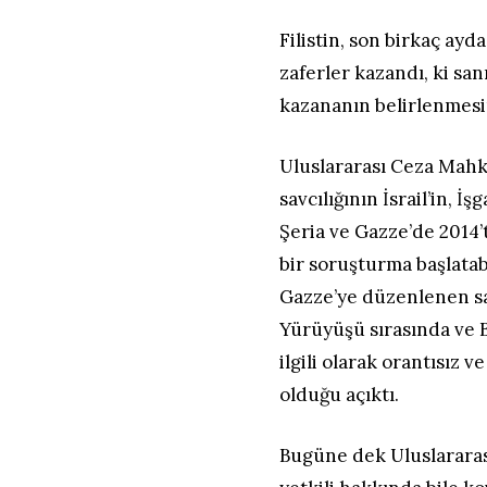
Filistin, son birkaç ay
zaferler kazandı, ki san
kazananın belirlenmesin
Uluslararası Ceza Mah
savcılığının İsrail’in, İ
Şeria ve Gazze’de 2014’te
bir soruşturma başlatab
Gazze’ye düzenlenen sal
Yürüyüşü sırasında ve B
ilgili olarak orantısız v
olduğu açıktı.
Bugüne dek Uluslararası