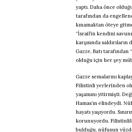
yaptı. Daha önce olduğu 
tarafından da engellendi.
kınamaktan öteye gitme
“İsrail’in kendini sav
karşısında saldırıların 
Gazze, Batı tarafından
olduğu için her şey müb
Gazze semalarını kaplay
Filistinli yerlerinden o
yaşamını yitirmişti. Değ
Hamas’ın elindeydi. Nüf
hayatı yaşıyordu. Sınırın
korunuyordu. Filistinlil
bulduğu, nüfusun yüzde