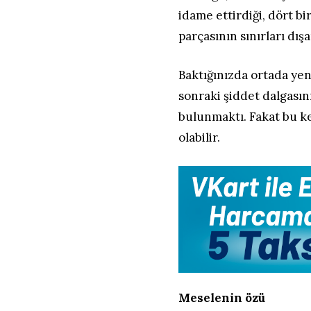
idame ettirdiği, dört b
parçasının sınırları dış
Baktığınızda ortada yeni
sonraki şiddet dalgası
bulunmaktı. Fakat bu ke
olabilir.
Meselenin özü