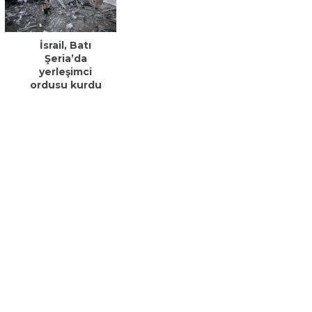
İsrail, Batı
Şeria’da
yerleşimci
ordusu kurdu