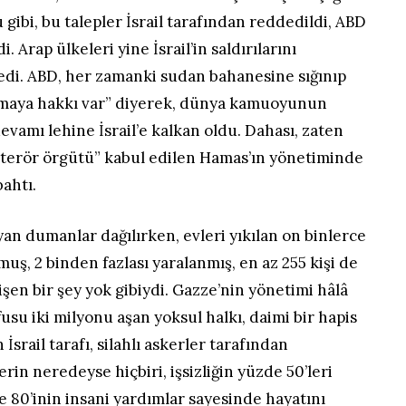
gibi, bu talepler İsrail tarafından reddedildi, ABD
 Arap ülkeleri yine İsrail’in saldırılarını
di. ABD, her zamanki sudan bahanesine sığınıp
unmaya hakkı var” diyerek, dünya kamuoyunun
devamı lehine İsrail’e kalkan oldu. Dahası, zaten
 “terör örgütü” kabul edilen Hamas’ın yönetiminde
ahtı.
an dumanlar dağılırken, evleri yıkılan on binlerce
lmuş, 2 binden fazlası yaralanmış, en az 255 kişi de
işen bir şey yok gibiydi. Gazze’nin yönetimi hâlâ
usu iki milyonu aşan yoksul halkı, daimi bir hapis
 İsrail tarafı, silahlı askerler tarafından
erin neredeyse hiçbiri, işsizliğin yüzde 50’leri
 80’inin insani yardımlar sayesinde hayatını