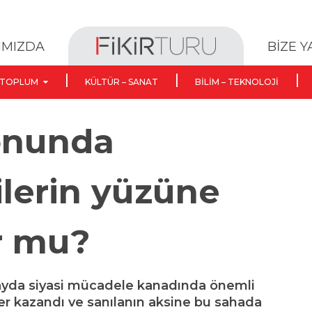
BİZE 
IMIZDA
TOPLUM
KÜLTÜR – SANAT
BILIM – TEKNOLOJI
sonunda
lilerin yüzüne
r mu?
ç ayda siyasi mücadele kanadında önemli
er kazandı ve sanılanın aksine bu sahada