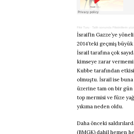
Fikir Turu
·
Talih sonunda Filistinlilerin y
İsrail’in Gazze’ye yöneli
2014’teki geçmiş büyük 
İsrail tarafına çok sayı
kimseye zarar vermemiş
Kubbe tarafından etkisi
olmuştu. İsrail ise bu
üzerine tam on bir gün
top mermisi ve füze ya
yıkıma neden oldu.
Daha önceki saldırılard
(BMGK) dahil hemen her 