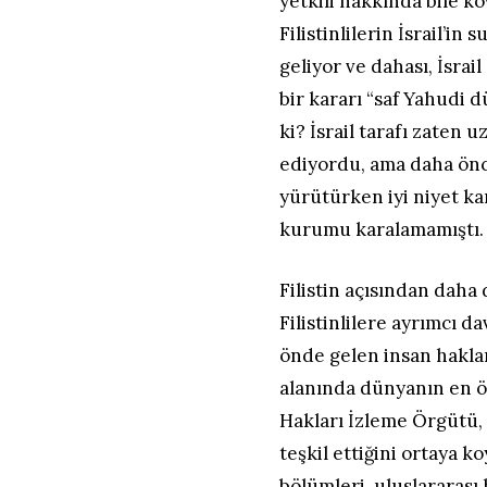
yetkili hakkında bile k
Filistinlilerin İsrail’in
geliyor ve dahası, İsra
bir kararı “saf Yahudi 
ki? İsrail tarafı zaten
ediyordu, ama daha önc
yürütürken iyi niyet ka
kurumu karalamamıştı.
Filistin açısından daha d
Filistinlilere ayrımcı d
önde gelen insan hakla
alanında dünyanın en ö
Hakları İzleme Örgütü, İ
teşkil ettiğini ortaya k
bölümleri, uluslararas