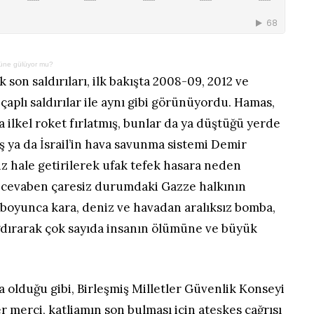
üzüne gülüyor mu?
k son saldırıları, ilk bakışta 2008-09, 2012 ve
çaplı saldırılar ile aynı gibi görünüyordu. Hamas,
da ilkel roket fırlatmış, bunlar da ya düştüğü yerde
 ya da İsrail’in hava savunma sistemi Demir
z hale getirilerek ufak tefek hasara neden
na cevaben çaresiz durumdaki Gazze halkının
 boyunca kara, deniz ve havadan aralıksız bomba,
ğdırarak çok sayıda insanın ölümüne ve büyük
a olduğu gibi, Birleşmiş Milletler Güvenlik Konseyi
merci, katliamın son bulması için ateşkes çağrısı