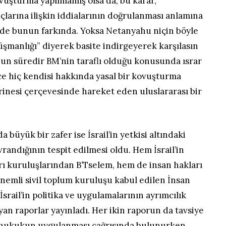
ovuşturma yapılmamış olsa da, bu karar,
 suçlarına ilişkin iddialarının doğrulanması anlamına
il de bunun farkında. Yoksa Netanyahu niçin böyle
düşmanlığı” diyerek basite indirgeyerek karşılasın
 uzun süredir BM’nin taraflı olduğu konusunda ısrar
e hiç kendisi hakkında yasal bir kovuşturma
rinesi çerçevesinde hareket eden uluslararası bir
a büyük bir zafer ise İsrail’in yetkisi altındaki
avrandığının tespit edilmesi oldu. Hem İsrail’in
rı kuruluşlarından B’Tselem, hem de insan hakları
nemli sivil toplum kuruluşu kabul edilen İnsan
srail’in politika ve uygulamalarının ayrımcılık
oyan raporlar yayınladı. Her ikin raporun da tavsiye
ı hukukun uygulanması çağrısında bulunurken,