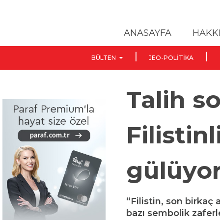
ANASAYFA
HAKK
BÜLTEN
JEO-POLITIKA
Talih 
Filistin
gülüyo
“Filistin, son birka
bazı sembolik zaferl