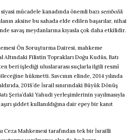
da siyasi mücadele kanadında önemli bazı
sembolik
ılanın aksine bu sahada elde edilen başarılar, nihai
de savaş meydanlarına kıyasla çok daha etkilidir.
kemesi Ön Soruşturma Dairesi, mahkeme
şgal Altındaki Filistin Toprakları Doğu Kudüs, Batı
n beri işlediği uluslararası suçlarla ilgili resmî
ileceğine hükmetti. Savcının elinde, 2014 yılında
dırıda, 2018’de İsrail sınırındaki Büyük Dönüş
atı Şeria’daki Yahudi yerleşimlerinin yayılmasıyla
e aşırı şiddet kullanıldığına dair epey bir kanıt
 Ceza Mahkemesi tarafından tek bir İsrailli