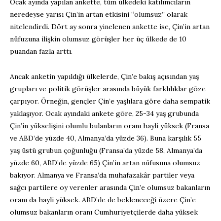
Ocak ayında yapılan ankette, tüm ülkedeki katılımcıların
neredeyse yarısı Çin’in artan etkisini “olumsuz” olarak
nitelendirdi. Dört ay sonra yinelenen ankette ise, Çin’in artan
nüfuzuna ilişkin olumsuz görüşler her üç ülkede de 10
puandan fazla arttı.
Ancak anketin yapıldığı ülkelerde, Çin’e bakış açısından yaş
grupları ve politik görüşler arasında büyük farklılıklar göze
çarpıyor. Örneğin, gençler Çin’e yaşlılara göre daha sempatik
yaklaşıyor. Ocak ayındaki ankete göre, 25-34 yaş grubunda
Çin’in yükselişini olumlu bulanların oranı hayli yüksek (Fransa
ve ABD’de yüzde 40, Almanya’da yüzde 36). Buna karşılık 55
yaş üstü grubun çoğunluğu (Fransa’da yüzde 58, Almanya’da
yüzde 60, ABD’de yüzde 65) Çin’in artan nüfusuna olumsuz
bakıyor. Almanya ve Fransa’da muhafazakâr partiler veya
sağcı partilere oy verenler arasında Çin’e olumsuz bakanların
oranı da hayli yüksek. ABD’de de bekleneceği üzere Çin’e
olumsuz bakanların oranı Cumhuriyetçilerde daha yüksek