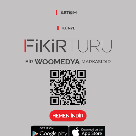
İLETİŞİM
KÜNYE
WOOMEDYA
BİR
MARKASIDIR
HEMEN İNDİR