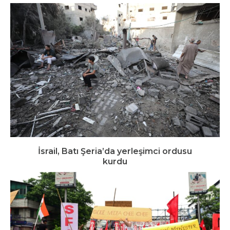
İsrail, Batı Şeria’da yerleşimci ordusu
kurdu