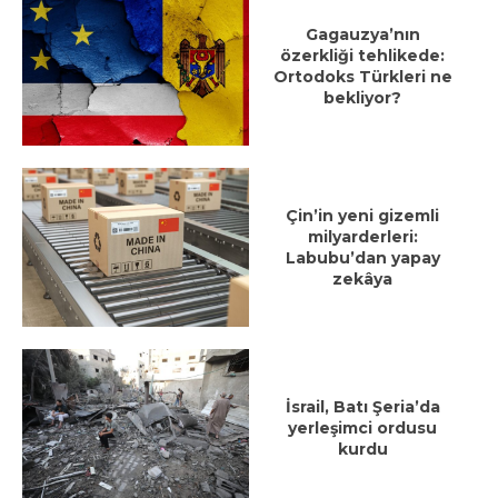
Gagauzya’nın
özerkliği tehlikede:
Ortodoks Türkleri ne
bekliyor?
Çin’in yeni gizemli
milyarderleri:
Labubu’dan yapay
zekâya
İsrail, Batı Şeria’da
yerleşimci ordusu
kurdu