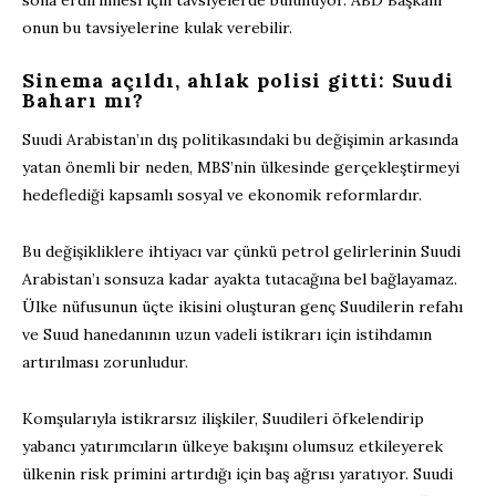
sona erdirilmesi için tavsiyelerde bulunuyor. ABD Başkanı
onun bu tavsiyelerine kulak verebilir.
Sinema açıldı, ahlak polisi gitti: Suudi
Baharı mı?
Suudi Arabistan’ın dış politikasındaki bu değişimin arkasında
yatan önemli bir neden, MBS’nin ülkesinde gerçekleştirmeyi
hedeflediği kapsamlı sosyal ve ekonomik reformlardır.
Bu değişikliklere ihtiyacı var çünkü petrol gelirlerinin Suudi
Arabistan’ı sonsuza kadar ayakta tutacağına bel bağlayamaz.
Ülke nüfusunun üçte ikisini oluşturan genç Suudilerin refahı
ve Suud hanedanının uzun vadeli istikrarı için istihdamın
artırılması zorunludur.
Komşularıyla istikrarsız ilişkiler, Suudileri öfkelendirip
yabancı yatırımcıların ülkeye bakışını olumsuz etkileyerek
ülkenin risk primini artırdığı için baş ağrısı yaratıyor. Suudi