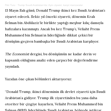
Fikir Turu
·
Trump Suudi Arabistan’da: Aynı ziyaret, karşıt manzaralar
13 Mayıs Salı günü, Donald Trump ikinci kez Suudi Arabistan’ı
ziyaret edecek. Sekiz yıl önceki ziyareti, dönemin Kralı
Selman bin Abdülaziz’le birlikte yaptığı meşhur kılıç dansıyla
hafızalara kazınmıştı. Ancak bu kez Trump’ı, Veliaht Prens
Muhammed bin Selman’ın liderliğinde dikkat çekici bir
dönüşüm geçiren bambaşka bir Suudi Arabistan karşılıyor.
The Economist
dergisi, bu dönüşümün ne kadar derin ve
kapsamlı olduğunu analiz eden çarpıcı bir değerlendirme
yayınladı.
Yazıdan öne çıkan bölümleri aktarıyoruz:
“Donald Trump, ikinci döneminin ilk devlet ziyareti için Suudi
Arabistan’a gidiyor. Trump ilk ziyaretinden bu yana daha
otoriter bir çizgiye kayarken, Veliaht Prens Muhammed bin
Salman (MBS) liderliğinde Suudi Arabistan, bölgede istikrar