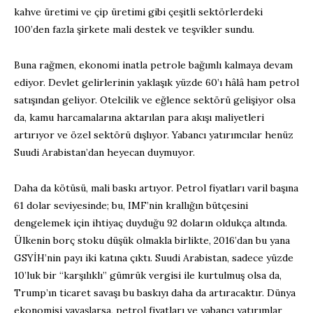
kahve üretimi ve çip üretimi gibi çeşitli sektörlerdeki
100’den fazla şirkete mali destek ve teşvikler sundu.
Buna rağmen, ekonomi inatla petrole bağımlı kalmaya devam
ediyor. Devlet gelirlerinin yaklaşık yüzde 60’ı hâlâ ham petrol
satışından geliyor. Otelcilik ve eğlence sektörü gelişiyor olsa
da, kamu harcamalarına aktarılan para akışı maliyetleri
artırıyor ve özel sektörü dışlıyor. Yabancı yatırımcılar henüz
Suudi Arabistan’dan heyecan duymuyor.
Daha da kötüsü, mali baskı artıyor. Petrol fiyatları varil başına
61 dolar seviyesinde; bu, IMF’nin krallığın bütçesini
dengelemek için ihtiyaç duyduğu 92 doların oldukça altında.
Ülkenin borç stoku düşük olmakla birlikte, 2016’dan bu yana
GSYİH’nin payı iki katına çıktı. Suudi Arabistan, sadece yüzde
10’luk bir “karşılıklı” gümrük vergisi ile kurtulmuş olsa da,
Trump’ın ticaret savaşı bu baskıyı daha da artıracaktır. Dünya
ekonomisi yavaşlarsa, petrol fiyatları ve yabancı yatırımlar