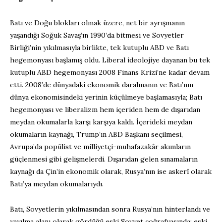
Batı ve Doğu blokları olmak üzere, net bir ayrışmanın
yaşandığı Soğuk Savaş’ın 1990’da bitmesi ve Sovyetler
Birliği’nin yıkılmasıyla birlikte, tek kutuplu ABD ve Batı
hegemonyası başlamış oldu. Liberal ideolojiye dayanan bu tek
kutuplu ABD hegemonyası 2008 Finans Krizi’ne kadar devam
etti. 2008’de dünyadaki ekonomik daralmanın ve Batı’nın
dünya ekonomisindeki yerinin küçülmeye başlamasıyla; Batı
hegemonyası ve liberalizm hem içeriden hem de dışarıdan
meydan okumalarla karşı karşıya kaldı. İçerideki meydan
okumaların kaynağı, Trump’ın ABD Başkanı seçilmesi,
Avrupa’da popülist ve milliyetçi-muhafazakâr akımların
güçlenmesi gibi gelişmelerdi. Dışarıdan gelen sınamaların
kaynağı da Çin’in ekonomik olarak, Rusya’nın ise askerî olarak
Batı’ya meydan okumalarıydı.
Batı, Sovyetlerin yıkılmasından sonra Rusya’nın hinterlandı ve
yayılma alanı olarak gördüğü eski Sovyet coğrafyasında; eski