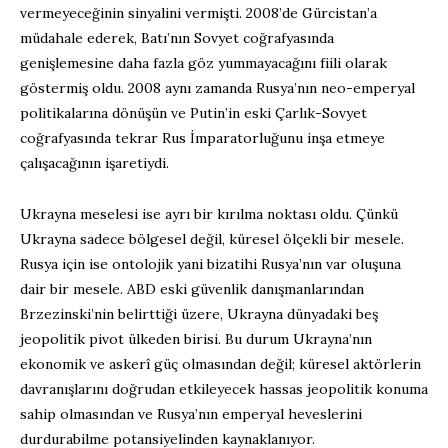
vermeyeceğinin sinyalini vermişti. 2008’de Gürcistan’a
müdahale ederek, Batı’nın Sovyet coğrafyasında
genişlemesine daha fazla göz yummayacağını fiili olarak
göstermiş oldu. 2008 aynı zamanda Rusya’nın neo-emperyal
politikalarına dönüşün ve Putin’in eski Çarlık-Sovyet
coğrafyasında tekrar Rus İmparatorluğunu inşa etmeye
çalışacağının işaretiydi.
Ukrayna meselesi ise ayrı bir kırılma noktası oldu. Çünkü
Ukrayna sadece bölgesel değil, küresel ölçekli bir mesele.
Rusya için ise ontolojik yani bizatihi Rusya’nın var oluşuna
dair bir mesele. ABD eski güvenlik danışmanlarından
Brzezinski’nin belirttiği üzere, Ukrayna dünyadaki beş
jeopolitik pivot ülkeden birisi. Bu durum Ukrayna’nın
ekonomik ve askerî güç olmasından değil; küresel aktörlerin
davranışlarını doğrudan etkileyecek hassas jeopolitik konuma
sahip olmasından ve Rusya’nın emperyal heveslerini
durdurabilme potansiyelinden kaynaklanıyor.