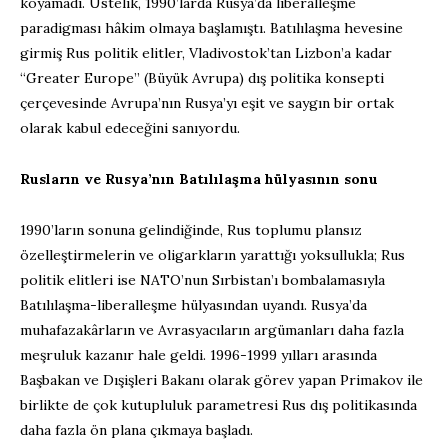
koyamadı. Üstelik, 1990’larda Rusya’da liberalleşme
paradigması hâkim olmaya başlamıştı. Batılılaşma hevesine
girmiş Rus politik elitler, Vladivostok’tan Lizbon’a kadar
“Greater Europe” (Büyük Avrupa) dış politika konsepti
çerçevesinde Avrupa’nın Rusya’yı eşit ve saygın bir ortak
olarak kabul edeceğini sanıyordu.
Rusların ve Rusya’nın Batılılaşma hülyasının sonu
1990’ların sonuna gelindiğinde, Rus toplumu plansız
özelleştirmelerin ve oligarkların yarattığı yoksullukla; Rus
politik elitleri ise NATO’nun Sırbistan’ı bombalamasıyla
Batılılaşma-liberalleşme hülyasından uyandı. Rusya’da
muhafazakârların ve Avrasyacıların argümanları daha fazla
meşruluk kazanır hale geldi. 1996-1999 yılları arasında
Başbakan ve Dışişleri Bakanı olarak görev yapan Primakov ile
birlikte de çok kutupluluk parametresi Rus dış politikasında
daha fazla ön plana çıkmaya başladı.