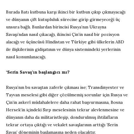
Burada Batı kutbuna karşı ikinci bir kutbun çıkıp çıkmayacağı
ve dünyanın çift kutupluluk sürecine girip girmeyeceği üç
unsura bağlı. Bunlardan birincisi Rusya’nın Ukrayna
Savaşı’ndan nasıl çıkacağı, ikincisi Çin’in nasıl bir pozisyon
alacağı ve üçüncüsü Hindistan ve Türkiye gibi ülkelerin ABD
ile ilişkilerinin gidişatının ve dünya sistemindeki yerlerinin
nasıl konumlanacağı.
‘Serin Savaş’ın başlangıcı mı?
Rusya’nın bu savaştan zaferle çıkması ise; Transdinyester ve
Tayvan meselesi gibi diğer çözülmemiş sorunlar için Rusya ve
Çin’in askerî müdahalelere daha rahat başvurmasına, Bosna
Hersek’in içindeki Sırp meselesinin tekrar alevlenmesine ve
dünyanın daha da militaristleşip, dondurulmuş ihtilafların
tekrar ortaya çıktığı ve vekalet savaşlarının arttığı ‘Serin
Savaş’ döneminin başlamasına neden olacaktır.