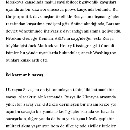
Moskova kanadında makul sayılabilecek güvenlik kaygıları
uyandıran bir dizi sorumsuzca provokasyonda bulundu. Bu
tür jeopolitik davranışlar, özellikle Rusya’nın düşman güçler
tarafından kuşatılma endişesi göz önüne alındığında, Batı’nın
devlet yönetiminde ihtiyatsız davrandığı anlamına geliyordu.
Nitekim George Kennan, ABD’nin saygıdeğer eski Rusya
büyükelçisi Jack Matlock ve Henry Kissinger gibi önemli
isimler bu yönde uyarılarda bulundular, ancak Washington
bunları kulak ardı etti.
İki katmanlı savaş
Ukrayna Savaşı’nı en iyi tanımlayan tabir, “iki katmanlı bir
savaş” olacaktır. Alt katmanda, Rusya ile Ukrayna arasında
yıkıcı bir savaş var. Gittikçe derinleşen bir insani krize yol
açan bu savaşta bir yanda askerî güçler karada ve havada
savaşırken, diğer yanda da hem yurtdışına büyük çaplı bir
mülteci akını yaşanıyor hem de ülke içinde siviller kitleler