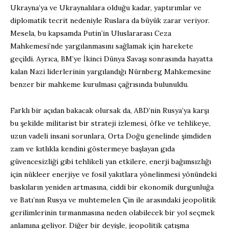
Ukrayna’ya ve Ukraynalılara olduğu kadar, yaptırımlar ve
diplomatik tecrit nedeniyle Ruslara da büyük zarar veriyor.
Mesela, bu kapsamda Putin’in Uluslararası Ceza
Mahkemesi’nde yargılanmasını sağlamak için harekete
geçildi. Ayrıca, BM’ye İkinci Dünya Savaşı sonrasında hayatta
kalan Nazi liderlerinin yargılandığı Nürnberg Mahkemesine
benzer bir mahkeme kurulması çağrısında bulunuldu.
Farklı bir açıdan bakacak olursak da, ABD’nin Rusya’ya karşı
bu şekilde militarist bir strateji izlemesi, öfke ve tehlikeye,
uzun vadeli insani sorunlara, Orta Doğu genelinde şimdiden
zam ve kıtlıkla kendini göstermeye başlayan gıda
güvencesizliği gibi tehlikeli yan etkilere, enerji bağımsızlığı
için nükleer enerjiye ve fosil yakıtlara yönelinmesi yönündeki
baskıların yeniden artmasına, ciddi bir ekonomik durgunluğa
ve Batı’nın Rusya ve muhtemelen Çin ile arasındaki jeopolitik
gerilimlerinin tırmanmasına neden olabilecek bir yol seçmek
anlamına geliyor. Diğer bir deyişle, jeopolitik çatışma