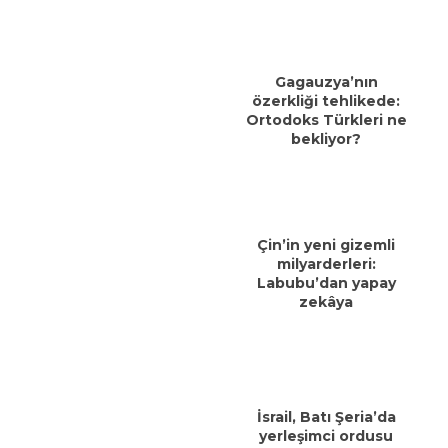
Gagauzya’nın
özerkliği tehlikede:
Ortodoks Türkleri ne
bekliyor?
Çin’in yeni gizemli
milyarderleri:
Labubu’dan yapay
zekâya
İsrail, Batı Şeria’da
yerleşimci ordusu