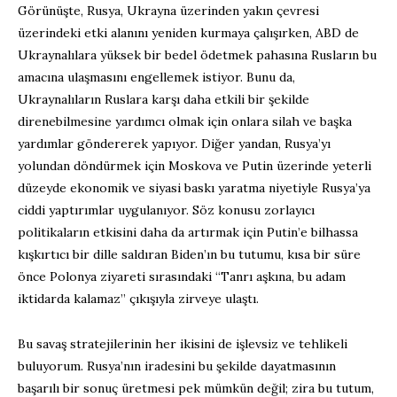
Görünüşte, Rusya, Ukrayna üzerinden yakın çevresi
üzerindeki etki alanını yeniden kurmaya çalışırken, ABD de
Ukraynalılara yüksek bir bedel ödetmek pahasına Rusların bu
amacına ulaşmasını engellemek istiyor. Bunu da,
Ukraynalıların Ruslara karşı daha etkili bir şekilde
direnebilmesine yardımcı olmak için onlara silah ve başka
yardımlar göndererek yapıyor. Diğer yandan, Rusya’yı
yolundan döndürmek için Moskova ve Putin üzerinde yeterli
düzeyde ekonomik ve siyasi baskı yaratma niyetiyle Rusya’ya
ciddi yaptırımlar uygulanıyor. Söz konusu zorlayıcı
politikaların etkisini daha da artırmak için Putin’e bilhassa
kışkırtıcı bir dille saldıran Biden’ın bu tutumu, kısa bir süre
önce Polonya ziyareti sırasındaki “Tanrı aşkına, bu adam
iktidarda kalamaz” çıkışıyla zirveye ulaştı.
Bu savaş stratejilerinin her ikisini de işlevsiz ve tehlikeli
buluyorum. Rusya’nın iradesini bu şekilde dayatmasının
başarılı bir sonuç üretmesi pek mümkün değil; zira bu tutum,