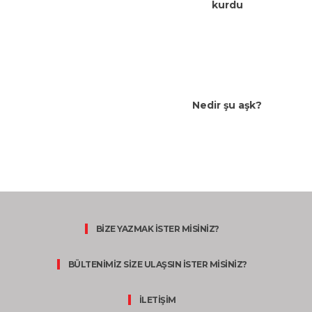
kurdu
Nedir şu aşk?
BİZE YAZMAK İSTER MİSİNİZ?
BÜLTENİMİZ SİZE ULAŞSIN İSTER MİSİNİZ?
İLETİŞİM