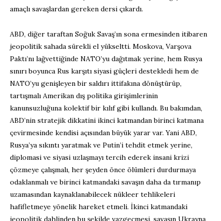
amaçlı savaşlardan gereken dersi çıkardı.
ABD, diğer taraftan Soğuk Savaş’ın sona ermesinden itibaren
jeopolitik sahada sürekli el yükseltti. Moskova, Varşova
Paktı’nı lağvettiğinde NATO’yu dağıtmak yerine, hem Rusya
sınırı boyunca Rus karşıtı siyasi güçleri destekledi hem de
NATO’yu genişleyen bir saldırı ittifakına dönüştürüp,
tartışmalı Amerikan dış politika girişimlerinin
kanunsuzluğuna kolektif bir kılıf gibi kullandı. Bu bakımdan,
ABD’nin stratejik dikkatini ikinci katmandan birinci katmana
çevirmesinde kendisi açısından büyük yarar var. Yani ABD,
Rusya’ya sıkıntı yaratmak ve Putin’i tehdit etmek yerine,
diplomasi ve siyasi uzlaşmayı tercih ederek insani krizi
çözmeye çalışmalı, her şeyden önce ölümleri durdurmaya
odaklanmalı ve birinci katmandaki savaşın daha da tırmanıp
uzamasından kaynaklanabilecek nükleer tehlikeleri
hafifletmeye yönelik hareket etmeli. İkinci katmandaki
jeopolitik dahlinden bu şekilde vazgeçmesi, savaşın Ukrayna