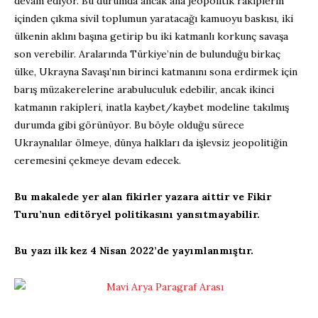
devam ediyor. Bu durumda ancak ana jeopolitik rakiplerin
içinden çıkma sivil toplumun yaratacağı kamuoyu baskısı, iki
ülkenin aklını başına getirip bu iki katmanlı korkunç savaşa
son verebilir. Aralarında Türkiye’nin de bulunduğu birkaç
ülke, Ukrayna Savaşı’nın birinci katmanını sona erdirmek için
barış müzakerelerine arabuluculuk edebilir, ancak ikinci
katmanın rakipleri, inatla kaybet/kaybet modeline takılmış
durumda gibi görünüyor. Bu böyle olduğu sürece
Ukraynalılar ölmeye, dünya halkları da işlevsiz jeopolitiğin
ceremesini çekmeye devam edecek.
Bu makalede yer alan fikirler yazara aittir ve Fikir
Turu’nun editöryel politikasını yansıtmayabilir.
Bu yazı ilk kez 4 Nisan 2022’de yayımlanmıştır.