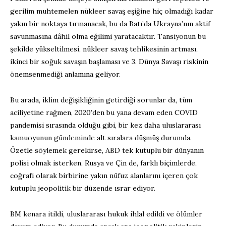
gerilim muhtemelen nükleer savaş eşiğine hiç olmadığı kadar
yakın bir noktaya tırmanacak, bu da Batı’da Ukrayna’nın aktif
savunmasına dâhil olma eğilimi yaratacaktır. Tansiyonun bu
şekilde yükseltilmesi, nükleer savaş tehlikesinin artması,
ikinci bir soğuk savaşın başlaması ve 3. Dünya Savaşı riskinin
önemsenmediği anlamına geliyor.
Bu arada, iklim değişikliğinin getirdiği sorunlar da, tüm
aciliyetine rağmen, 2020’den bu yana devam eden COVID
pandemisi sırasında olduğu gibi, bir kez daha uluslararası
kamuoyunun gündeminde alt sıralara düşmüş durumda.
Özetle söylemek gerekirse, ABD tek kutuplu bir dünyanın
polisi olmak isterken, Rusya ve Çin de, farklı biçimlerde,
coğrafi olarak birbirine yakın nüfuz alanlarını içeren çok
kutuplu jeopolitik bir düzende ısrar ediyor.
BM kenara itildi, uluslararası hukuk ihlal edildi ve ölümler