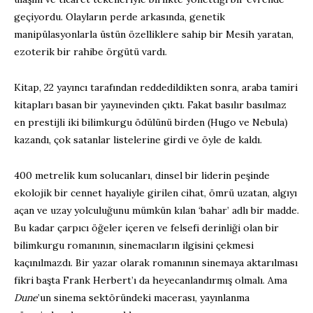
geçiyordu. Olayların perde arkasında, genetik
manipülasyonlarla üstün özelliklere sahip bir Mesih yaratan,
ezoterik bir rahibe örgütü vardı.
Kitap, 22 yayıncı tarafından reddedildikten sonra, araba tamiri
kitapları basan bir yayınevinden çıktı. Fakat basılır basılmaz
en prestijli iki bilimkurgu ödülünü birden (Hugo ve Nebula)
kazandı, çok satanlar listelerine girdi ve öyle de kaldı.
400 metrelik kum solucanları, dinsel bir liderin peşinde
ekolojik bir cennet hayaliyle girilen cihat, ömrü uzatan, algıyı
açan ve uzay yolculuğunu mümkün kılan ‘bahar’ adlı bir madde.
Bu kadar çarpıcı öğeler içeren ve felsefi derinliği olan bir
bilimkurgu romanının, sinemacıların ilgisini çekmesi
kaçınılmazdı. Bir yazar olarak romanının sinemaya aktarılması
fikri başta Frank Herbert’ı da heyecanlandırmış olmalı. Ama
Dune
’un sinema sektöründeki macerası, yayınlanma