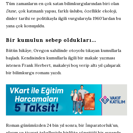
Tüm zamanların en çok satan bilimkurgularından biri olan
Dune,
çok katmanlı yapısı, farklı üslubu, özellikle ekoloji,
dinler tarihi ve politikayla ilgili vurgularıyla 1960’lardan bu
yana çok konuşuldu.
Bir kumulun sebep oldukları…
Bütün hikâye, Oregon sahilinde otoyolu tıkayan kumullarla
başladı. Kendisinden kumullarla ilgili bir makale yazması
istenen Frank Herbert, makaleyi boş verip altı yıl çalışarak
bir bilimkurgu romanı yazdı.
Roman günümüzden 24 bin yıl sonra, bir İmparatorluk’un,
ulaşım ve ticaret tekelleriyle birlikte yönettiği bir evrende