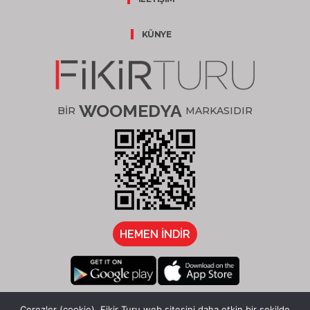
KÜNYE
WOOMEDYA
BİR
MARKASIDIR
HEMEN İNDİR
/fikirturu
Çerezler (cookie), Fikir Turu web sitesini daha etkin bir şekilde