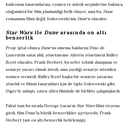
kadronun tasarımlarına, oyuncu ve müzik seçimlerine bakınca,
olağanüstü bir film planlandığı belli oluyor, ama bu,
Dune
romanının filmi değil, Jodorowski’nin
Dune
’u olacaktı.
Star Wars
ile
Dune
arasında on altı
benzerlik
Proje iptal olunca
Dune
’un sinema haklarını Dino de
Laurentiis satın aldı, yönetmense
Alien
’ın yönetmeni Ridley
Scott olacaktı. Frank Herbert, bu sefer teknik danışman ve
senaryo yazarı olmak istedi, ama yazdığı senaryo istenilen
sonucu vermedi. Ridley Scott başka bir senaryo yazarına
yöneldi ve filmin tasarımları için de tıpkı Jodorowski gibi,
Giger’le anlaştı, zaten
Alien
filminde de birlikte çalışmışlardı.
Fakat tam bu sırada George Lucas’ın
Star Wars
filmi vizyona
girdi, film Dune’la büyük benzerlikler içeriyordu. Frank
Herbert tam on altı benzerlik belirlemişti.