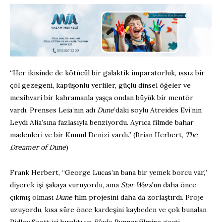
“Her ikisinde de kötücül bir galaktik imparatorluk, ıssız bir
çöl gezegeni, kapüşonlu yerliler, güçlü dinsel öğeler ve
mesihvari bir kahramanla yaşça ondan büyük bir mentör
vardı, Prenses Leia’nın adı
Dune
’daki soylu Atreides Evi’nin
Leydi Alia’sına fazlasıyla benziyordu. Ayrıca filmde bahar
madenleri ve bir Kumul Denizi vardı.” (Brian Herbert,
The
Dreamer of Dune
)
Frank Herbert, “George Lucas’ın bana bir yemek borcu var,”
diyerek işi şakaya vuruyordu, ama
Star Wars
’un daha önce
çıkmış olması
Dune
film projesini daha da zorlaştırdı. Proje
uzuyordu, kısa süre önce kardeşini kaybeden ve çok bunalan
Ridley Scott işi bıraktı ve
Blade Runner
filmine geçti.