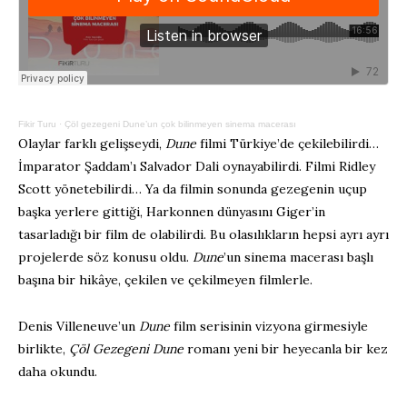
Fikir Turu
·
Çöl gezegeni Dune’un çok bilinmeyen sinema macerası
Olaylar farklı gelişseydi,
Dune
filmi Türkiye’de çekilebilirdi…
İmparator Şaddam’ı Salvador Dali oynayabilirdi. Filmi Ridley
Scott yönetebilirdi… Ya da filmin sonunda gezegenin uçup
başka yerlere gittiği, Harkonnen dünyasını Giger’in
tasarladığı bir film de olabilirdi. Bu olasılıkların hepsi ayrı ayrı
projelerde söz konusu oldu.
Dune
’un sinema macerası başlı
başına bir hikâye, çekilen ve çekilmeyen filmlerle.
Denis Villeneuve’un
Dune
film serisinin vizyona girmesiyle
birlikte,
Çöl Gezegeni Dune
romanı yeni bir heyecanla bir kez
daha okundu.