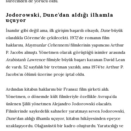
sürecinden de yorucu oldu.
Jodorowski, Dune’dan aldığı ilhamla
uçuyor
İnanılır gibi değil ama, ilk girişim başarılı olsaydı,
Dune
büyük
olasılıkla Göreme’de çekilecekti. 1972’de romanın film
haklarını,
Maymunlar Cehennemi
filmlerinin yapımcısı Arthur
P. Jacobs almıştı. Yönetmen olarak görüştüğü isimler arasında
Arabistanlı Lawrence
filmiyle büyük başarı kazanan David Lean
de vardı. 52 sayfalık bir tretman yazıldı, ama 1974’te Arthur P.
Jacobs’ın ölümü üzerine proje iptal oldu.
Ardından kitabın haklarını bir Fransız film şirketi aldı.
Yönetmen, o dönemde kült filmleriyle özellikle Avrupa’da
ünlenen Şilili yönetmen Alejandro Jodorowski olacaktı.
Filmlerinde saykedelik sahneler yaratmayı seven Jodorowski,
Dune
’dan aldığı ilhamla uçuyor, kitabın hikâyesinden epeyce
uzaklaşıyordu. Olağanüstü bir kadro oluşturdu. Yaratıcılığı ve