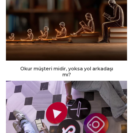
Okur müşteri midir, yoksa yol arkadaşı
mı?