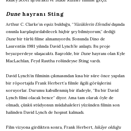
Dune
hayranı Sting
Arthur C. Clarke’ın eşsiz bulduğu, “
Yüzüklerin Efendisi
dışında
onunla karşılaştırılabilecek hiçbir şey bilmiyorum,” dediği
Dune
bir türlü filme alınamıyordu. Sonunda Dino de
Laurentiis 1981 yılında David Lynch’le anlaştı. Bu proje
beyazperdeye ulaşacaktı. Başrolde, bir
Dune
hayranı olan Kyle
MacLachlan, Feyd Rautha rolündeyse Sting vardı.
David Lynch’in filminin çıkmasından kısa bir süre önce yapılan
bir röportajda Frank Herbert’a filmle ilgili görüşlerini
soruyorlar. Durumu kabullenmiş bir ifadeyle, “Bu bir David
Lynch filmi olacak bence” diyor. Ama tam olarak öyle de
olmadı, çünkü stüdyonun müdahaleleri yüzünden filmin son
halinden David Lynch de hoşnut kalmadı.
Film vizyona girdikten sonra, Frank Herbert,
hikâye olduğu