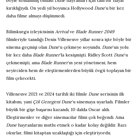
böyle sonlanmış olması
Dune
hayranları için tam bir hayal
kırıklığıydı. On yedi yıl boyunca Hollywood
Dune
’u bir kez
daha filme almayı düşünmedi.
Bilimkurgu izleyicisinin
Arrival
ve
Blade Runner 2049
filmleriyle tanıdığı Denis Villeneuve yıllar sonra işte böyle bir
sinema geçmişi olan
Dune
’u çekmeye soyundu.
Dune
’un yolu
bir kez daha
Blade Runner
’la kesişmişti. Ridley Scott
Dune
’u
çekmemişti, ama
Blade Runner
’ın yeni yönetmeni, hem
seyirciden hem de eleştirmenlerden büyük övgü toplayan bir
film çekecekti.
Villeneuve 2021 ve 2024 tarihli iki filmle
Dune
serisinin ilk
kitabını, yani
Çöl Gezegeni Dune
’u sinemaya uyarladı. Filmler
büyük bir gişe başarısı kazandı, 10 dalda Oscar aldı.
Eleştirmenler ve diğer sinemacılar filmi çok beğendi. Ama
Dune
hayranlarını mutlu etmek o kadar kolay değildir. Bazı
okurlar, filmi kitaptan uzaklaştığı için eleştiriyordu.