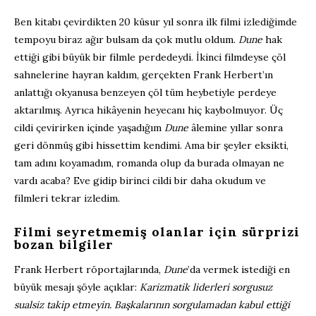
Ben kitabı çevirdikten 20 küsur yıl sonra ilk filmi izlediğimde
tempoyu biraz ağır bulsam da çok mutlu oldum.
Dune
hak
ettiği gibi büyük bir filmle perdedeydi. İkinci filmdeyse çöl
sahnelerine hayran kaldım, gerçekten Frank Herbert’ın
anlattığı okyanusa benzeyen çöl tüm heybetiyle perdeye
aktarılmış. Ayrıca hikâyenin heyecanı hiç kaybolmuyor. Üç
cildi çevirirken içinde yaşadığım
Dune
âlemine yıllar sonra
geri dönmüş gibi hissettim kendimi. Ama bir şeyler eksikti,
tam adını koyamadım, romanda olup da burada olmayan ne
vardı acaba? Eve gidip birinci cildi bir daha okudum ve
filmleri tekrar izledim.
Filmi seyretmemiş olanlar için sürprizi
bozan bilgiler
Frank Herbert röportajlarında,
Dune
’da vermek istediği en
büyük mesajı şöyle açıklar:
Karizmatik liderleri sorgusuz
sualsiz takip etmeyin. Başkalarının sorgulamadan kabul ettiği