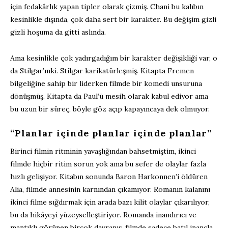
için fedakârlık yapan tipler olarak çizmiş. Chani bu kalıbın
kesinlikle dışında, çok daha sert bir karakter. Bu değişim gizli
gizli hoşuma da gitti aslında.
Ama kesinlikle çok yadırgadığım bir karakter değişikliği var, o
da Stilgar’ınki. Stilgar karikatürleşmiş. Kitapta Fremen
bilgeliğine sahip bir liderken filmde bir komedi unsuruna
dönüşmüş. Kitapta da Paul’ü mesih olarak kabul ediyor ama
bu uzun bir süreç, böyle göz açıp kapayıncaya dek olmuyor.
“Planlar içinde planlar içinde planlar”
Birinci filmin ritminin yavaşlığından bahsetmiştim, ikinci
filmde hiçbir ritim sorun yok ama bu sefer de olaylar fazla
hızlı gelişiyor. Kitabın sonunda Baron Harkonnen’i öldüren
Alia, filmde annesinin karnından çıkamıyor. Romanın kalanını
ikinci filme sığdırmak için arada bazı kilit olaylar çıkarılıyor,
bu da hikâyeyi yüzeyselleştiriyor. Romanda inandırıcı ve
mantıklı görünen birçok davranış, filmde sadece batıl inançla