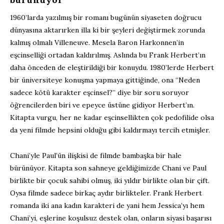
1960’larda yazılmış bir romanı bugünün siyaseten doğrucu
dünyasına aktarırken illa ki bir şeyleri değiştirmek zorunda
kalmış olmalı Villeneuve. Mesela Baron Harkonnen’in
eşcinselliği ortadan kaldırılmış. Aslında bu Frank Herbert’ın
daha önceden de eleştirildiği bir konuydu. 1980’lerde Herbert
bir üniversiteye konuşma yapmaya gittiğinde, ona “Neden
sadece kötü karakter eşcinsel?” diye bir soru soruyor
öğrencilerden biri ve epeyce üstüne gidiyor Herbert’ın.
Kitapta vurgu, her ne kadar eşcinsellikten çok pedofilide olsa
da yeni filmde hepsini olduğu gibi kaldırmayı tercih etmişler.
Chani’yle Paul’ün ilişkisi de filmde bambaşka bir hale
bürünüyor. Kitapta son sahneye geldiğimizde Chani ve Paul
birlikte bir çocuk sahibi olmuş, iki yıldır birlikte olan bir çift.
Oysa filmde sadece birkaç aydır birlikteler. Frank Herbert
romanda iki ana kadın karakteri de yani hem Jessica’yı hem
Chani’yi, eşlerine koşulsuz destek olan, onların siyasi başarısı