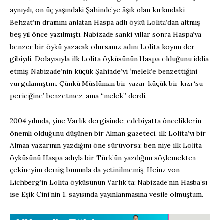
aynıydı, on üç yaşındaki Şahinde’ye âşık olan kırkındaki
Behzat’ın dramını anlatan Haspa adlı öykü Lolita’dan altmış
beş yıl önce yazılmıştı. Nabizade sanki yıllar sonra Haspa’ya
benzer bir öykü yazacak olursanız adını Lolita koyun der
gibiydi. Dolayısıyla ilk Lolita öyküsünün Haspa olduğunu iddia
etmiş; Nabizade’nin küçük Şahinde’yi ‘melek’e benzettiğini
vurgulamıştım. Çünkü Müslüman bir yazar küçük bir kızı ‘su
periciğine’ benzetmez, ama “melek” derdi.
2004 yılında, yine Varlık dergisinde; edebiyatta önceliklerin
önemli olduğunu düşünen bir Alman gazeteci, ilk Lolita’yı bir
Alman yazarının yazdığını öne sürüyorsa; ben niye ilk Lolita
öyküsünü Haspa adıyla bir Türk’ün yazdığını söylemekten
çekineyim demiş; bununla da yetinilmemiş, Heinz von
Lichberg’in Lolita öyküsünün Varlık’ta; Nabizade’nin Hasba’sı
ise Eşik Cini’nin 1. sayısında yayınlanmasına vesile olmuştum.