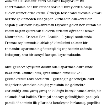
Zola’nın Haussmann
tarzı binasıyla başlıyorum: Bu
apartmanının her bir katında sorunlu bireylerden oluşa
aileler ikamet etmektedir. Örneğin Josserand ailesinin kızları
Berthe çekinmeden zina yapar, kurnazdır, dalaverecidir,
baştan çıkarıcıdır. Başkahraman taşradan gelen her kattan bir
kadını baştan çıkararak ailelerin sırlarını öğrenen Octave
Mouret’dır… Kısacası Pot- Bouille, 19. yüzyıl sonlarında
Fransız toplumundaki ahlak çöküntüsünü anlatan bir
romandır. Apartmanın gösterişli dış cephesinin ardında
kokuşmuş, sası bir sosyal karışım kaynamaktadır.
Bize gelince: Ayaşlı’nın dokuz odalı apartman dairesinde
1930’larda kanunsuzluk, işret kumar, cinsellik kol
gezmektedir: Eski adetlerin – geleneğin göreneğin, eski
değerlerin yitmekte olduğu; yenisinin ise gelmekte
zorlandığı, ama yavaş yavaş sokulduğu karışık zamanlardır, bir
anlamda Araf halidir. Yirmi yıl sonraya gelindiğinde, yani çok
partili döneminin ilk yıllarında kentleşme hızlanmış, popülist