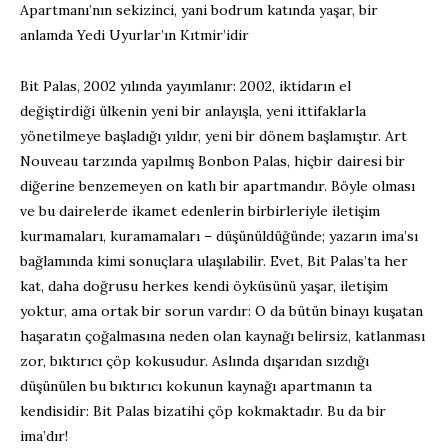
Apartmanı’nın sekizinci, yani bodrum katında yaşar, bir
anlamda Yedi Uyurlar’ın Kıtmir’idir
Bit Palas, 2002 yılında yayımlanır: 2002, iktidarın el
değiştirdiği ülkenin yeni bir anlayışla, yeni ittifaklarla
yönetilmeye başladığı yıldır, yeni bir dönem başlamıştır. Art
Nouveau tarzında yapılmış Bonbon Palas, hiçbir dairesi bir
diğerine benzemeyen on katlı bir apartmandır. Böyle olması
ve bu dairelerde ikamet edenlerin birbirleriyle iletişim
kurmamaları, kuramamaları – düşünüldüğünde; yazarın ima’sı
bağlamında kimi sonuçlara ulaşılabilir. Evet, Bit Palas’ta her
kat, daha doğrusu herkes kendi öyküsünü yaşar, iletişim
yoktur, ama ortak bir sorun vardır: O da bütün binayı kuşatan
haşaratın çoğalmasına neden olan kaynağı belirsiz, katlanması
zor, bıktırıcı çöp kokusudur. Aslında dışarıdan sızdığı
düşünülen bu bıktırıcı kokunun kaynağı apartmanın ta
kendisidir: Bit Palas bizatihi çöp kokmaktadır. Bu da bir
ima’dır!