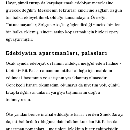
Hayır, şimdi tutup da karşılaştırmalı edebiyat meselesine
girecek değilim. Meselenin tekrarlar zincirine sağlam özgün
bir halka ekleyebilmek olduğu kanısındayım. Örneğin
Tutunamayanlar, Solgun Ateş’in güçlendirdiği zincire bizden
bir halka eklemiş, zinciri asılıp kopartmak için bizleri epey
uğraştırmıştır.
Edebiyatın apartmanları, palasları
Ocak ayında edebiyat ortamını oldukça meşgul eden hadise -
tabii ki- Bit Palas romanının intihal olduğu için mahkûm
edilmesi, basımının ve satışının yasaklanmış olmasıdır.
Gerekçeli kararı okumadım, okumaya da niyetim yok, çünkü
kitapla ilgili sorunların yargıya taşınmasını doğru
bulmuyorum.
Öte yandan bence intihal edildiğine karar verilen Sinek Sarayı
da, intihal ürünü olduğuna dair hüküm kurulan Bit Palas da
apartman romanları – metinleri izleğinin birer takipçisidir.