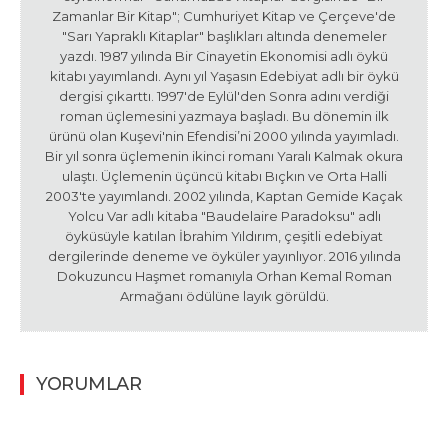
Zamanlar Bir Kitap"; Cumhuriyet Kitap ve Çerçeve'de
"Sarı Yapraklı Kitaplar" başlıkları altında denemeler
yazdı. 1987 yılında Bir Cinayetin Ekonomisi adlı öykü
kitabı yayımlandı. Aynı yıl Yaşasın Edebiyat adlı bir öykü
dergisi çıkarttı. 1997'de Eylül'den Sonra adını verdiği
roman üçlemesini yazmaya başladı. Bu dönemin ilk
ürünü olan Kuşevi'nin Efendisi’ni 2000 yılında yayımladı.
Bir yıl sonra üçlemenin ikinci romanı Yaralı Kalmak okura
ulaştı. Üçlemenin üçüncü kitabı Bıçkın ve Orta Halli
2003'te yayımlandı. 2002 yılında, Kaptan Gemide Kaçak
Yolcu Var adlı kitaba "Baudelaire Paradoksu" adlı
öyküsüyle katılan İbrahim Yıldırım, çeşitli edebiyat
dergilerinde deneme ve öyküler yayınlıyor. 2016 yılında
Dokuzuncu Haşmet romanıyla Orhan Kemal Roman
Armağanı ödülüne layık görüldü.
YORUMLAR