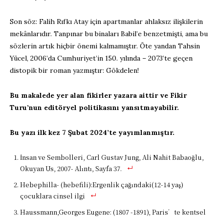
Son söz: Falih Rıfkı Atay için apartmanlar ahlaksız ilişkilerin
mekânlarıdır. Tanpınar bu binaları Babil’e benzetmişti, ama bu
sözlerin artık hiçbir önemi kalmamıştır. Öte yandan Tahsin
Yücel, 2006’da Cumhuriyet’in 150. yılında – 2073’te geçen
distopik bir roman yazmıştır: Gökdelen!
Bu makalede yer alan fikirler yazara aittir ve Fikir
Turu’nun editöryel politikasını yansıtmayabilir.
Bu yazı ilk kez 7 Şubat 2024’te yayımlanmıştır.
İnsan ve Sembolleri, Carl Gustav Jung, Ali Nahit Babaoğlu,
Okuyan Us, 2007- Alıntı, Sayfa 37.
Hebephilla- (hebefili):Ergenlik çağındaki(12-14 yaş)
çocuklara cinsel ilgi
Haussmann,Georges Eugene: (1807 -1891), Paris’te kentsel