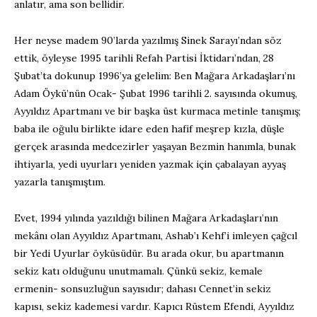
anlatır, ama son bellidir.
Her neyse madem 90’larda yazılmış Sinek Sarayı’ndan söz
ettik, öyleyse 1995 tarihli Refah Partisi İktidarı’ndan, 28
Şubat’ta dokunup 1996’ya gelelim: Ben Mağara Arkadaşları’nı
Adam Öykü’nün Ocak- Şubat 1996 tarihli 2. sayısında okumuş,
Ayyıldız Apartmanı ve bir başka üst kurmaca metinle tanışmış;
baba ile oğulu birlikte idare eden hafif meşrep kızla, düşle
gerçek arasında medcezirler yaşayan Bezmin hanımla, bunak
ihtiyarla, yedi uyurları yeniden yazmak için çabalayan ayyaş
yazarla tanışmıştım.
Evet, 1994 yılında yazıldığı bilinen Mağara Arkadaşları’nın
mekânı olan Ayyıldız Apartmanı, Ashab’ı Kehf’i imleyen çağcıl
bir Yedi Uyurlar öyküsüdür. Bu arada okur, bu apartmanın
sekiz katı olduğunu unutmamalı. Çünkü sekiz, kemale
ermenin- sonsuzluğun sayısıdır; dahası Cennet’in sekiz
kapısı, sekiz kademesi vardır. Kapıcı Rüstem Efendi, Ayyıldız