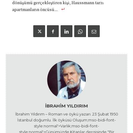
dönüşümü gerçekleştiren kişi, Haussmann tarzı
apartmanların öncüsü…
İBRAHIM YILDIRIM
İbrahim Yıldırım – Roman ve öykü yazarı. 23 Şubat 1950
İstanbul doğumlu. İlk öyküsü Oluşum;mso-bidi-font-
style:normal'>Varlık;mso-bidi-font-
style:normal'>Günümüzde Kitaplar dergisinde "Bir