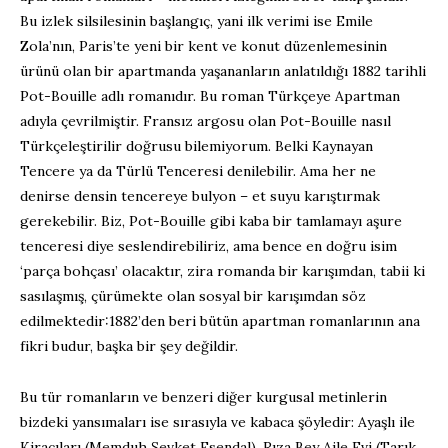
Bu izlek silsilesinin başlangıç, yani ilk verimi ise Emile
Zola’nın, Paris’te yeni bir kent ve konut düzenlemesinin
ürünü olan bir apartmanda yaşananların anlatıldığı 1882 tarihli
Pot-Bouille adlı romanıdır. Bu roman Türkçeye Apartman
adıyla çevrilmiştir. Fransız argosu olan Pot-Bouille nasıl
Türkçeleştirilir doğrusu bilemiyorum. Belki Kaynayan
Tencere ya da Türlü Tenceresi denilebilir. Ama her ne
denirse densin tencereye bulyon – et suyu karıştırmak
gerekebilir. Biz, Pot-Bouille gibi kaba bir tamlamayı aşure
tenceresi diye seslendirebiliriz, ama bence en doğru isim
‘parça bohçası’ olacaktır, zira romanda bir karışımdan, tabii ki
sasılaşmış, çürümekte olan sosyal bir karışımdan söz
edilmektedir:1882’den beri bütün apartman romanlarının ana
fikri budur, başka bir şey değildir.
Bu tür romanların ve benzeri diğer kurgusal metinlerin
bizdeki yansımaları ise sırasıyla ve kabaca şöyledir: Ayaşlı ile
Kiracıları (Memduh Şevket Esendal), Rıza Bey Aile Evi (Tarık