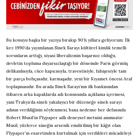
Bu konuyu başka bir yazıya bırakıp 90’lı yıllara geliyorum: İlk
kez 1990’da yayımlanan Sinek Sarayı kültürel kimlik temelli
sorunların arttığı, siyasi liberalizmin başarısız olduğu,
devletin topluma duyarsızlaştığı bir dönemde Paris görmüş
delikanlısıyla, cüce kapıcısıyla, travestisiyle, fahişesiyle tam
bir parça bohçasıdır, karmaşadır, yeni bir Kıyamet öncesi Araf
toplaşmasıdır. Bu arada Sinek Sarayı’nın ilk baskısından
itibaren arka kapaklarda adı konusunda açıklama içermesi,
yani Trakya’da sinek yakalayıcı bir düzeneğe sinek sarayı
adının verildiğinin söylenmesi, bana nedense her defasında
Robert Musil’in Flypaper adlı deneysel metnini anımsatır:
Musil, yüzlerce sineğin arsenik emdirilmiş bir kâğıt olan
Flypaper’ın esaretinden kurtulmak için verdikleri mücadeleyi