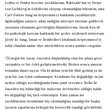
Lolita ve Hasba üzerine yazdıklarımı, Nabizade’nin ve Heinz
von Lichberg’in öykülerini okuyup okumadığını bilemem, ama
Carl Gustav Jung’un kriptomnezi hakkında yazdıklarıyla
ilgilendiğini sanıyor, adını andığım internet sitesine gidilerek
yazısının okunması gerektiğini düşünüyorum. Ancak ben de
bu psikolojik kavram hakkında bir şeyler söylemek istiyorum.
Şöyle ki: Jung, İnsan ve Sembolleri kitabında kriptomnezi’yi
saklı olandan anılar diye niteledikten sonra şunları vurgular:
“Örneğin bir yazar, önceden düşünülmüş olan bir plana göre
yazmakta ve bir öykü geliştirmektedir. Neden sonra ansızın
temadan dışarı sıçrar. Ola ki aklına yeni bir fikir gelmiş ya da
yeni bir yan öykü canlanmıştır. Kendisine bu değişikliğe neyin
neden olduğu sorulduğunda buna yanıt veremez. Belki de
önceden hiç bilmediği bir malzeme üretmekte olduğu halde
bu değişikliği hiç fark etmemiştir. Kimi zaman ise
yazdıklarının, kendisinin hiç okumadığına inandığı bir başka
yazarın yapıtlarına belirgin bir benzerlik taşıdığı görülebilir,