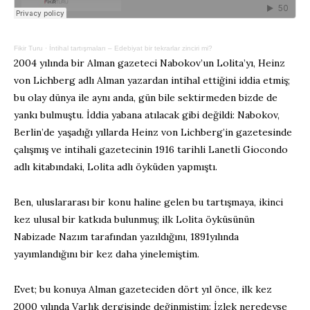
Fikir Turu
·
İntihal tartışmaları – Edebiyat bir tekrarlar zinciri mi?
2004 yılında bir Alman gazeteci Nabokov’un Lolita’yı, Heinz
von Lichberg adlı Alman yazardan intihal ettiğini iddia etmiş;
bu olay dünya ile aynı anda, gün bile sektirmeden bizde de
yankı bulmuştu. İddia yabana atılacak gibi değildi: Nabokov,
Berlin’de yaşadığı yıllarda Heinz von Lichberg’in gazetesinde
çalışmış ve intihali gazetecinin 1916 tarihli Lanetli Giocondo
adlı kitabındaki, Lolita adlı öyküden yapmıştı.
Ben, uluslararası bir konu haline gelen bu tartışmaya, ikinci
kez ulusal bir katkıda bulunmuş; ilk Lolita öyküsünün
Nabizade Nazım tarafından yazıldığını, 1891yılında
yayımlandığını bir kez daha yinelemiştim.
Evet; bu konuya Alman gazeteciden dört yıl önce, ilk kez
2000 yılında Varlık dergisinde değinmiştim: İzlek neredeyse