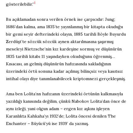
1
gösterilebilir.”
Bu açıklamadan sonra verilen örnek ise çarpıcıdır: Jung;
1686’dan kalma, ama 1835’te yayınlanmış bir kitapta okuduğu
bir gemi seyir defterindeki olayın, 1885 tarihli Böyle Buyurdu
Zerdüşt’te sözcük sözcük aynen aktarılmasına şaşırmış;
meseleyi Nietzsche’nin kız kardeşine sormuş ve düşünürün
1835 tarihli kitabı 11 yaşındayken okuduğunu öğrenmiş…
Kısacası, an gelmiş düşünürün hafızasında sakladığının
üzerindeki örtü sonuna kadar açılmış; bilinçsiz veya kasıtsız
intihal olayı diye tanımlanabilecek kriptomnezi gerçekleşmiş.
Ama ben Lolita’nn hafızanın üzerindeki örtünün kalkmasıyla
yazıldığı kanısında değilim, çünkü Nabokov Lolita’dan önce de
aynı izleği, yani olgun adam – ergen kız aşkını işleyen
Karanlıkta Kahkaha’yı 1932’de; Lolita öncesi denilen The
Enchanter – Büyücü’yü ise 1939’ da yazmış.