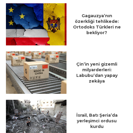
Gagauzya’nın
özerkliği tehlikede:
Ortodoks Türkleri ne
bekliyor?
Çin’in yeni gizemli
milyarderleri:
Labubu’dan yapay
zekâya
İsrail, Batı Şeria’da
yerleşimci ordusu
kurdu