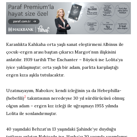
Karanlıkta Kahkaha orta yaşlı sanat eleştirmeni Albinus ile
çocuk-ergen arası baştan çıkarıcı Margot’nun ilişkisini
anlatılır. 1939 tarihli The Enchanter – Büyücü ise Lolita’ya
iyice yaklaşmıştır; orta yaşlı bir adam, parkta karşılaştığı
ergen kıza aşkla tutulacaktır.
Uzatmayayım, Nabokov, kendi izleğinin ya da Hebephilla-
2
(hebefili)
takıntısının neredeyse 30 yıl sürdürücüsü olmuş;
olgun adam – ergen kız izleği ile uğraşmayı 1955 yılında
Lolita ile sonlandırmıştır.
40 yaşındaki Behzat’ın 13 yaşındaki Şahinde’ye duyduğu
tutkuyu anlatan Nabizade ise, Hasba’yı 30 yaşında yayımlamış,