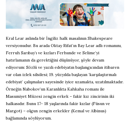
Kral Lear aslında bir İngiliz halk masalının Shakespeare
versiyonudur. Bu arada Oktay Rifat’ın Bay Lear adlı romanını,
Ferruh Sarıbay’ı ve kızları Ferhunde ve Selime’yi
hatırlamanın da gerektiğini düşünüyor, şöyle devam
ediyorum: Sözlü ve yazılı edebiyatın başlangıcından itibaren
var olan izlek silsilesi; 19. yüzyılda başlayan ‘karşılaştırmalı
edebiyat’ çalışmaları sayesinde iyice uzamakta, uzatılmaktadır.
Örneğin Nabokov’un Karanlıkta Kahkaha romanı ile
Masumiyet Müzesi zengin erkek – fakir kız zincirinin iki
halkasıdır. Bunu 17- 18 yaşlarında fakir kızlar (Füsun ve
Margot) – olgun zengin erkekler (Kemal ve Albinus)
bağlamında söylüyorum.