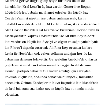
Bu arada geriye doğru gidip şöyle bir izlek dizisi de
kurulabilir: Kral Lear’in üç kızı vardır, Goneril ve Regan
kötücüldürler, babalarına ihanet ederler. En küçük kız
Cordelia’nın iyi niyetini ise babası anlamayacak, kızını
evlatlıktan reddedecektir. Dikkatli bir okur, iki kızı da kötücül
olan Goriot Baba’da Kral Lear’in ve kızlarının izlerine tabii ki
rastlayacaktır. Yaprak Dökümü’nde ise Ali Rıza Bey’in dört
kızı vardır, en küçük kız Ayşe’yi ve olgun ve sağduyulu büyük
kız Fikret’i dışarda tutarsak, Ali Rıza Bey, ortanca kızları
Leyla ile Necla’dan çok çeker. Adlarını andığım her üç kız
babasının da sonu felakettir. Gel gelelim Anadolu’da onlarca
çeşitlemesi anlatılan kadim masalda -açgözlü ablalarının
aksine- padişah babasını tuz kadar sevdiği için saraydan
kovulan küçük kız, sonunda babasıyla buluşacak, muradına
erecektir. Grimm Kardeşler’in Kuyu Başındaki Kız Masalı’nda
da kral babasını tuz kadar seven küçük kız sonunda mutlu
olacaktır.