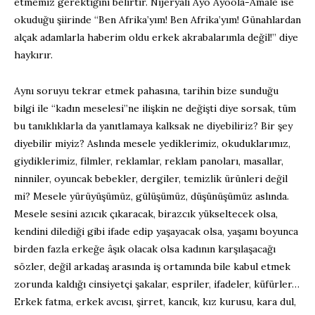
etmemiz gerektiğini belirtir. Nijeryalı Ayo Ayoola-Amale ise
okuduğu şiirinde “Ben Afrika’yım! Ben Afrika’yım! Günahlardan
alçak adamlarla haberim oldu erkek akrabalarımla değil!” diye
haykırır.
Aynı soruyu tekrar etmek pahasına, tarihin bize sunduğu
bilgi ile “kadın meselesi”ne ilişkin ne değişti diye sorsak, tüm
bu tanıklıklarla da yanıtlamaya kalksak ne diyebiliriz? Bir şey
diyebilir miyiz? Aslında mesele yediklerimiz, okuduklarımız,
giydiklerimiz, filmler, reklamlar, reklam panoları, masallar,
ninniler, oyuncak bebekler, dergiler, temizlik ürünleri değil
mi? Mesele yürüyüşümüz, gülüşümüz, düşünüşümüz aslında.
Mesele sesini azıcık çıkaracak, birazcık yükseltecek olsa,
kendini dilediği gibi ifade edip yaşayacak olsa, yaşamı boyunca
birden fazla erkeğe âşık olacak olsa kadının karşılaşacağı
sözler, değil arkadaş arasında iş ortamında bile kabul etmek
zorunda kaldığı cinsiyetçi şakalar, espriler, ifadeler, küfürler…
Erkek fatma, erkek avcısı, şirret, kancık, kız kurusu, kara dul,