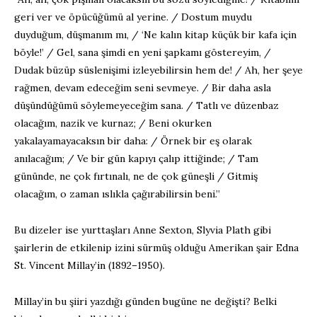
geri ver ve öpücüğümü al yerine. / Dostum muydu
duyduğum, düşmanım mı, / ‘Ne kalın kitap küçük bir kafa için
böyle!’ / Gel, sana şimdi en yeni şapkamı göstereyim, /
Dudak büzüp süslenişimi izleyebilirsin hem de! / Ah, her şeye
rağmen, devam edeceğim seni sevmeye. / Bir daha asla
düşündüğümü söylemeyeceğim sana. / Tatlı ve düzenbaz
olacağım, nazik ve kurnaz; / Beni okurken
yakalayamayacaksın bir daha: / Örnek bir eş olarak
anılacağım; / Ve bir gün kapıyı çalıp ittiğinde; / Tam
gününde, ne çok fırtınalı, ne de çok güneşli / Gitmiş
olacağım, o zaman ıslıkla çağırabilirsin beni.”
Bu dizeler ise yurttaşları Anne Sexton, Slyvia Plath gibi
şairlerin de etkilenip izini sürmüş olduğu Amerikan şair Edna
St. Vincent Millay’in (1892–1950).
Millay’in bu şiiri yazdığı günden bugüne ne değişti? Belki