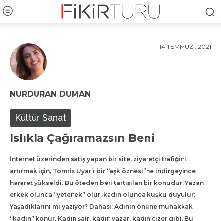
14 TEMMUZ , 2021
NURDURAN DUMAN
Kültür Sanat
Islıkla Çağıramazsın Beni
İnternet üzerinden satış yapan bir site, ziyaretçi trafiğini
artırmak için, Tomris Uyar’ı bir “aşk öznesi”ne indirgeyince
hararet yükseldi. Bu öteden beri tartışılan bir konudur. Yazan
erkek olunca “yetenek” olur, kadın olunca kuşku duyulur:
Yaşadıklarını mı yazıyor? Dahası: Adının önüne muhakkak
“kadın” konur. Kadın şair, kadın yazar, kadın çizer gibi. Bu