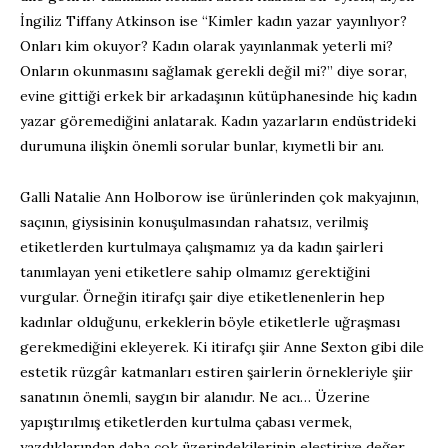
İngiliz Tiffany Atkinson ise “Kimler kadın yazar yayınlıyor?
Onları kim okuyor? Kadın olarak yayınlanmak yeterli mi?
Onların okunmasını sağlamak gerekli değil mi?” diye sorar,
evine gittiği erkek bir arkadaşının kütüphanesinde hiç kadın
yazar göremediğini anlatarak. Kadın yazarların endüstrideki
durumuna ilişkin önemli sorular bunlar, kıymetli bir anı.
Galli Natalie Ann Holborow ise ürünlerinden çok makyajının,
saçının, giysisinin konuşulmasından rahatsız, verilmiş
etiketlerden kurtulmaya çalışmamız ya da kadın şairleri
tanımlayan yeni etiketlere sahip olmamız gerektiğini
vurgular. Örneğin itirafçı şair diye etiketlenenlerin hep
kadınlar olduğunu, erkeklerin böyle etiketlerle uğraşması
gerekmediğini ekleyerek. Ki itirafçı şiir Anne Sexton gibi dile
estetik rüzgâr katmanları estiren şairlerin örnekleriyle şiir
sanatının önemli, saygın bir alanıdır. Ne acı… Üzerine
yapıştırılmış etiketlerden kurtulma çabası vermek,
yazdıklarından daha çok üzerindekilerinin eleştiriye değer