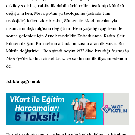
etkileyecek baş rahibelik dahil türlü roller üstlenip kültürü
değiştirirken, Mezopotamya teolojisine (aslında tüm
teolojide) kalıcı izler bırakır, Sümer ile Akad tanrılarıyla
insanların ilişki algısını değiştirir. Hem yaşadığı çağ hem de
sonra gelenler için örnek modeldir Enheduanna. Kadın. Şair.
Bilinen ilk şair. Bir metnin altında imzasını atan ilk yazar. Bir
kültür değiştirici. “Ben şimdi neyim ki?” diye kazıdığı
İnanna’ya
Methiye
’de kadına cinsel taciz ve saldırının ilk ifşasını edendir
de.
Islıkla çağırmak
“Ah, ah, çok pişman olacaksın bu sözü söylediğine! / Kitabımı