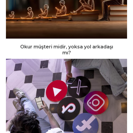
Okur müşteri midir, yoksa yol arkadaşı
mı?