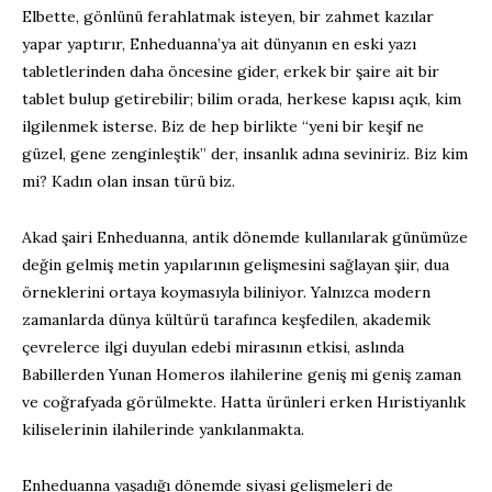
Elbette, gönlünü ferahlatmak isteyen, bir zahmet kazılar
yapar yaptırır, Enheduanna’ya ait dünyanın en eski yazı
tabletlerinden daha öncesine gider, erkek bir şaire ait bir
tablet bulup getirebilir; bilim orada, herkese kapısı açık, kim
ilgilenmek isterse. Biz de hep birlikte “yeni bir keşif ne
güzel, gene zenginleştik” der, insanlık adına seviniriz. Biz kim
mi? Kadın olan insan türü biz.
Akad şairi Enheduanna, antik dönemde kullanılarak günümüze
değin gelmiş metin yapılarının gelişmesini sağlayan şiir, dua
örneklerini ortaya koymasıyla biliniyor. Yalnızca modern
zamanlarda dünya kültürü tarafınca keşfedilen, akademik
çevrelerce ilgi duyulan edebi mirasının etkisi, aslında
Babillerden Yunan Homeros ilahilerine geniş mi geniş zaman
ve coğrafyada görülmekte. Hatta ürünleri erken Hıristiyanlık
kiliselerinin ilahilerinde yankılanmakta.
Enheduanna yaşadığı dönemde siyasi gelişmeleri de