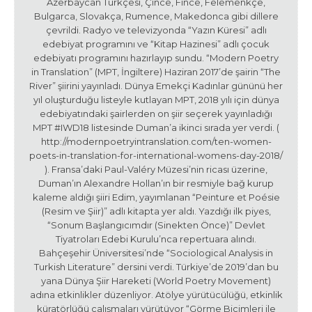
Azerbaycan Türkçesi, Çince, Fince, Felemenkçe,
Bulgarca, Slovakça, Rumence, Makedonca gibi dillere
çevrildi. Radyo ve televizyonda “Yazın Küresi” adlı
edebiyat programını ve “Kitap Hazinesi” adlı çocuk
edebiyatı programını hazırlayıp sundu. “Modern Poetry
in Translation” (MPT, İngiltere) Haziran 2017’de şairin “The
River” şiirini yayınladı. Dünya Emekçi Kadınlar gününü her
yıl oluşturduğu listeyle kutlayan MPT, 2018 yılı için dünya
edebiyatındaki şairlerden on şiir seçerek yayınladığı
MPT #IWD18 listesinde Duman’a ikinci sırada yer verdi. (
http://modernpoetryintranslation.com/ten-women-
poets-in-translation-for-international-womens-day-2018/
). Fransa’daki Paul-Valéry Müzesi’nin ricası üzerine,
Duman’ın Alexandre Hollan’ın bir resmiyle bağ kurup
kaleme aldığı şiiri Edim, yayımlanan “Peinture et Poésie
(Resim ve Şiir)” adlı kitapta yer aldı. Yazdığı ilk piyes,
“Sonum Başlangıcımdır (Sinekten Önce)” Devlet
Tiyatroları Edebi Kurulu’nca repertuara alındı.
Bahçeşehir Üniversitesi’nde “Sociological Analysis in
Turkish Literature” dersini verdi. Türkiye’de 2019’dan bu
yana Dünya Şiir Hareketi (World Poetry Movement)
adına etkinlikler düzenliyor. Atölye yürütücülüğü, etkinlik
küratörlüğü çalışmaları yürütüyor “Görme Biçimleri ile